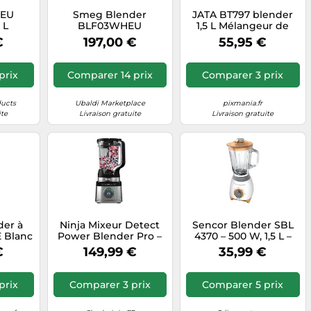
0EU
Smeg Blender
JATA BT797 blender
 L
BLF03WHEU
1,5 L Mélangeur de
table
table 1300 W Gris,
€
197,00 €
55,95 €
ent
Acier inoxydable
prix
Comparer 14 prix
Comparer 3 prix
ducts
Ubaldi Marketplace
pixmania.fr
ite
Livraison gratuite
Livraison gratuite
der à
Ninja Mixeur Detect
Sencor Blender SBL
 Blanc
Power Blender Pro –
4370 – 500 W, 1,5 L –
1200W, 2L, 15 modes –
Orange
€
149,99 €
35,99 €
Noir et argent
(TB201EU)
prix
Comparer 3 prix
Comparer 5 prix