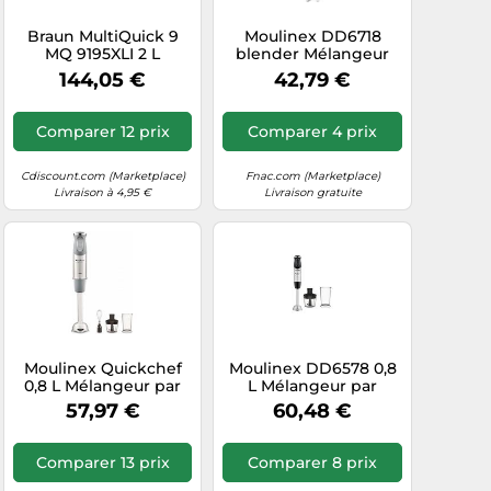
Braun MultiQuick 9
Moulinex DD6718
MQ 9195XLI 2 L
blender Mélangeur
Mélangeur par
par immersion 1000 W
144,05 €
42,79 €
immersion 1200 W
Noir, Acier inoxydable
Noir, Acier inoxydable
Comparer 12 prix
Comparer 4 prix
Cdiscount.com (Marketplace)
Fnac.com (Marketplace)
Livraison à 4,95 €
Livraison gratuite
Moulinex Quickchef
Moulinex DD6578 0,8
0,8 L Mélangeur par
L Mélangeur par
immersion 1000 W
immersion 1000 W
57,97 €
60,48 €
Gris, Acier inoxydable
Acier inoxydable, Noir
Comparer 13 prix
Comparer 8 prix