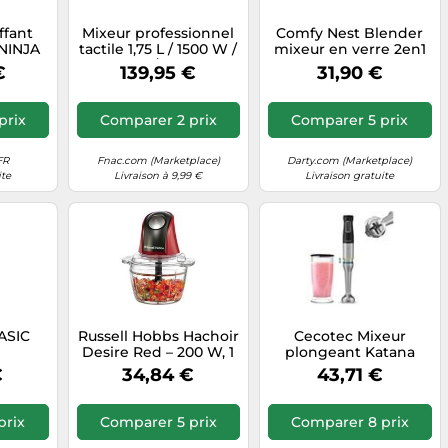
ffant
Mixeur professionnel
Comfy Nest Blender
 NINJA
tactile 1,75 L / 1500 W /
mixeur en verre 2en1
U Auto
26000 tr/min avec
CNBLG15P 800W
€
139,95 €
31,90 €
fonction chauffante
fonction pulse
BR-1850.w [Rosenstein
& Söhne]
prix
Comparer 2 prix
Comparer 5 prix
FR
Fnac.com (Marketplace)
Darty.com (Marketplace)
ite
Livraison à 9,99 €
Livraison gratuite
ASIC
Russell Hobbs Hachoir
Cecotec Mixeur
Desire Red – 200 W, 1
plongeant Katana
L – Rouge
TotalDestroy 1200XL
€
34,84 €
43,71 €
GY 1200W 21 vitesses
Turbo 4 lames titane
Noir
prix
Comparer 5 prix
Comparer 8 prix