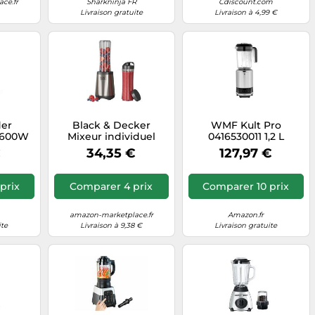
ce.fr
Sharkninja FR
Cdiscount.com
Livraison gratuite
Livraison à 4,99 €
der
Black & Decker
WMF Kult Pro
 600W
Mixeur individuel
0416530011 1,2 L
min 2
500W 600 ml – 2
Mélangeur de table
€
34,35 €
127,97 €
 Chili
gobelets, lames inox
1200 W Acier
304, broie glace
inoxydable
prix
Comparer 4 prix
Comparer 10 prix
amazon-marketplace.fr
Amazon.fr
ite
Livraison à 9,38 €
Livraison gratuite