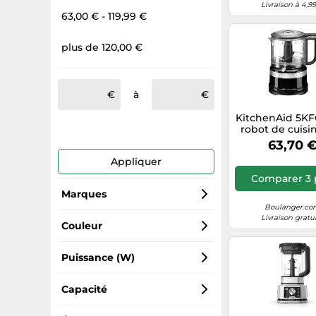
Livraison à 4,9
63,00 € - 119,99 €
plus de 120,00 €
à
KitchenAid 5KF
robot de cuisi
W 0,83 L No
63,70 
Appliquer
Comparer 3 
Marques
Boulanger.c
Livraison gratu
Moulinex
Couleur
KitchenAid
Blanc
Puissance (W)
Kenwood Kitchen Appliances
Noir
1000
Capacité
DOMO