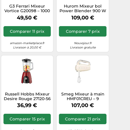
G3 Ferrari Mixeur
Hurom Mixeur bol
Vortice G20098 – 1000
Power Blender 900 W
W, 1,5 L, bol en verre, 6
1,2 L Gris
49,50 €
109,00 €
lames INOX, 4 vitesses,
Pulse
Comparer 11 prix
Comparer 7 prix
amazon-marketplace.fr
Nouvojour.fr
Livraison à 20,00 €
Livraison gratuite
Russell Hobbs Mixeur
Smeg Mixeur à main
Desire Rouge 27120-56
HMF01CREU – 9
- verre 1,5 L, 2 vitesses,
vitesses, 250 W,
36,99 €
107,00 €
Pulse, 850 W, sans
compatible lave-
BPA
vaisselle
Comparer 15 prix
Comparer 21 prix