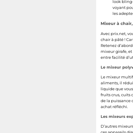
225
look bling-
3.8
voyant pour
les adepte
230
1.85
Mixeur à chair
2500
2.8
Avec prix.net, v
chair à pâté ! Ca
55
1.35
Retenez d’abord 
mixeur girafe, et
125
3.9
entre facilité d’
1040
0.88
Le mixeur poly
Le mixeur multif
575
0.95
aliments, il rédu
liquide que vous
950
1.19
fruits crus, cuit
de la puissance d
425
3.6
achat réfléchi.
Les mixeurs ex
45
1.89
D’autres mixeurs
280
ces appareils di
0.69