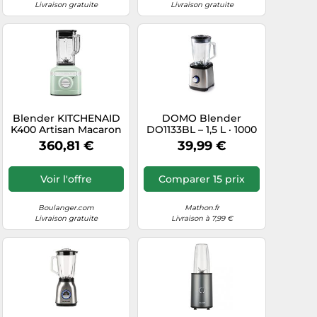
Livraison gratuite
Livraison gratuite
Blender KITCHENAID
DOMO Blender
K400 Artisan Macaron
DO1133BL – 1,5 L · 1000
Pistache
W · bol en verre · acier
360,81 €
39,99 €
inoxydable · gris
métallisé
Voir l'offre
Comparer 15 prix
Boulanger.com
Mathon.fr
Livraison gratuite
Livraison à 7,99 €