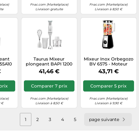
place)
Fnac.com (Marketplace)
Fnac.com (Marketplace)
ite
Livraison gratuite
Livraison à 8,50 €
eant
Taurus Mixeur
Mixeur Inox Orbegozo
55A10
plongeant BAPI 1200
BV 6575 - Moteur
tesses
Pure Plus – 1200 W,
Puissant 600W -
€
41,46 €
43,71 €
ogie
pied inox, 20 vitesses
Pichet en Verre 15L -
r, bol
– Blanc/Gris
Lames en Titane - 5
ouet
Vitesses + Pulse -
prix
Comparer 7 prix
Comparer 5 prix
Sécurité d'Utilisation
G
place)
Fnac.com (Marketplace)
Fnac.com (Marketplace)
9 €
Livraison à 8,50 €
Livraison à 9,90 €
1
2
3
4
5
page suivante