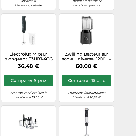
Amazon.fr
Ubaldi Marketplace
Livraison gratuite
Livraison gratuite
Electrolux Mixeur
Zwilling Batteur sur
plongeant E3HB1-4GG
socle Universal 1200 l –
Technologie Truflow
1200 W – Noir – 53002-
36,48 €
60,00 €
400 W 0,6 L Plastique
001-0
Noir
Comparer 9 prix
Comparer 15 prix
amazon-marketplace.fr
Fnac.com (Marketplace)
Livraison à 15,00 €
Livraison à 18,99 €