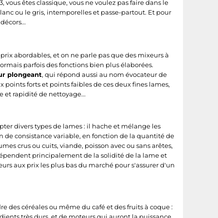
3, vous êtes classique, vous ne voulez pas faire dans le
blanc ou le gris, intemporelles et passe-partout. Et pour
décors...
prix abordables, et on ne parle pas que des mixeurs à
sormais parfois des fonctions bien plus élaborées.
ur plongeant
, qui répond aussi au nom évocateur de
 points forts et points faibles de ces deux fines lames,
 et rapidité de nettoyage...
pter divers types de lames : il hache et mélange les
on de consistance variable, en fonction de la quantité de
mes crus ou cuits, viande, poisson avec ou sans arêtes,
r dépendent principalement de la solidité de la lame et
xeurs aux prix les plus bas du marché pour s'assurer d'un
re des céréales ou même du café et des fruits à coque :
ients très durs, et de moteurs qui auront la puissance