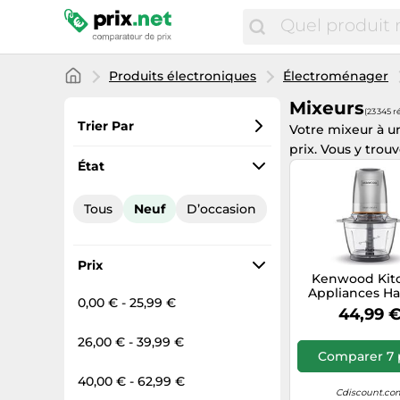
Produits électroniques
Électroménager
Mixeurs
(23 345 r
Trier Par
Votre mixeur à un
prix. Vous y trou
Préférés
État
Prix croissant
Tous
Neuf
D’occasion
Prix total
Prix décroissant
Prix
Kenwood Kit
Appliances Ha
0,00 € - 25,99 €
CHP62.400
44,99 
26,00 € - 39,99 €
Comparer 7 
40,00 € - 62,99 €
Cdiscount.co