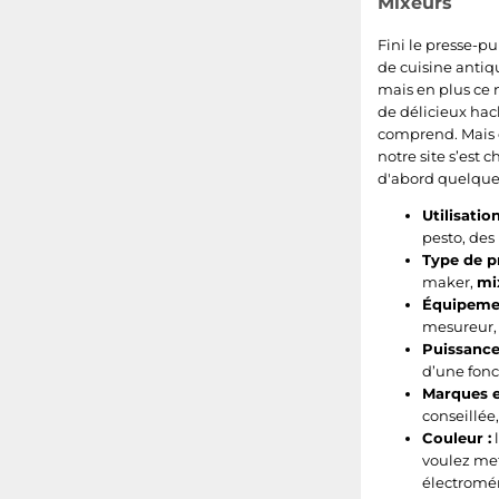
Mixeurs
260
2.1
Fini le presse-p
70
1.18
de cuisine antiq
mais en plus ce n
de délicieux hac
185
0.46
comprend. Mais êt
notre site s’est 
1700
0.36
d'abord quelques
60
0.58
Utilisatio
pesto, des
290
Type de pr
0.71
maker,
mi
Équipemen
380
1.65
mesureur, 
Puissance
2700
4
d’une fonc
Marques e
360
3.2
conseillée
Couleur :
l
2250
3.4
voulez met
électromén