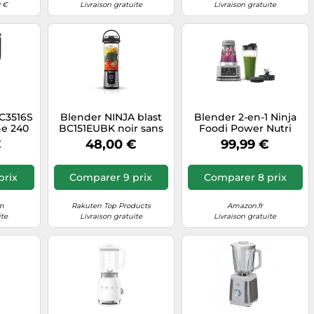
9 €
Livraison gratuite
Livraison gratuite
C3516S
Blender NINJA blast
Blender 2-en-1 Ninja
ne 240
BC151EUBK noir sans
Foodi Power Nutri
ir
fil
CB100EU
€
48,00 €
99,99 €
prix
Comparer 9 prix
Comparer 8 prix
om
Rakuten Top Products
Amazon.fr
ite
Livraison gratuite
Livraison gratuite