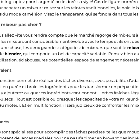
bling: optez pour l’argenté ou le doré, so stylé! Cas de figure numéro 
 acheter un mixeur : misez sur les teintes traditionnelles, le noir, le 
s du mode caméléon, visez le transparent, qui se fondra dans tous les 
, mixeur pas cher ?
ous allez vite vous rendre compte que le marché regorge de mixeurs à 
r les mixeurs ont considérablement évolué avec le temps et ils ont dé
une chose, les deux grandes catégories de mixeurs que sont le
mixe
 le
blender
, qui comporte un bol de capacité variable. Pensez bien aux
utilisation, éclaboussures potentielles, espace de rangement nécessaire
valent
onction permet de réaliser des tâches diverses, avec possibilité d’ada
it en purée et broie les ingrédients pour les transformer en préparati
 y ajouterez ou que vos ingrédients contiennent. Herbes fraîches, légu
s ou secs… Tout est possible ou presque : les capacités de votre mixeu
u moteur. Et en multifonction, il sera judicieux de confronter les mi
perts
 sont spécialisés pour accomplir des tâches précises, telles que moud
sposent de lames spéciales pour ne pas s’abîmer en broyant des ingréd