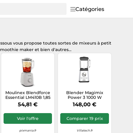
Catégories
essous vous propose toutes sortes de mixeurs à petit
e smoothie maker et bien d'autres…
Moulinex Blendforce
Blender Magimix
Essential LM410B 1,85
Power 3 1000 W
L Blender sport 450 W
Argent et Noir
54,81 €
148,00 €
Gris
Chrome mat H
Voir l'offre
Comparer 19 prix
pixmania.fr
Villatech.fr