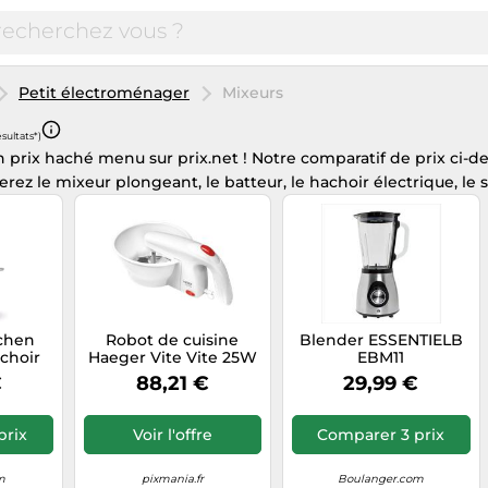
Petit électroménager
Mixeurs
ésultats*)
 prix haché menu sur prix.net ! Notre comparatif de prix ci-d
verez le mixeur plongeant, le batteur, le hachoir électrique, l
chen
Robot de cuisine
Blender ESSENTIELB
choir
Haeger Vite Vite 25W
EBM11
SI
Blanc
€
88,21 €
29,99 €
prix
Voir l'offre
Comparer 3 prix
m
pixmania.fr
Boulanger.com