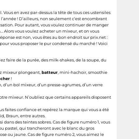
 Vous en avez par-dessus la tête de tous ces ustensiles
s l’année ! D’ailleurs, non seulement c’est encombrant
ilisation. Pour autant, vous voulez continuer de manger
n… Alors vous voulez acheter un mixeur, et on vous
éponse est non, vous êtes au bon endroit sur prix.net :
nt pour vous proposer le pur condensé du marché ! Voici
ez faire de la purée, des milk-shakes, de la soupe, du
sez mixeur plongeant,
batteur
, mini-hachoir, smoothie
 cher
!
, d’un bol mixeur, d’un presse-agrumes, d’un verre
otre mixeur. N’oubliez que certains appareils disposent
s faites confiance et repérez la marque qui vous a été
d, Braun, entre autres.
si dans des teintes sobres. Cas de figure numéro 1, vous
ou pastel, qui trancheront avec le blanc du gros
rose ou jaune. Cas de figure numéro 2, vous aimez le