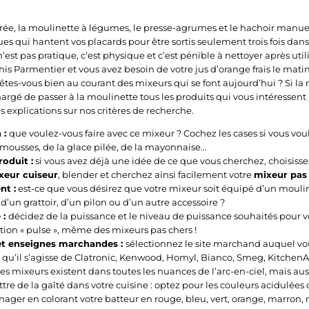
urée, la moulinette à légumes, le presse-agrumes et le hachoir manuel.
ues qui hantent vos placards pour être sortis seulement trois fois dan
’est pas pratique, c’est physique et c’est pénible à nettoyer après ut
his Parmentier et vous avez besoin de votre jus d’orange frais le mati
es-vous bien au courant des mixeurs qui se font aujourd’hui ? Si la r
chargé de passer à la moulinette tous les produits qui vous intéresse
 explications sur nos critères de recherche.
n :
que voulez-vous faire avec ce mixeur ? Cochez les cases si vous voul
 mousses, de la glace pilée, de la mayonnaise…
oduit :
si vous avez déjà une idée de ce que vous cherchez, choisis
xeur cuiseur
, blender et cherchez ainsi facilement votre
mixeur pas
t :
est-ce que vous désirez que votre mixeur soit équipé d’un moulin
d’un grattoir, d’un pilon ou d’un autre accessoire ?
 :
décidez de la puissance et le niveau de puissance souhaités pour v
tion « pulse », même des mixeurs pas chers !
t enseignes marchandes :
sélectionnez le site marchand auquel vou
, qu’il s’agisse de Clatronic, Kenwood, Homyl, Bianco, Smeg, KitchenAi
es mixeurs existent dans toutes les nuances de l’arc-en-ciel, mais aus
tre de la gaîté dans votre cuisine : optez pour les couleurs acidulées 
ager en colorant votre batteur en rouge, bleu, vert, orange, marron, 