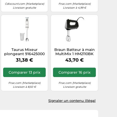
Cdiscount.com (Marketplace)
Fnac.com (Marketplace)
Livraison gratuite
Livraison à 4,99 €
Taurus Mixeur
Braun Batteur à main
plongeant 916425000
MultiMix 1 HM2110BK
– 1200 W blanc et gris
500 W Noir
31,38 €
43,70 €
Comparer 13 prix
Comparer 16 prix
Fnac.com (Marketplace)
Fnac.com (Marketplace)
Livraison à 8,50 €
Livraison gratuite
Signaler un contenu illégal