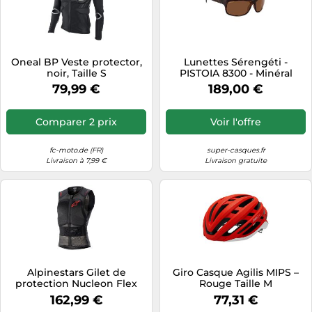
Oneal BP Veste protector,
Lunettes Sérengéti -
noir, Taille S
PISTOIA 8300 - Minéral
Polarisé 555nm Cat.3
79,99 €
189,00 €
Comparer 2 prix
Voir l'offre
fc-moto.de (FR)
super-casques.fr
Livraison à 7,99 €
Livraison gratuite
Alpinestars Gilet de
Giro Casque Agilis MIPS –
protection Nucleon Flex
Rouge Taille M
Pro Noir Homme Taille XS
162,99 €
77,31 €