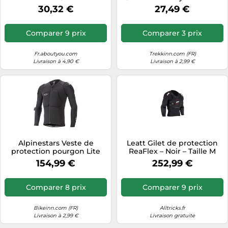
Taille S
Femme
30,32 €
27,49 €
Comparer 9 prix
Comparer 3 prix
Fr.aboutyou.com
Trekkinn.com (FR)
Livraison à 4,90 €
Livraison à 2,99 €
Alpinestars Veste de
Leatt Gilet de protection
protection pourgon Lite
ReaFlex – Noir – Taille M
manche longue Noir L
154,99 €
252,99 €
Comparer 8 prix
Comparer 9 prix
Bikeinn.com (FR)
Alltricks.fr
Livraison à 2,99 €
Livraison gratuite