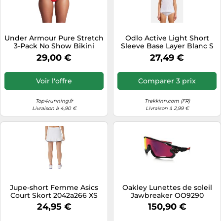
Under Armour Pure Stretch
Odlo Active Light Short
3-Pack No Show Bikini
Sleeve Base Layer Blanc S
Sous-vêtements pour
Femme
29,00 €
27,49 €
femme XS Rouge
Voir l'offre
Comparer 3 prix
Top4running.fr
Trekkinn.com (FR)
Livraison à 4,90 €
Livraison à 2,99 €
Jupe-short Femme Asics
Oakley Lunettes de soleil
Court Skort 2042a266 XS
Jawbreaker OO9290
929020 O_matter Noir mat
24,95 €
150,90 €
verres Prizm Road