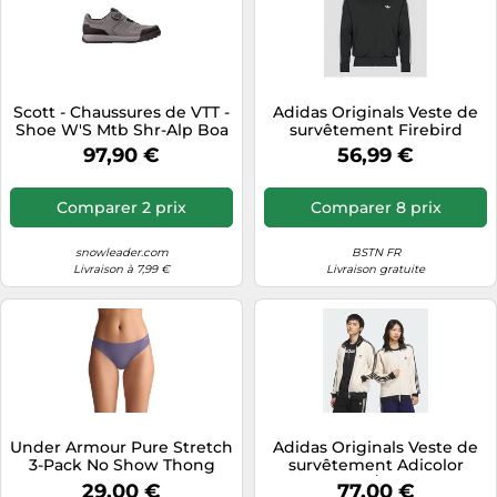
Scott - Chaussures de VTT -
Adidas Originals Veste de
Shoe W'S Mtb Shr-Alp Boa
survêtement Firebird
Clip Grey/Black pour
zippée – Noir L Homme
97,90 €
56,99 €
Femme - Taille 37 - Gris Gris
37
Comparer 2 prix
Comparer 8 prix
snowleader.com
BSTN FR
Livraison à 7,99 €
Livraison gratuite
Under Armour Pure Stretch
Adidas Originals Veste de
3-Pack No Show Thong
survêtement Adicolor
Sous-vêtements pour
Classic noir / blanc cassé
29,00 €
77,00 €