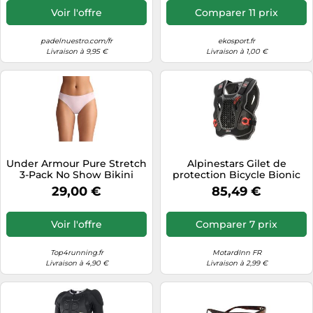
Voir l'offre
Comparer 11 prix
padelnuestro.com/fr
ekosport.fr
Livraison à 9,95 €
Livraison à 1,00 €
Under Armour Pure Stretch
Alpinestars Gilet de
3-Pack No Show Bikini
protection Bicycle Bionic
Sous-vêtements pour
Action Noir 2XL
29,00 €
85,49 €
femme M Multicolore
Voir l'offre
Comparer 7 prix
Top4running.fr
MotardInn FR
Livraison à 4,90 €
Livraison à 2,99 €