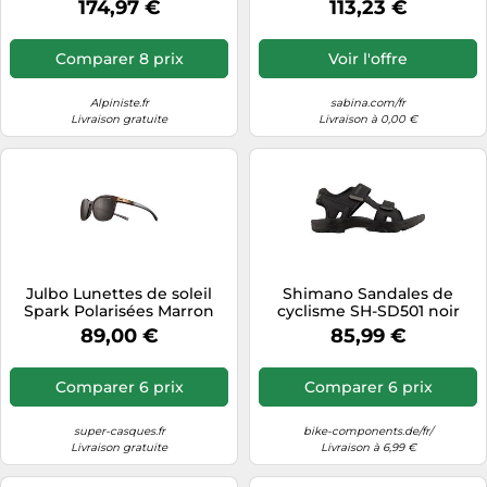
174,97 €
113,23 €
Taille S
Comparer 8 prix
Voir l'offre
Alpiniste.fr
sabina.com/fr
Livraison gratuite
Livraison à 0,00 €
Julbo Lunettes de soleil
Shimano Sandales de
Spark Polarisées Marron
cyclisme SH-SD501 noir
Catégorie 3
Taille 42
89,00 €
85,99 €
Comparer 6 prix
Comparer 6 prix
super-casques.fr
bike-components.de/fr/
Livraison gratuite
Livraison à 6,99 €