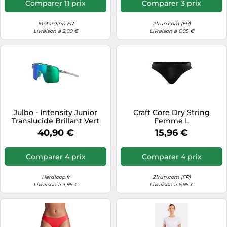
Comparer 11 prix
Comparer 3 prix
MotardInn FR
21run.com (FR)
Livraison à 2,99 €
Livraison à 6,95 €
Julbo - Intensity Junior
Craft Core Dry String
Translucide Brillant Vert
Femme L
Gris Clair Mat Spectron 3 -
40,90 €
15,96 €
Lunettes de soleil
Comparer 4 prix
Comparer 4 prix
Hardloop.fr
21run.com (FR)
Livraison à 3,95 €
Livraison à 6,95 €