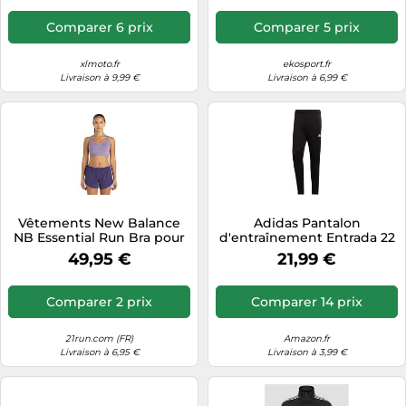
Comparer 6 prix
Comparer 5 prix
xlmoto.fr
ekosport.fr
Livraison à 9,99 €
Livraison à 6,99 €
Vêtements New Balance
Adidas Pantalon
NB Essential Run Bra pour
d'entraînement Entrada 22
Femme S Violet
Slim Noir Homme Taille S
49,95 €
21,99 €
Comparer 2 prix
Comparer 14 prix
21run.com (FR)
Amazon.fr
Livraison à 6,95 €
Livraison à 3,99 €