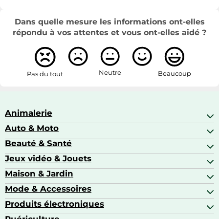
Dans quelle mesure les informations ont-elles
répondu à vos attentes et vous ont-elles aidé ?
Neutre
Beaucoup
Pas du tout
Animalerie
Auto & Moto
Abris pour animaux sauvages
Aquariophilie
Beauté & Santé
Accessoires auto
Colliers GPS
Attelage & portage
Jeux vidéo & Jouets
Alimentation bébé
Matériel orthopédique pour animaux
Autoradios
Amour & contraception
Maison & Jardin
Accessoires de gaming
Casques moto
Appareils de coiffure
Consoles de jeux
Mode & Accessoires
Ameublement
Brosses à dents électriques
Drones
Articles de cuisine & d'entretien ménager
Produits électroniques
Accessoires de mode
Jeux PS4
Aspirateurs souffleurs
Arts textiles