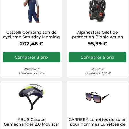
Castelli Combinaison de
Alpinestars Gilet de
cyclisme Saturday Morning
protection Bionic Action
Skinsuit manches courtes
noir et rouge M-L
202,46 €
95,99 €
Taille S bleu / blanc
Comparer 3 prix
Comparer 5 prix
Alpiniste.fr
xlmoto.fr
Livraison gratuite
Livraison à 9,99 €
ABUS Casque
CARRERA Lunettes de soleil
Gamechanger 2.0 Movistar
pour hommes Lunettes de
Team 2024 bleu et blanc -
soleil Flaglab47