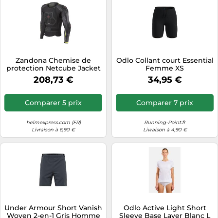
Zandona Chemise de
Odlo Collant court Essential
protection Netcube Jacket
Femme XS
X7 Noir Taille S
208,73 €
34,95 €
Comparer 5 prix
Comparer 7 prix
helmexpress.com (FR)
Running-Point.fr
Livraison à 6,90 €
Livraison à 4,90 €
Under Armour Short Vanish
Odlo Active Light Short
Woven 2-en-1 Gris Homme
Sleeve Base Layer Blanc L