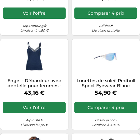
femme XS Multicolore
Taille M
Voir l'offre
Comparer 4 prix
Top4running.fr
Adidas.fr
Livraison à 4,90 €
Livraison gratuite
Engel - Débardeur avec
Lunettes de soleil Redbull
dentelle pour femmes -
Spect Eyewear Blanc
Sous-vêtement en soie -
129/130 mm
43,16 €
54,90 €
38/40 - marine
Voir l'offre
Comparer 4 prix
Alpiniste.fr
Glisshop.com
Livraison à 5,95 €
Livraison à 3,95 €