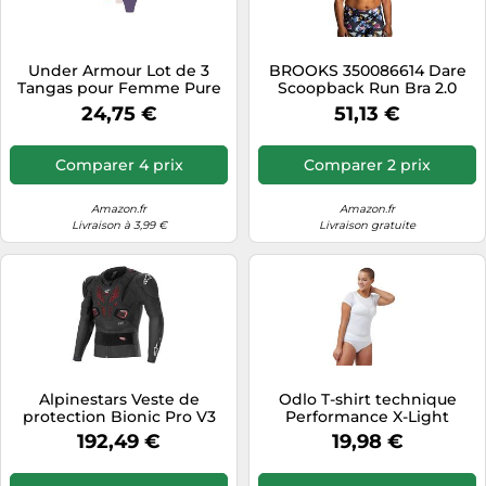
Tablettes tactiles
Tondeuses cheveux & barbe
Under Armour Lot de 3
BROOKS 350086614 Dare
Tangas pour Femme Pure
Scoopback Run Bra 2.0
Téléphonie
Stretch - Invisibles, sans
Sports Bra Femme Frosted
24,75 €
51,13 €
Coutures, sans Marques,
Mauve/Mauve Taille 038DE
Téléviseurs
Ultra-légers, agréable Toute
la journée, Purple Luxe, S
Télévision & vidéo
Comparer 4 prix
Comparer 2 prix
Électroménager
Amazon.fr
Amazon.fr
Livraison à 3,99 €
Livraison gratuite
Alpinestars Veste de
Odlo T-shirt technique
protection Bionic Pro V3
Performance X-Light
Plasma noir/rouge/blanc XL
manches courtes Femme
192,49 €
19,98 €
blanc L