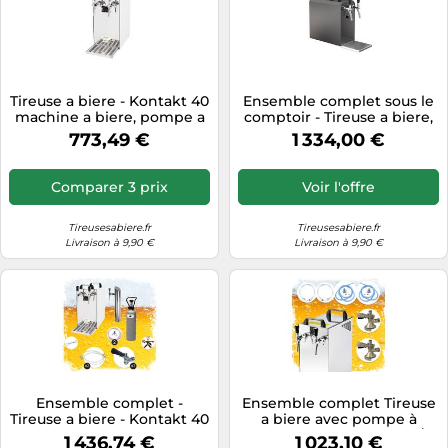
Tireuse a biere - Kontakt 40
Ensemble complet sous le
machine a biere, pompe a
comptoir - Tireuse a biere,
biere 2 ligne, 50 litres/h,
Machine a biere, Pompe à
773,49 €
1 334,00 €
Green Line
bière, Distributeur biere,
Appareil a biere -
refroidisseur à sec STREAM
Comparer 3 prix
Voir l'offre
50K avec pompe, 2
robinets, 55 l/h, BLACK
EDITION
Tireusesabiere.fr
Tireusesabiere.fr
Livraison à 9,90 €
Livraison à 9,90 €
Ensemble complet -
Ensemble complet Tireuse
Tireuse a biere - Kontakt 40
a biere avec pompe à
machine a biere, pompe a
membrane - Kontakt 40/K
1 436,74 €
1 023,10 €