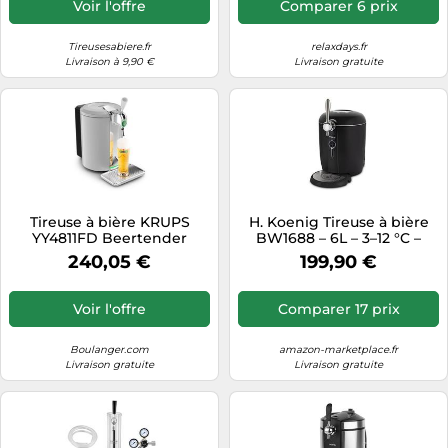
Voir l'offre
Comparer 6 prix
KeyKeg
Tireusesabiere.fr
relaxdays.fr
Livraison à 9,90 €
Livraison gratuite
Tireuse à bière KRUPS
H. Koenig Tireuse à bière
YY4811FD Beertender
BW1688 – 6L – 3–12 °C –
Compact Silver
Compatible tous fûts – Noir
240,05 €
199,90 €
Voir l'offre
Comparer 17 prix
Boulanger.com
amazon-marketplace.fr
Livraison gratuite
Livraison gratuite