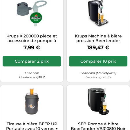
Krups XI200000 pièce et
Krups Machine à bière
accessoire de pompe à
pression Beertender
bière
Compact Ultimate
7,99 €
189,47 €
VB720E10
Comparer 2 prix
Comparer 10 prix
Fnac.com
Fnac.com (Marketplace)
Livraison à 4,99 €
Livraison gratuite
Tireuse à bière BEER UP
SEB Pompe à bière
Portable avec 10 verres +
BeerTender VB310810 Noir