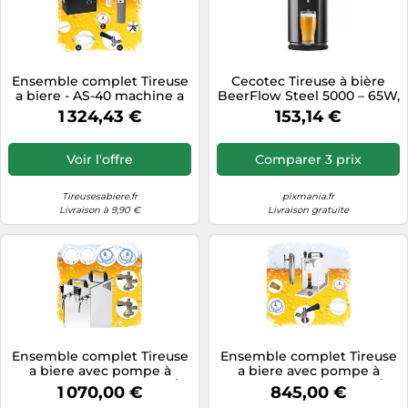
Ensemble complet Tireuse
Cecotec Tireuse à bière
a biere - AS-40 machine a
BeerFlow Steel 5000 – 65W,
biere, sous le comptoir,
2–12°C, compatible fûts 5L,
1 324,43 €
153,14 €
pompe a biere 2 lignes, 40
inox
litres/h, professionnelle,
Green Line Type G, Type M
Voir l'offre
Comparer 3 prix
Tireusesabiere.fr
pixmania.fr
Livraison à 9,90 €
Livraison gratuite
Ensemble complet Tireuse
Ensemble complet Tireuse
a biere avec pompe à
a biere avec pompe à
membrane - Kontakt 40/K
membrane - PYGMY 25/K
1 070,00 €
845,00 €
machine a biere, pompe a
machine a biere, pompe a