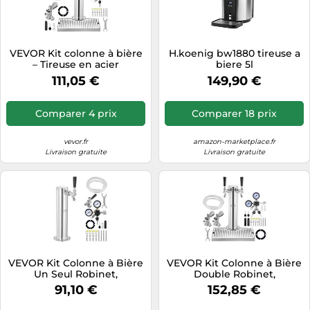
VEVOR Kit colonne à bière
H.koenig bw1880 tireuse a
– Tireuse en acier
biere 5l
inoxydable avec régulateur
111,05 €
149,90 €
double jauge W21,8
Comparer 4 prix
Comparer 18 prix
vevor.fr
amazon-marketplace.fr
Livraison gratuite
Livraison gratuite
VEVOR Kit Colonne à Bière
VEVOR Kit Colonne à Bière
Un Seul Robinet,
Double Robinet,
Distributeur de Bière
Distributeur de Bière
91,10 €
152,85 €
Boisson en Acier
Boisson en Acier
Inoxydable, Tireuse à Bière
Inoxydable, Tireuse à Bière