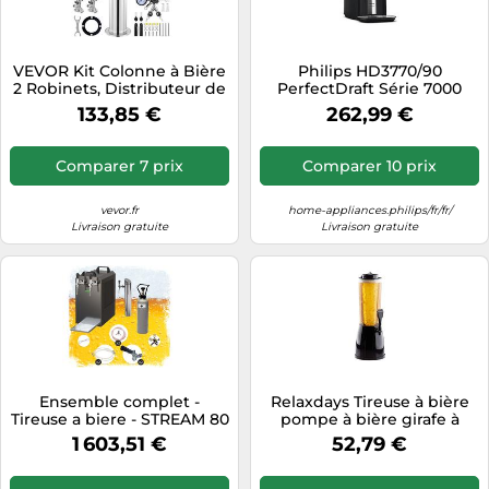
Tablettes tactiles
Tondeuses cheveux & barbe
VEVOR Kit Colonne à Bière
Philips HD3770/90
2 Robinets, Distributeur de
PerfectDraft Série 7000
Téléphonie
Bière Boisson en Acier
Noir
133,85 €
262,99 €
Inoxydable, Tireuse à Bière
Téléviseurs
avec Régulateur à Double
Jauge W21,8, Coupleur de
Télévision & vidéo
Comparer 7 prix
Comparer 10 prix
Fût Système A et Plateau
Électroménager
d'Égouttage, Bar
vevor.fr
home-appliances.philips/fr/fr/
Livraison gratuite
Livraison gratuite
Ensemble complet -
Relaxdays Tireuse à bière
Tireuse a biere - STREAM 80
pompe à bière girafe à
machine a biere, sous le
bière en plastique 2,5 litres
1 603,51 €
52,79 €
comptoir, pompe a biere 2
robinet HxlxP 50 x 23 x 18
lignes, 90 litres/h,
cm, noir
professionnelle Type A,