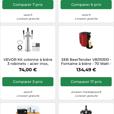
avec Régulateur à Double
avec Régulateur à Double
Comparer 7 prix
Comparer 6 prix
Jauge W21,8 et Coupleur de
Jauge W21,8 et Coupleur de
Fût Système S, pour Bar
Fût Système A, pour Bar
Restaurant
Restaurant
vevor.fr
vevor.fr
Livraison gratuite
Livraison gratuite
VEVOR Kit colonne à bière
SEB BeerTender VB310510 -
3 robinets – acier inox,
Fontaine à bière - 70 Watt -
tubes pré-assemblés, tiges
rouge/noir
74,00 €
134,49 €
à fermeture automatique
Comparer 5 prix
Comparer 17 prix
vevor.fr
amazon-marketplace.fr
Livraison gratuite
Livraison gratuite