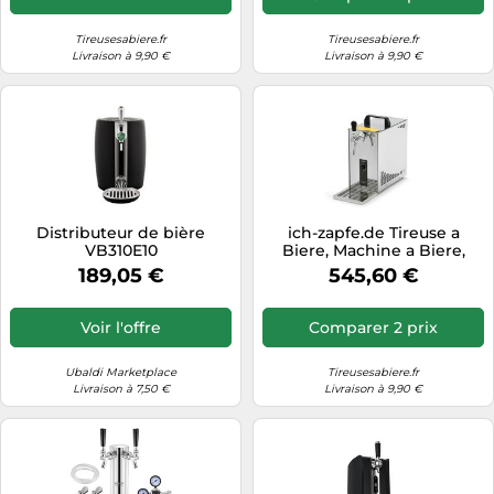
Informatique
Vélos
Taille-haies
Jeux électroniques
Tireusesabiere.fr
Tireusesabiere.fr
Vélos biking
Livraison à 9,90 €
Livraison à 9,90 €
Techniques de mesure
Lave-linge
Vêtements de sport
Textiles de maison
Machines à coudre
Équipement outdoor
Tondeuses
Montres connectées
Tronçonneuses
Médias
Tuyaux d'arrosage
Objectifs photo
Distributeur de bière
ich-zapfe.de Tireuse a
Éclairage
Ordinateurs portables
VB310E10
Biere, Machine a Biere,
PYGMY 25, 1 Sortie, avec
Éviers
189,05 €
545,60 €
Photo
raccord 5/8, 30l/h
Plaques de cuisson
Voir l'offre
Comparer 2 prix
Reflex numériques
Ubaldi Marketplace
Tireusesabiere.fr
Robots de cuisine
Livraison à 7,50 €
Livraison à 9,90 €
Réfrigérateurs
Smartphones
Sèche-linge