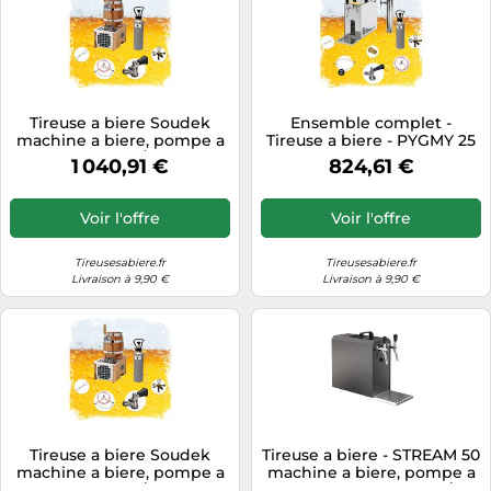
Tireuse a biere Soudek
Ensemble complet -
machine a biere, pompe a
Tireuse a biere - PYGMY 25
biere 1 ligne, 1/8 HP, 20
LE machine a biere, pompe
1 040,91 €
824,61 €
litres/h, professionnelle
a biere 1 ligne, 20 litres/h, y
Type S
compris colonne à bière,
Green Line NC adaptateur
Voir l'offre
Voir l'offre
Tireusesabiere.fr
Tireusesabiere.fr
Livraison à 9,90 €
Livraison à 9,90 €
Tireuse a biere Soudek
Tireuse a biere - STREAM 50
machine a biere, pompe a
machine a biere, pompe a
biere 1 ligne, 1/8 HP, 20
biere 2 lignes, 55 litres/h -