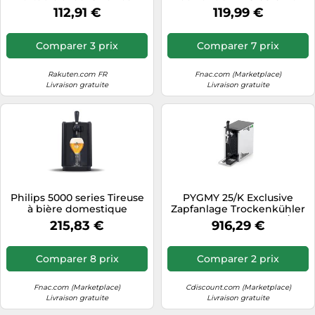
accessoires
H
112,91 €
119,99 €
Comparer 3 prix
Comparer 7 prix
Rakuten.com FR
Fnac.com (Marketplace)
Livraison gratuite
Livraison gratuite
Philips 5000 series Tireuse
PYGMY 25/K Exclusive
à bière domestique
Zapfanlage Trockenkühler
PerfectDraft série 5000
Compresseur Air 35L/h
215,83 €
916,29 €
Sans CO2
Comparer 8 prix
Comparer 2 prix
Fnac.com (Marketplace)
Cdiscount.com (Marketplace)
Livraison gratuite
Livraison gratuite