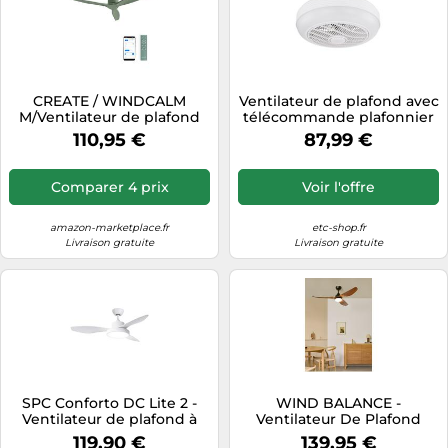
CREATE / WINDCALM
Ventilateur de plafond avec
M/Ventilateur de plafond
télécommande plafonnier
ABS vert sauge avec Wifi et
ventilateur refroidisseur de
110,95 €
87,99 €
télécommande / 40W,
lumière de salon, métal
Silencieux, Ø132 cm, 6
noir aspect bois, minuterie
vitesses, minuterie,
CCT, LED, D 46 cm
Comparer 4 prix
Voir l'offre
fonction été-hiver
amazon-marketplace.fr
etc-shop.fr
Livraison gratuite
Livraison gratuite
SPC Conforto DC Lite 2 -
WIND BALANCE -
Ventilateur de plafond à
Ventilateur De Plafond
grande luminosité réglable
40W Silencieux Ø132 Cm
119,90 €
139,95 €