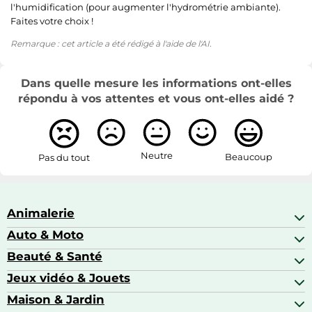
l'humidification (pour augmenter l'hydrométrie ambiante).
Faites votre choix !
Remarque : cet article a été rédigé à l'aide de l'AI.
Dans quelle mesure les informations ont-elles
répondu à vos attentes et vous ont-elles aidé ?
Neutre
Beaucoup
Pas du tout
Animalerie
Auto & Moto
Abris pour animaux sauvages
Aquariophilie
Beauté & Santé
Accessoires auto
Colliers GPS
Attelage & portage
Jeux vidéo & Jouets
Alimentation bébé
Matériel orthopédique pour animaux
Autoradios
Amour & contraception
Maison & Jardin
Accessoires de gaming
Casques moto