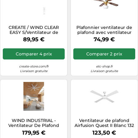
CREATE / WIND CLEAR
Plafonnier ventilateur de
EASY S/Ventilateur de
plafond avec ventilateur
plafond pales cachées
salle à manger ventilateur
89,95 €
74,99 €
blanc avec télécommande
refroidisseur avec abat-jour
/ 40W, Silencieux, Ø50 cm,
en verre, flux retour, métal
lumière LED 3
MDF, 1x E27, D 105 cm
Comparer 4 prix
Comparer 2 prix
temperatures, minuterie,
fonction été-hiver
create-store.com/fr
etc-shop.fr
Livraison gratuite
Livraison gratuite
WIND INDUSTRIAL -
Ventilateur de plafond
Ventilateur De Plafond
Airfusion Quest II Blanc 132
40W Silencieux Plusieurs
cm Lucci Air
179,95 €
123,50 €
Tailles Disponibles Sans