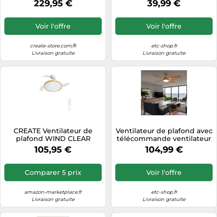
229,95 €
39,99 €
Tailles Disponibles Sans
Lumière
Voir l'offre
Voir l'offre
create-store.com/fr
etc-shop.fr
Livraison gratuite
Livraison gratuite
CREATE Ventilateur de
Ventilateur de plafond avec
plafond WIND CLEAR
télécommande ventilateur
STUDIO 40W silencieux
lampe 3 niveaux plafonnier
105,95 €
104,99 €
pales rétractables LED
flux/retour, métal bois,
télécommande
pales réversibles, 2x LED
3,7W 320Lm blanc chaud,
Comparer 5 prix
Voir l'offre
PxH 132x41 cm
amazon-marketplace.fr
etc-shop.fr
Livraison gratuite
Livraison gratuite