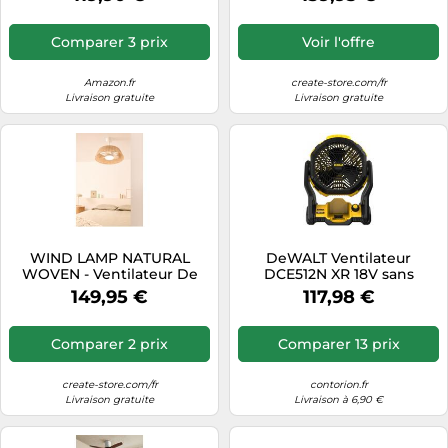
en 3 tons, moteur DC 42W
Télécommande
ultra silencieux et efficace,
Ø120 cm, WiFi pour
Comparer 3 prix
Voir l'offre
contrôle par app,
télécommande, mode
hiver/été
Amazon.fr
create-store.com/fr
Livraison gratuite
Livraison gratuite
WIND LAMP NATURAL
DeWALT Ventilateur
WOVEN - Ventilateur De
DCE512N XR 18V sans
Plafond Silencieux 25W
batterie
149,95 €
117,98 €
Ø60cm Avec Lumière LED
Avec Lumière
Comparer 2 prix
Comparer 13 prix
create-store.com/fr
contorion.fr
Livraison gratuite
Livraison à 6,90 €