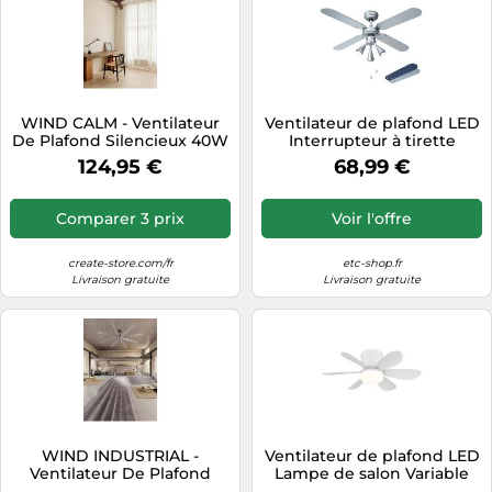
WIND CALM - Ventilateur
Ventilateur de plafond LED
De Plafond Silencieux 40W
Interrupteur à tirette
Avec Pales Techniques En
Ventilateur aller-retour
124,95 €
68,99 €
ABS De Différentes Tailles
Ventilateur pales
Sans Lumière
réversibles, spots mobiles,
gris argenté/bleu marine,
Comparer 3 prix
Voir l'offre
3x LED 4,5W 400Lm blanc
chaud, D 102 cm
create-store.com/fr
etc-shop.fr
Livraison gratuite
Livraison gratuite
WIND INDUSTRIAL -
Ventilateur de plafond LED
Ventilateur De Plafond
Lampe de salon Variable
40W Silencieux Plusieurs
Blanc Métal H 16,5 cm