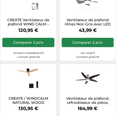
CREATE Ventilateur de
Ventilateur de plafond
plafond WIND CALM –
Hines Noir-Gris avec LED
Silencieux 40W, pales ABS
GLOBO
120,95 €
43,99 €
de tailles variées, sans
lumière
Comparer 2 prix
Comparer 2 prix
amazon-marketplace.fr
etc-shop.fr
Livraison gratuite
Livraison gratuite
CREATE / WINDCALM
Ventilateur de plafond,
NATURAL WOOD
refroidisseur de pièce,
M/Ventilateur de plafond
plafonnier, ventilateur de
130,95 €
164,99 €
noir pales bois clair avec
lampe de salon avec
contrôleur et
télécommande, marron