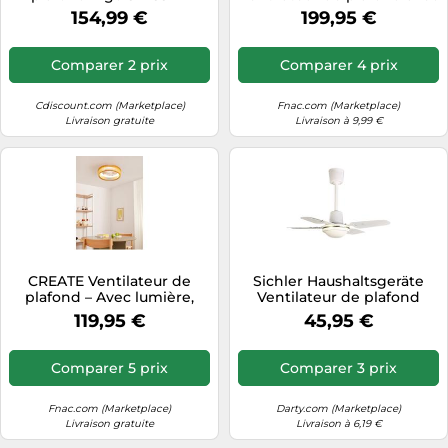
plafonnier 2x42 W
lampe LED 1000 lm et
154,99 €
199,95 €
télécommande blanc
moteur silencieux
Comparer 2 prix
Comparer 4 prix
Cdiscount.com (Marketplace)
Fnac.com (Marketplace)
Livraison gratuite
Livraison à 9,99 €
CREATE Ventilateur de
Sichler Haushaltsgeräte
plafond – Avec lumière,
Ventilateur de plafond
silencieux, pales
compact VT-220 à 3 vitesses
119,95 €
45,95 €
orientables, LED 36W
- Ø 61 cm
Comparer 5 prix
Comparer 3 prix
Fnac.com (Marketplace)
Darty.com (Marketplace)
Livraison gratuite
Livraison à 6,19 €