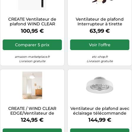
Tablettes tactiles
Tondeuses cheveux & barbe
CREATE Ventilateur de
Ventilateur de plafond
plafond WIND CLEAR
Interrupteur à tirette
Téléphonie
STUDIO S – Ø 91 cm, 40W,
Ventilateur aller et retour
100,95 €
63,99 €
télécommande, pales
Plafonnier Ventilateur, bois
Téléviseurs
rétractables
brun, titane,
télécommande dimmable,
Télévision & vidéo
Comparer 5 prix
Voir l'offre
RGB LED 4,8W 470Lm
Électroménager
blanc chaud, DxH 75x36 cm
amazon-marketplace.fr
etc-shop.fr
Livraison gratuite
Livraison gratuite
CREATE / WIND CLEAR
Ventilateur de plafond avec
EDGE/Ventilateur de
éclairage télécommande
plafond avec lumière blanc
plafonnier silencieux blanc
124,95 €
144,99 €
+ télécommande / 40W,
avec ventilateur, variateur
Silencieux, Ø107 cm, 6
CCT veilleuse minuterie, 30
vitesses, pales rétractables,
watts LED 2200lm 3000-