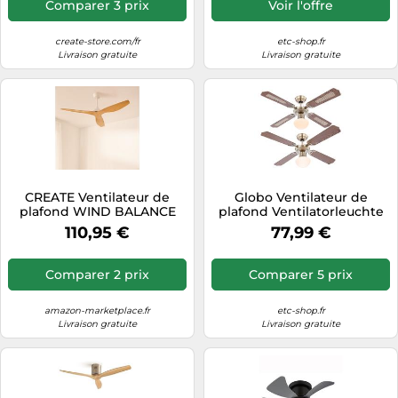
Comparer 3 prix
Voir l'offre
programmable, fonction
6500K, 47 cm, salon
été-hiver, LED 3
temperatures
create-store.com/fr
etc-shop.fr
Livraison gratuite
Livraison gratuite
CREATE Ventilateur de
Globo Ventilateur de
plafond WIND BALANCE
plafond Ventilatorleuchte
40W Ø132 cm Silencieux
Vor-Rücklauf Interrupteur à
110,95 €
77,99 €
Sans lumière
tirette
Comparer 2 prix
Comparer 5 prix
amazon-marketplace.fr
etc-shop.fr
Livraison gratuite
Livraison gratuite