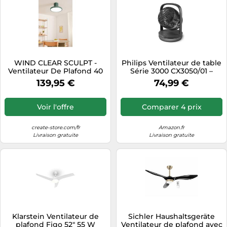
WIND CLEAR SCULPT -
Philips Ventilateur de table
Ventilateur De Plafond 40
Série 3000 CX3050/01 –
W Silencieux Ø114 cm Pales
SilentWings 23 dB, oscillant
139,95 €
74,99 €
Rétractables Avec Lumière
180°, Noir
LED Avec Lumière
Voir l'offre
Comparer 4 prix
create-store.com/fr
Amazon.fr
Livraison gratuite
Livraison gratuite
Klarstein Ventilateur de
Sichler Haushaltsgeräte
plafond Figo 52" 55 W
Ventilateur de plafond avec