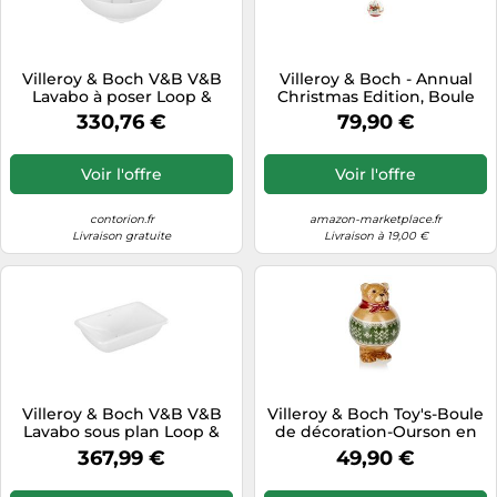
Villeroy & Boch V&B V&B
Villeroy & Boch - Annual
Lavabo à poser Loop &
Christmas Edition, Boule
Friends Ø 38 cm, sans trop-
2021, 6,5 x 6,5 x 8 cm,
330,76 €
79,90 €
plein, blanc, sans trou de
Porcelaine Premium,
robinetterie Quantité:1
Multicolore 14-8626-6866
Voir l'offre
Voir l'offre
contorion.fr
amazon-marketplace.fr
Livraison gratuite
Livraison à 19,00 €
Villeroy & Boch V&B V&B
Villeroy & Boch Toy's-Boule
Lavabo sous plan Loop &
de décoration-Ourson en
Friends sans trou de
Peluche
367,99 €
49,90 €
robinet, avec trop-plein,
54x34 cm, blanc C-plus