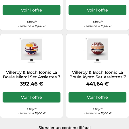
Voir l'offre
Voir l'offre
Ebay.fr
Ebay.fr
Livraison à 16,00 €
Livraison à 15,00 €
Villeroy & Boch Iconic La
Villeroy & Boch Iconic La
Boule Miami Set Assiettes 7
Boule Kyoto Set Assiettes 7
Pièces Noir
Pièces Noir
392,46 €
441,64 €
Voir l'offre
Voir l'offre
Ebay.fr
Ebay.fr
Livraison à 15,00 €
Livraison à 15,00 €
Signaler un contenu illégal