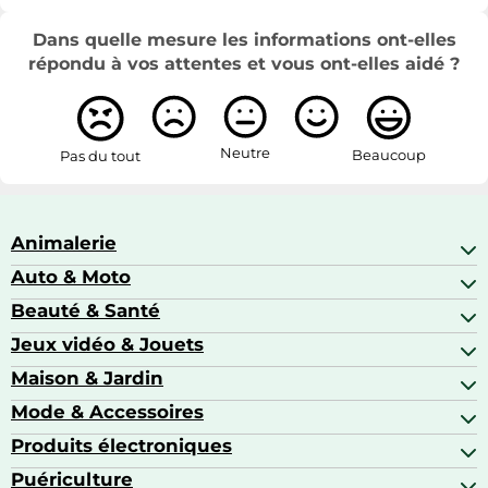
Dans quelle mesure les informations ont-elles
répondu à vos attentes et vous ont-elles aidé ?
Neutre
Beaucoup
Pas du tout
Animalerie
Auto & Moto
Abris pour animaux sauvages
Aquariophilie
Beauté & Santé
Accessoires auto
Colliers GPS
Attelage & portage
Jeux vidéo & Jouets
Alimentation bébé
Matériel orthopédique pour animaux
Autoradios
Amour & contraception
Maison & Jardin
Accessoires de gaming
Casques moto
Appareils de coiffure
Consoles de jeux
Mode & Accessoires
Ameublement
Brosses à dents électriques
Drones
Articles de cuisine & d'entretien ménager
Produits électroniques
Accessoires de mode
Jeux PS4
Aspirateurs souffleurs
Arts textiles
Puériculture
Accessoires smartphones