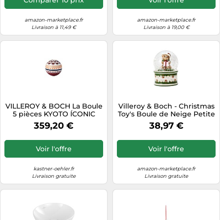
amazon-marketplace.fr
amazon-marketplace.fr
Livraison à 11,49 €
Livraison à 19,00 €
VILLEROY & BOCH La Boule
Villeroy & Boch - Christmas
5 pièces KYOTO ÍCONIC
Toy's Boule de Neige Petite
multicolore
Multicolore, Article de Noël,
359,20 €
38,97 €
Décoration, Déco Noël
Interieur Maison,
Porcelaine, Verre
Voir l'offre
Voir l'offre
kastner-oehler.fr
amazon-marketplace.fr
Livraison gratuite
Livraison gratuite