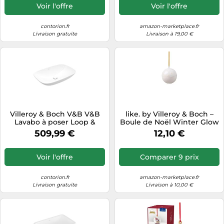
Quantité:1
Voir l'offre
Voir l'offre
contorion.fr
amazon-marketplace.fr
Livraison gratuite
Livraison à 19,00 €
Villeroy & Boch V&B V&B
like. by Villeroy & Boch –
Lavabo à poser Loop &
Boule de Noël Winter Glow
Friends 62x42 cm, avec
– Porcelaine blanche
509,99 €
12,10 €
trop-plein, C-plus noir,
rectangulaire Quantité:1
Voir l'offre
Comparer 9 prix
contorion.fr
amazon-marketplace.fr
Livraison gratuite
Livraison à 10,00 €