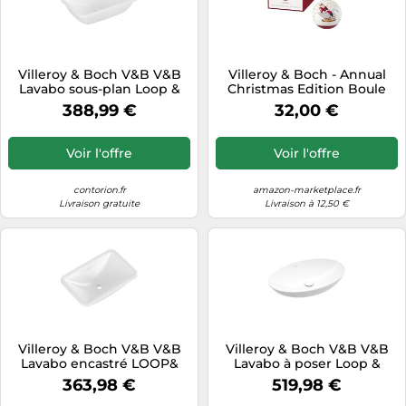
Villeroy & Boch V&B V&B
Villeroy & Boch - Annual
Lavabo sous-plan Loop &
Christmas Edition Boule
Friends sans trou robinet,
2024 Multicolore, Article de
388,99 €
32,00 €
avec trop-plein, 54x34cm,
Noël, Décoration, Déco
blanc mat C+ Quantité:1
Noël Interieur Maison,
Porcelaine Haut de Gamme
Voir l'offre
Voir l'offre
contorion.fr
amazon-marketplace.fr
Livraison gratuite
Livraison à 12,50 €
Villeroy & Boch V&B V&B
Villeroy & Boch V&B V&B
Lavabo encastré LOOP&
Lavabo à poser Loop &
FRIENDS sans trop-plein,
Friends 62x42 cm, sans
363,98 €
519,98 €
51x34 cm, blanc C-plus
trop-plein, bleu C+, ovale,