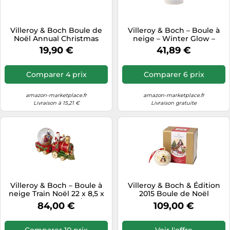
Villeroy & Boch Boule de
Villeroy & Boch – Boule à
Noël Annual Christmas
neige – Winter Glow –
Edition 2025 Multicolore
Décoration de Noël –
19,90 €
41,89 €
6,5×6,5×8 cm Porcelaine
Porcelaine blanche
premium
Comparer 4 prix
Comparer 6 prix
amazon-marketplace.fr
amazon-marketplace.fr
Livraison à 15,21 €
Livraison gratuite
Villeroy & Boch – Boule à
Villeroy & Boch & Édition
neige Train Noël 22 x 8,5 x
2015 Boule de Noël
12,5 cm Porcelaine/Verre
84,00 €
109,00 €
Multicolore
Comparer 10 prix
Voir l'offre