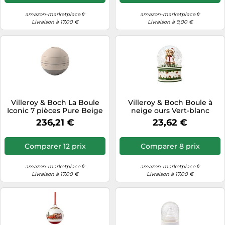
amazon-marketplace.fr
amazon-marketplace.fr
Livraison à 17,00 €
Livraison à 9,00 €
Villeroy & Boch La Boule
Villeroy & Boch Boule à
Iconic 7 pièces Pure Beige
neige ours Vert-blanc
crème
236,21 €
23,62 €
Comparer 12 prix
Comparer 8 prix
amazon-marketplace.fr
amazon-marketplace.fr
Livraison à 17,00 €
Livraison à 17,00 €