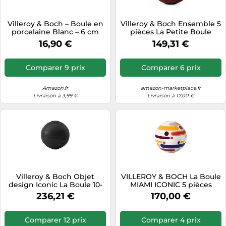
Villeroy & Boch – Boule en
Villeroy & Boch Ensemble 5
porcelaine Blanc – 6 cm
pièces La Petite Boule
MEMPHIS ICONIC
16,90 €
149,31 €
multicolore
Comparer 9 prix
Comparer 6 prix
Amazon.fr
amazon-marketplace.fr
Livraison à 3,99 €
Livraison à 17,00 €
Villeroy & Boch Objet
VILLEROY & BOCH La Boule
design Iconic La Boule 10-
MIAMI ICONIC 5 pièces
1665-9094, porcelaine, lave-
multicolore
236,21 €
170,00 €
vaisselle, noir
Comparer 12 prix
Comparer 4 prix