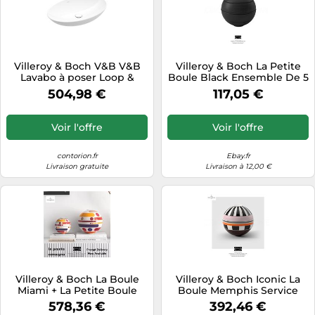
Villeroy & Boch V&B V&B
Villeroy & Boch La Petite
Lavabo à poser Loop &
Boule Black Ensemble De 5
Friends 62x42 cm, avec
Assiettes 14 x 14 Cm
504,98 €
117,05 €
trop-plein, couleur bleue
C+, ovale, sans trou robinet
Quantité:1
Voir l'offre
Voir l'offre
contorion.fr
Ebay.fr
Livraison gratuite
Livraison à 12,00 €
Villeroy & Boch La Boule
Villeroy & Boch Iconic La
Miami + La Petite Boule
Boule Memphis Service
Miami 14 x 14 cm - Set Piatti
Assiettes Noir 7 pièces
578,36 €
392,46 €