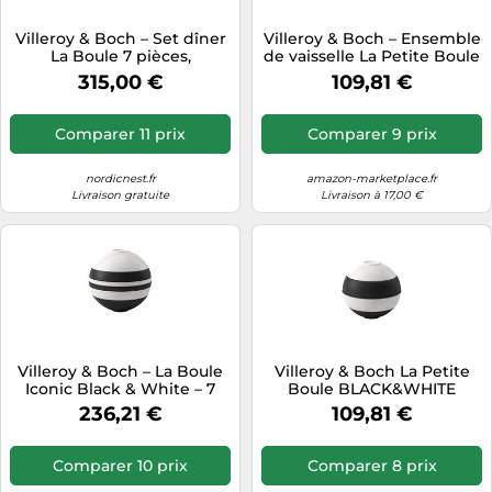
Tablettes tactiles
Villeroy & Boch – Set dîner
Villeroy & Boch – Ensemble
La Boule 7 pièces,
de vaisselle La Petite Boule
Tondeuses cheveux & barbe
multicolore, lave-vaisselle &
Black, 5 pièces Ø 14 cm,
315,00 €
109,81 €
micro-ondes, porcelaine
noir
Téléphonie
Téléviseurs
Comparer 11 prix
Comparer 9 prix
Télévision & vidéo
nordicnest.fr
amazon-marketplace.fr
Électroménager
Livraison gratuite
Livraison à 17,00 €
Villeroy & Boch – La Boule
Villeroy & Boch La Petite
Iconic Black & White – 7
Boule BLACK&WHITE
pièces – blanc
ICONIC 5 pièces noir
236,21 €
109,81 €
Comparer 10 prix
Comparer 8 prix