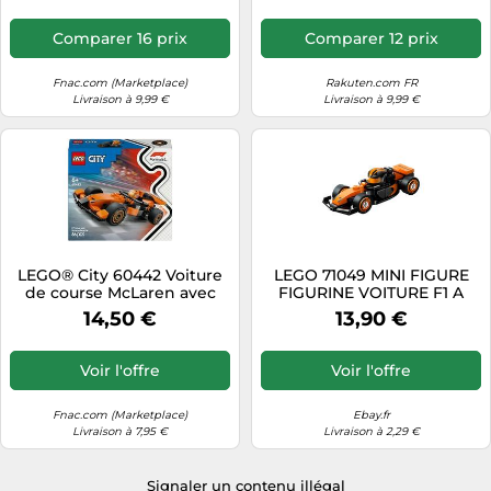
Comparer 16 prix
Comparer 12 prix
Fnac.com (Marketplace)
Rakuten.com FR
Livraison à 9,99 €
Livraison à 9,99 €
LEGO® City 60442 Voiture
LEGO 71049 MINI FIGURE
de course McLaren avec
FIGURINE VOITURE F1 A
pilote de F1® G
COLLECTIONNER -
14,50 €
13,90 €
MCLAREN N°4 - NEUF
Voir l'offre
Voir l'offre
Fnac.com (Marketplace)
Ebay.fr
Livraison à 7,95 €
Livraison à 2,29 €
Signaler un contenu illégal