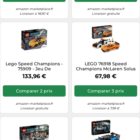
amazon-marketplace.fr
amazon-marketplace.fr
Livraison à 18,90 €
Livraison gratuite
Lego Speed Champions -
LEGO 76918 Speed
75909 - Jeu De
Champions McLaren Solus
Construction - Mclaren
GT & McLaren F1 LM, 2
133,96 €
67,98 €
P1tm
Jouets emblématiques de
Voiture de Course pour
garçons et Filles, kit de
Comparer 2 prix
Comparer 3 prix
Construction de modèle
Hypercar, Ensemble de
Collection 2023
amazon-marketplace.fr
amazon-marketplace.fr
Livraison gratuite
Livraison à 7,99 €