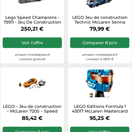
Lego Speed Champions -
LEGO Jeu de construction
75911 - Jeu De Construction
Technic McLaren Senna
- L'arrêt Au Stand McLaren
GTR 42123 – Modèle de
250,21 €
79,99 €
Mercedes
collection, voiture de sport
Voir l'offre
Comparer 8 prix
amazon-marketplace.fr
amazon-marketplace.fr
Livraison gratuite
Livraison à 18,90 €
LEGO – Jeu de construction
LEGO Editions Formula 1
– McLaren 720S – Speed
43017 McLaren Mastercard
Champions – 75880
F1, 793 pièces
85,42 €
95,25 €
Comparer 3 prix
Voir l'offre