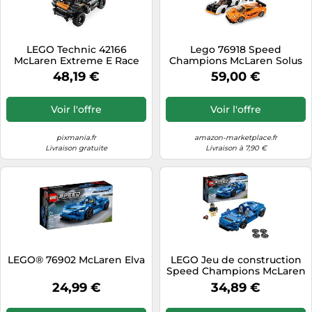
LEGO Technic 42166
Lego 76918 Speed
McLaren Extreme E Race
Champions McLaren Solus
Car - Modèle Réaliste et
GT & McLaren F1 LM, 2
48,19 €
59,00 €
Détails Étonnants
Jouets emblématiques de
Voiture de Course pour
garçons et Filles, kit de
Voir l'offre
Voir l'offre
Construction de modèle
Hypercar, Ensemble de
Collection 2023
pixmania.fr
amazon-marketplace.fr
Livraison gratuite
Livraison à 7,90 €
LEGO® 76902 McLaren Elva
LEGO Jeu de construction
Speed Champions McLaren
Elva 76902 - 263 pièces -
24,99 €
34,89 €
Nouveauté 2021