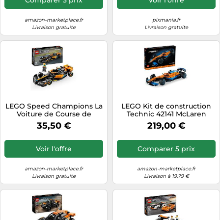
amazon-marketplace.fr
pixmania.fr
Livraison gratuite
Livraison gratuite
LEGO Speed Champions La
LEGO Kit de construction
Voiture de Course de
Technic 42141 McLaren
Formule 1 McLaren 2023,
Formula 1 2022 – Voiture de
35,50 €
219,00 €
Véhicule Jouet pour
course F1
Enfants dès 9 Ans Qui
Aiment Le Jeu en
Voir l'offre
Comparer 5 prix
Autonomie, Set de
Construction, Décoration
Chambre, Idée Cadeau
amazon-marketplace.fr
amazon-marketplace.fr
76919
Livraison gratuite
Livraison à 19,79 €