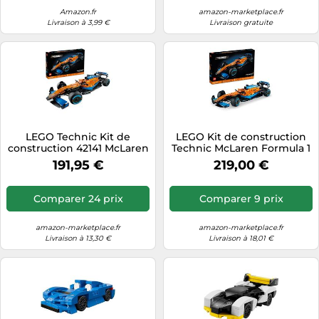
Amazon.fr
amazon-marketplace.fr
Livraison à 3,99 €
Livraison gratuite
LEGO Technic Kit de
LEGO Kit de construction
construction 42141 McLaren
Technic McLaren Formula 1
Formula 1 2022 – 1434
2022 – Voiture de course F1
191,95 €
219,00 €
pièces pour adultes
Comparer 24 prix
Comparer 9 prix
amazon-marketplace.fr
amazon-marketplace.fr
Livraison à 13,30 €
Livraison à 18,01 €