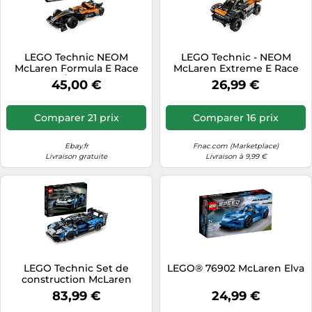
LEGO Technic NEOM
LEGO Technic - NEOM
McLaren Formula E Race
McLaren Extreme E Race
Car 42169 / Enfant voiture
Car - 42166
45,00 €
26,99 €
jeu jouet
Comparer 21 prix
Comparer 16 prix
Ebay.fr
Fnac.com (Marketplace)
Livraison gratuite
Livraison à 9,99 €
LEGO Technic Set de
LEGO® 76902 McLaren Elva
construction McLaren
Senna GTR 42123 –
83,99 €
24,99 €
maquette de voiture de