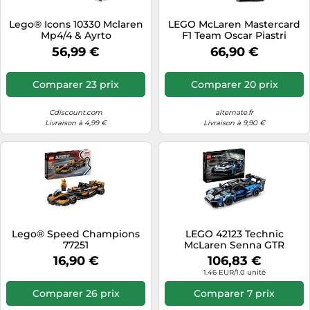
Tablettes tactiles
Lego® Icons 10330 Mclaren
LEGO McLaren Mastercard
Mp4/4 & Ayrto
F1 Team Oscar Piastri
Tondeuses cheveux & barbe
Helmet, Jouets de
56,99 €
66,90 €
construction
Téléphonie
Téléviseurs
Comparer 23 prix
Comparer 20 prix
Télévision & vidéo
Cdiscount.com
alternate.fr
Électroménager
Livraison à 4,99 €
Livraison à 9,90 €
Lego® Speed Champions
LEGO 42123 Technic
77251
McLaren Senna GTR
Modèle de collection de
16,90 €
106,83 €
voiture de sport de course,
1.46 EUR/1.0 unité
jeu de construction de
véhicule
Comparer 26 prix
Comparer 7 prix