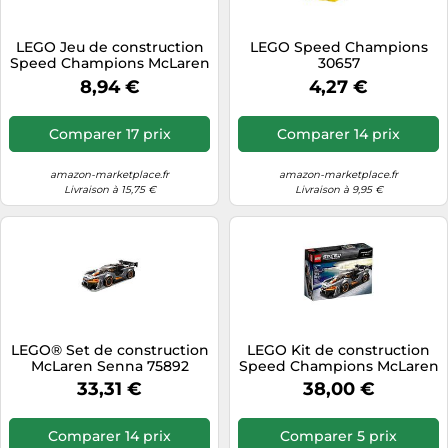
LEGO Jeu de construction
LEGO Speed Champions
Speed Champions McLaren
30657
Elva 30343
8,94 €
4,27 €
Comparer 17 prix
Comparer 14 prix
amazon-marketplace.fr
amazon-marketplace.fr
Livraison à 15,75 €
Livraison à 9,95 €
LEGO® Set de construction
LEGO Kit de construction
McLaren Senna 75892
Speed Champions McLaren
Senna 75892 – 219 pièces –
33,31 €
38,00 €
Neuf 2019
Comparer 14 prix
Comparer 5 prix