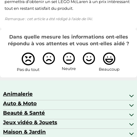
permettra d’obtenir un set LEGO McLaren à un prix intéressant
tout en restant satisfait du produit.
Remarque : cet article a été rédigé à l'aide de l'AI.
Dans quelle mesure les informations ont-elles
répondu à vos attentes et vous ont-elles aidé ?
Neutre
Beaucoup
Pas du tout
Animalerie
Auto & Moto
Abris pour animaux sauvages
Aquariophilie
Beauté & Santé
Accessoires auto
Colliers GPS
Attelage & portage
Jeux vidéo & Jouets
Alimentation bébé
Matériel orthopédique pour animaux
Autoradios
Amour & contraception
Maison & Jardin
Accessoires de gaming
Casques moto