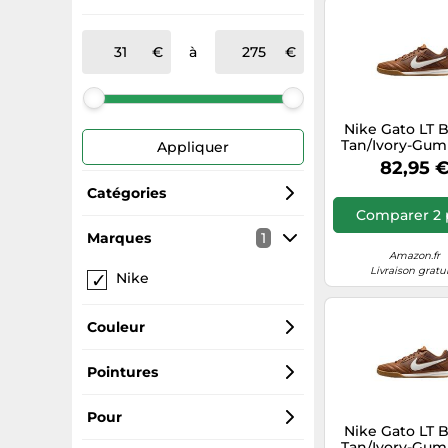
à
Nike Gato LT B
Tan/Ivory-Gum
Appliquer
Brown 47.5
82,95 
Catégories
Comparer 2 
Baskets
Marques
1
Amazon.fr
Livraison gratu
Nike
Chaussures de foot
Chaussures enfant
Couleur
Chaussures de basket
Blanc
Pointures
Tenues de football
Noires
43
Pour
Nike Gato LT B
Tan/Ivory-Gum