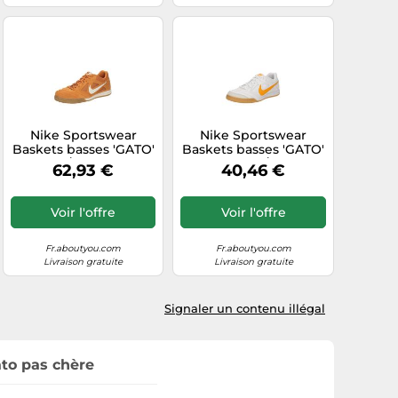
Nike Sportswear
Nike Sportswear
Baskets basses 'GATO'
Baskets basses 'GATO'
orange / blanc, Taille
jaune d'or / blanc,
62,93 €
40,46 €
40
Taille 39
Voir l'offre
Voir l'offre
Fr.aboutyou.com
Fr.aboutyou.com
Livraison gratuite
Livraison gratuite
Signaler un contenu illégal
ato pas chère