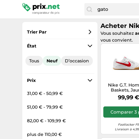
Acheter Ni
Trier Par
Vous souhaitez
a
vous convient.
Préférés
État
Prix croissant
Tous
Neuf
D’occasion
Prix total
Prix décroissant
Prix
Nike G.T. Ho
Baskets, Jau
31,00 € - 50,99 €
Pointure 44
99,99 
Maille/synthé
Yellow 4
51,00 € - 79,99 €
Comparer 3 
82,00 € - 109,99 €
Footlocker F
Livraison à 4,9
plus de 110,00 €