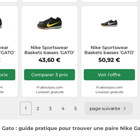
wear
Nike Sportswear
Nike Sportswear
 'GATO'
Baskets basses 'GATO'
Baskets basses 'GATO'
noir,
jaune / vert / noir,
noir / blanc, Taille 39
€
43,60 €
50,92 €
Taille 44,5
prix
Comparer 3 prix
Voir l'offre
om
Fr.aboutyou.com
Fr.aboutyou.com
ite
Livraison gratuite
Livraison gratuite
1
2
3
4
5
page suivante
 Gato : guide pratique pour trouver une paire Nike G