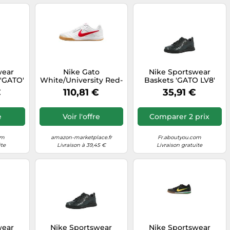
wear
Nike Gato
Nike Sportswear
 'GATO'
White/University Red-
Baskets 'GATO LV8'
lle 38,5
Gum Yellow 41 EU
anthracite, Taille 38
€
110,81 €
35,91 €
e
Voir l'offre
Comparer 2 prix
om
amazon-marketplace.fr
Fr.aboutyou.com
ite
Livraison à 39,45 €
Livraison gratuite
wear
Nike Sportswear
Nike Sportswear