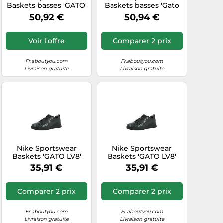
Baskets basses 'GATO'
Baskets basses 'Gato
noir / blanc, Taille 40
LV8' rouille, Taille 43
50,92 €
50,94 €
Voir l'offre
Comparer 2 prix
Fr.aboutyou.com
Fr.aboutyou.com
Livraison gratuite
Livraison gratuite
Nike Sportswear
Nike Sportswear
Baskets 'GATO LV8'
Baskets 'GATO LV8'
anthracite, Taille 40
anthracite, Taille 37,5
35,91 €
35,91 €
Comparer 2 prix
Comparer 2 prix
Fr.aboutyou.com
Fr.aboutyou.com
Livraison gratuite
Livraison gratuite