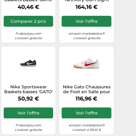
jaune d'or / blanc,
Brown 40 EU
40,46 €
164,16 €
Taille 40
Comparer 2 prix
Voir l'offre
Fr.aboutyou.com
amazon-marketplace.fr
Livraison gratuite
Livraison gratuite
Nike Sportswear
Nike Gato Chaussures
Baskets basses 'GATO'
de Foot en Salle pour
noir / blanc, Taille 45,5
Homme
50,92 €
116,96 €
White/University
Red/Gum Yello 46
Voir l'offre
Voir l'offre
Fr.aboutyou.com
amazon-marketplace.fr
Livraison gratuite
Livraison à 39,45 €