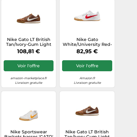
Nike Gato LT British
Nike Gato
Tan/Ivory-Gum Light
White/University Red-
Brown 44.5 EU
Gum Yellow 47.5 EU
108,81 €
82,95 €
Voir l'offre
Voir l'offre
amazon-marketplace.fr
Amazon.fr
Livraison gratuite
Livraison gratuite
Nike Sportswear
Nike Gato LT British
Baskets basses 'GATO'
Tan/Ivory-Gum Light