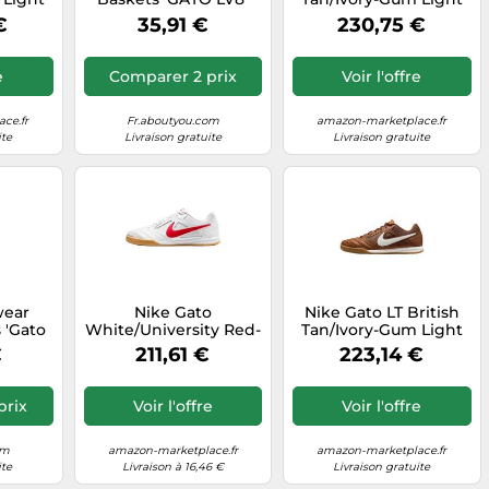
 EU
anthracite, Taille 36,5
Brown 44 EU
€
35,91 €
230,75 €
e
Comparer 2 prix
Voir l'offre
ce.fr
Fr.aboutyou.com
amazon-marketplace.fr
ite
Livraison gratuite
Livraison gratuite
wear
Nike Gato
Nike Gato LT British
 'Gato
White/University Red-
Tan/Ivory-Gum Light
ille 45
Gum Yellow 45.5 EU
Brown 43 EU
€
211,61 €
223,14 €
prix
Voir l'offre
Voir l'offre
om
amazon-marketplace.fr
amazon-marketplace.fr
ite
Livraison à 16,46 €
Livraison gratuite