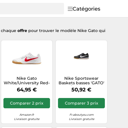
Catégories
t chaque
offre
pour trouver le modèle Nike Gato qui
Nike Gato
Nike Sportswear
White/University Red-
Baskets basses 'GATO'
Gum Yellow 47 EU
noir / blanc, Taille 42
64,95 €
50,92 €
Comparer 2 prix
Comparer 3 prix
Amazon.fr
Fr.aboutyou.com
Livraison gratuite
Livraison gratuite