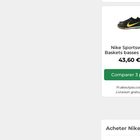
Nike Sports
Baskets basses
jaune / vert / 
43,60 
Taille 42
Comparer 3 
Fr.aboutyou.c
Livraison gratu
Acheter Nike