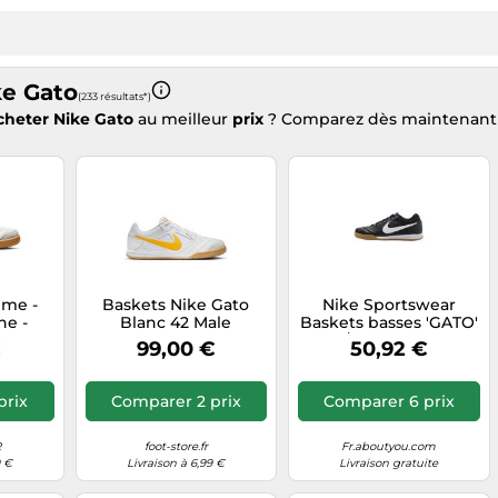
ke Gato
(233 résultats*)
cheter Nike Gato
au meilleur
prix
? Comparez dès maintenan
mme -
Baskets Nike Gato
Nike Sportswear
ne -
Blanc 42 Male
Baskets basses 'GATO'
 -
noir / blanc, Taille 43
€
99,00 €
50,92 €
tique
4
prix
Comparer 2 prix
Comparer 6 prix
R
foot-store.fr
Fr.aboutyou.com
9 €
Livraison à 6,99 €
Livraison gratuite