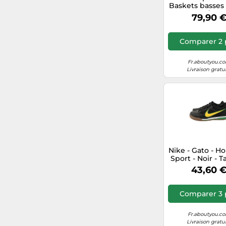
Baskets basses
bleu clair / gris,
79,90 
40,5
Comparer 2 
Fr.aboutyou.c
Livraison gratu
Nike - Gato - 
Sport - Noir - Ta
EU
43,60 
Comparer 3 
Fr.aboutyou.c
Livraison gratu