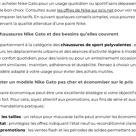
z acheter Nike Gato pour un usage quotidien ou sportif sans dépasser
 le bon choix. Consultez aussi
les offres de Nike sur prix.net
pour voir 
omparer les tarifs. En suivant quelques conseils simples, vous pourrez
servant la qualité attendue d’une paire Nike.
haussures Nike Gato et des besoins qu’elles couvrent
partiennent à la catégorie des
chaussures de sport polyvalentes
: 
jours, les déplacements urbains et des séances d’activité légère à mo
e confort quotidien, pour des loisirs ou pour un entraînement occasion
nt similaires : maintien, adhérence et durabilité. Pensez à choisir un
odèle adapté à votre usage pour éviter des achats inutiles.
er un modèle Nike Gato pas cher et économiser sur le prix
aire économique peut être une excellente stratégie si votre objectif 
x fort. Pour cela, soyez attentif aux promotions, aux fins de série et au
andations pratiques :
es tailles
: un retour pour mauvaise taille peut annuler les économie
état
: privilégiez les offres indiquant l’état neuf ou reconditionné clai
s promotions
: les ventes flash et les périodes de soldes permettent 