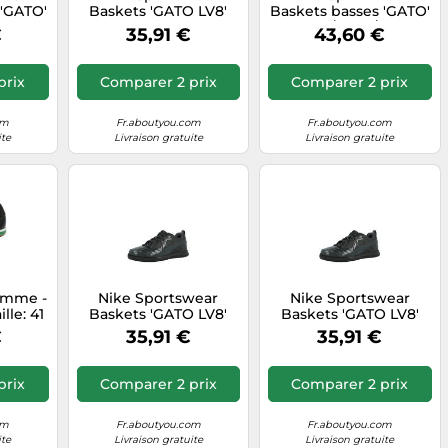
 'GATO'
Baskets 'GATO LV8'
Baskets basses 'GATO'
 Taille
anthracite, Taille 36
jaune / vert / noir,
€
35,91 €
43,60 €
Taille 42,5
prix
Comparer 2 prix
Comparer 2 prix
om
Fr.aboutyou.com
Fr.aboutyou.com
ite
Livraison gratuite
Livraison gratuite
Homme -
Nike Sportswear
Nike Sportswear
ille: 41
Baskets 'GATO LV8'
Baskets 'GATO LV8'
anthracite, Taille 38,5
anthracite, Taille 39
€
35,91 €
35,91 €
prix
Comparer 2 prix
Comparer 2 prix
om
Fr.aboutyou.com
Fr.aboutyou.com
ite
Livraison gratuite
Livraison gratuite