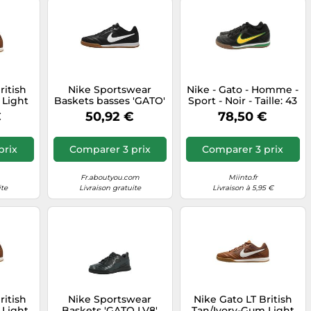
ritish
Nike Sportswear
Nike - Gato - Homme -
 Light
Baskets basses 'GATO'
Sport - Noir - Taille: 43
 EU
noir / blanc, Taille 44
EU
€
50,92 €
78,50 €
prix
Comparer 3 prix
Comparer 3 prix
Fr.aboutyou.com
Miinto.fr
ite
Livraison gratuite
Livraison à 5,95 €
ritish
Nike Sportswear
Nike Gato LT British
 Light
Baskets 'GATO LV8'
Tan/Ivory-Gum Light