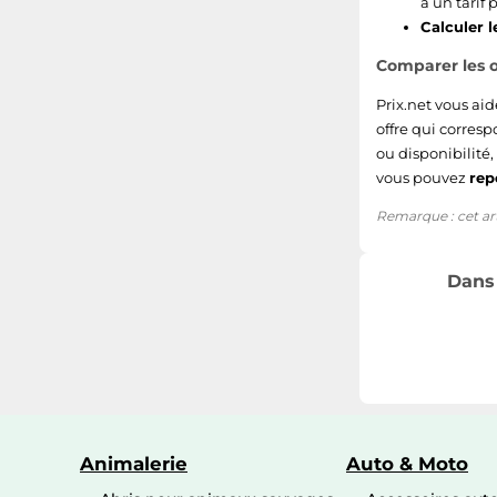
à un tarif
Calculer l
Comparer les o
Prix.net vous ai
offre qui correspo
ou disponibilité,
vous pouvez
rep
Remarque : cet arti
Dans 
Animalerie
Auto & Moto