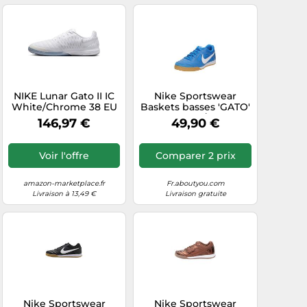
NIKE Lunar Gato II IC
Nike Sportswear
White/Chrome 38 EU
Baskets basses 'GATO'
turquoise / blanc,
146,97 €
49,90 €
Taille 41
Voir l'offre
Comparer 2 prix
amazon-marketplace.fr
Fr.aboutyou.com
Livraison à 13,49 €
Livraison gratuite
Nike Sportswear
Nike Sportswear