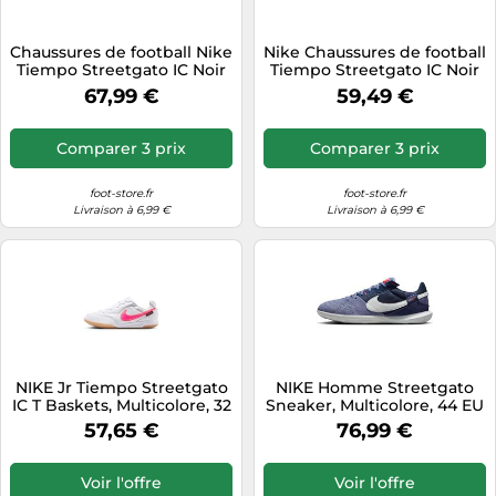
Chaussures de football Nike
Nike Chaussures de football
Tiempo Streetgato IC Noir
Tiempo Streetgato IC Noir
43 Male
Taille 44 Homme
67,99 €
59,49 €
Comparer 3 prix
Comparer 3 prix
foot-store.fr
foot-store.fr
Livraison à 6,99 €
Livraison à 6,99 €
NIKE Jr Tiempo Streetgato
NIKE Homme Streetgato
IC T Baskets, Multicolore, 32
Sneaker, Multicolore, 44 EU
EU
57,65 €
76,99 €
Voir l'offre
Voir l'offre