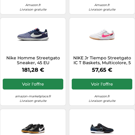
Amazon.fr
Amazon.fr
Livraison gratuite
Livraison gratuite
Nike Homme Streetgato
NIKE Jr Tiempo Streetgato
Sneaker, 45 EU
IC T Baskets, Multicolore, 5
Ans
181,28 €
57,65 €
Voir l'offre
Voir l'offre
amazon-marketplace.fr
Amazon.fr
Livraison gratuite
Livraison gratuite