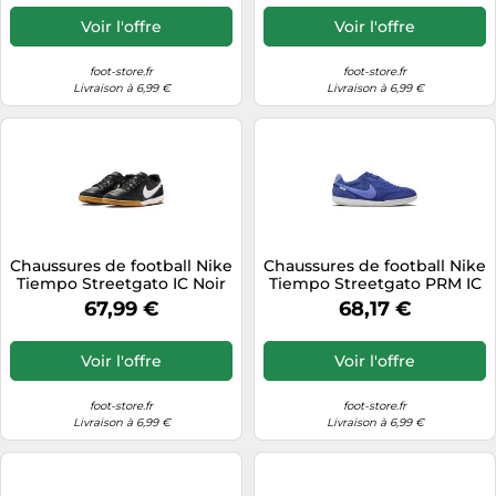
Voir l'offre
Voir l'offre
foot-store.fr
foot-store.fr
Livraison à 6,99 €
Livraison à 6,99 €
Chaussures de football Nike
Chaussures de football Nike
Tiempo Streetgato IC Noir
Tiempo Streetgato PRM IC
44,5 Male
Bleu 45 Male
67,99 €
68,17 €
Voir l'offre
Voir l'offre
foot-store.fr
foot-store.fr
Livraison à 6,99 €
Livraison à 6,99 €