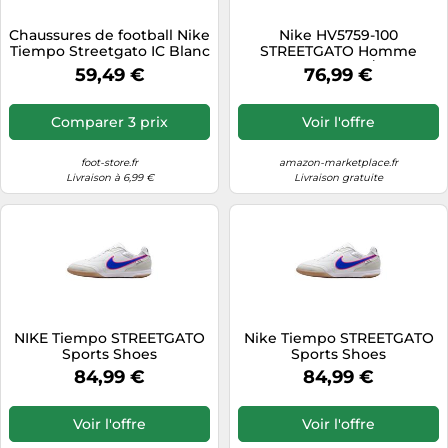
Tablettes tactiles
Chaussures de football Nike
Nike HV5759-100
Tiempo Streetgato IC Blanc
STREETGATO Homme
Tondeuses cheveux & barbe
45 Male
Summit White/Night
59,49 €
76,99 €
Forest EU 40
Téléphonie
Téléviseurs
Comparer 3 prix
Voir l'offre
Télévision & vidéo
foot-store.fr
amazon-marketplace.fr
Électroménager
Livraison à 6,99 €
Livraison gratuite
NIKE Tiempo STREETGATO
Nike Tiempo STREETGATO
Sports Shoes
Sports Shoes
84,99 €
84,99 €
Voir l'offre
Voir l'offre