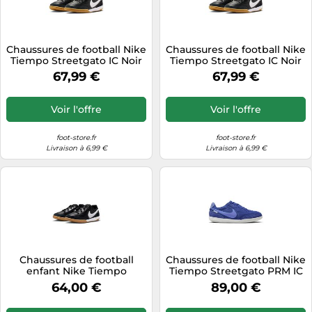
Chaussures de football Nike
Chaussures de football Nike
Tiempo Streetgato IC Noir
Tiempo Streetgato IC Noir
46 Male
44 Male
67,99 €
67,99 €
Voir l'offre
Voir l'offre
foot-store.fr
foot-store.fr
Livraison à 6,99 €
Livraison à 6,99 €
Chaussures de football
Chaussures de football Nike
enfant Nike Tiempo
Tiempo Streetgato PRM IC
Streetgato IC Noir 35 Male
Bleu 44 Male
64,00 €
89,00 €