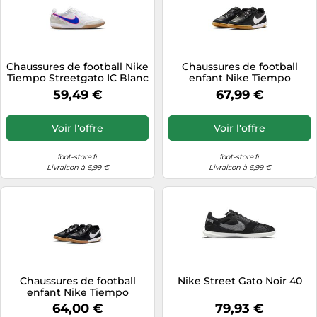
Chaussures de football Nike
Chaussures de football
Tiempo Streetgato IC Blanc
enfant Nike Tiempo
41 Male
Streetgato IC Noir 36,5 Male
59,49 €
67,99 €
Voir l'offre
Voir l'offre
foot-store.fr
foot-store.fr
Livraison à 6,99 €
Livraison à 6,99 €
Chaussures de football
Nike Street Gato Noir 40
enfant Nike Tiempo
Streetgato IC Noir 38,5 Male
64,00 €
79,93 €