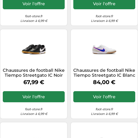
Voir l'offre
Voir l'offre
foot-store.fr
foot-store.fr
Livraison à 6,99 €
Livraison à 6,99 €
Chaussures de football Nike
Chaussures de football Nike
Tiempo Streetgato IC Noir
Tiempo Streetgato IC Blanc
42,5 Male
43 Male
67,99 €
84,00 €
Voir l'offre
Voir l'offre
foot-store.fr
foot-store.fr
Livraison à 6,99 €
Livraison à 6,99 €