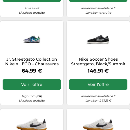
Amazon.fr
amazon-marketplace.fr
Livraison gratuite
Livraison gratuite
Jr. Streetgato Collection
Nike Soccer Shoes
Nike x LEGO - Chaussures
Streetgato, Black/Summit
pour grands enfants
White-Off Noir, DC8466-
64,99 €
146,91 €
010, 46 EU (12 US)
Voir l'offre
Voir l'offre
lego.com (FR)
amazon-marketplace.fr
Livraison gratuite
Livraison à 17,21 €