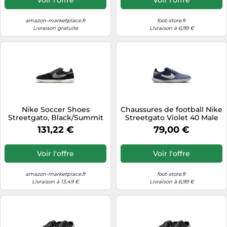
amazon-marketplace.fr
foot-store.fr
Livraison gratuite
Livraison à 6,99 €
Nike Soccer Shoes
Chaussures de football Nike
Streetgato, Black/Summit
Streetgato Violet 40 Male
White-Off Noir, DC8466-
131,22 €
79,00 €
010, 42 EU (8.5 US)
Voir l'offre
Voir l'offre
amazon-marketplace.fr
foot-store.fr
Livraison à 13,49 €
Livraison à 6,99 €