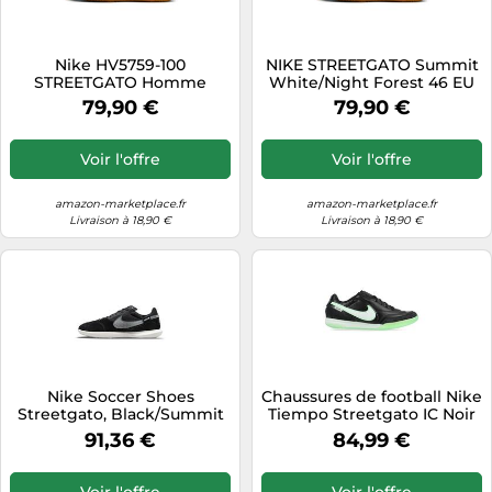
Nike HV5759-100
NIKE STREETGATO Summit
STREETGATO Homme
White/Night Forest 46 EU
Summit White/Night
79,90 €
79,90 €
Forest EU 44.5
Voir l'offre
Voir l'offre
amazon-marketplace.fr
amazon-marketplace.fr
Livraison à 18,90 €
Livraison à 18,90 €
Nike Soccer Shoes
Chaussures de football Nike
Streetgato, Black/Summit
Tiempo Streetgato IC Noir
White-Off Noir, DC8466-
39 Male
91,36 €
84,99 €
010, 43 EU (9.5 US)
Voir l'offre
Voir l'offre