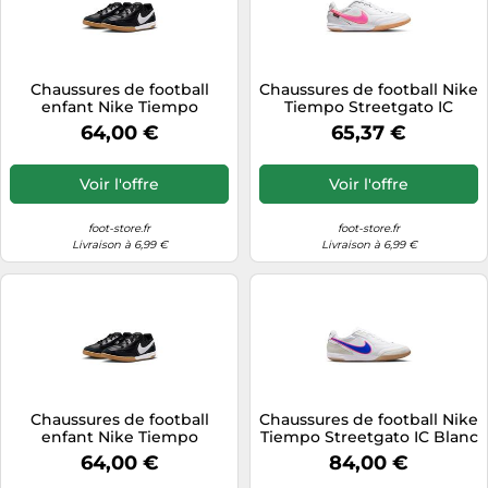
Chaussures de football
Chaussures de football Nike
enfant Nike Tiempo
Tiempo Streetgato IC
Streetgato IC Noir 36,5 Male
Multicolore 40,5 Male
64,00 €
65,37 €
Voir l'offre
Voir l'offre
foot-store.fr
foot-store.fr
Livraison à 6,99 €
Livraison à 6,99 €
Chaussures de football
Chaussures de football Nike
enfant Nike Tiempo
Tiempo Streetgato IC Blanc
Streetgato IC Noir 38 Male
42,5 Male
64,00 €
84,00 €