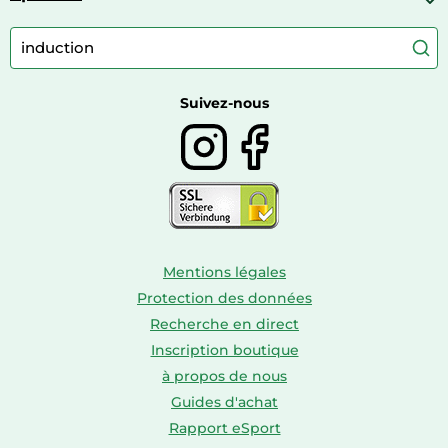
Appareils photo numériques compacts
Lits bébé
Articles de sport
Autour du café
Meubles à langer
Camping
Autour du thé
Caravaning
Autour du vin
Boissons
Suivez-nous
Mentions légales
Protection des données
Recherche en direct
Inscription boutique
à propos de nous
Guides d'achat
Rapport eSport