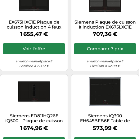
EX675HXC1E Plaque de
Siemens Plaque de cuisson
cuisson induction 4 feux
à induction EX675LXC1E
vitrocéramique Noir
1 655,47 €
707,36 €
Voir l'offre
Comparer 7 prix
amazon-marketplace.fr
amazon-marketplace.fr
Livraison à 193,61 €
Livraison à 42,00 €
Siemens ED811HQ26E
Siemens iQ300
iQ500 - Plaque de cuisson
EH645BFB6E Table de
intelligente à induction,
Cuisson Induction 60 cm
1 674,96 €
573,99 €
avec hotte aspirante, 80 cm
Noir, Cadre Posé
de large, sans cadre,