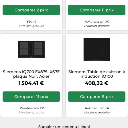
Comparer 2 prix
Comparer 11 prix
Ebay.fr
Rakuten.com FR
Livraison gratuite
Livraison gratuite
Siemens iQ700 EX875LX67E
Siemens Table de cuisson à
plaque Noir, Acier
induction iQ100
inoxydable Intégré 80 cm
EH631BEB6E 60 cm 4 foyers
1 504,41 €
408,32 €
Plaque avec zone à
7400W noir sans cadre
induction 4 zone(s) Hotte
intégrée
Comparer 11 prix
Comparer 9 prix
Rakuten.com FR
Rakuten.com FR
Livraison gratuite
Livraison gratuite
Signaler un contenu illégal