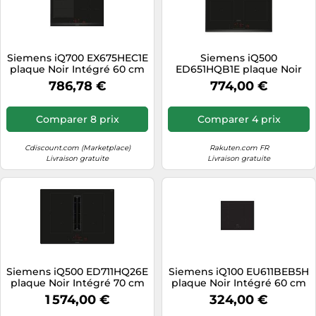
Siemens iQ700 EX675HEC1E
Siemens iQ500
plaque Noir Intégré 60 cm
ED651HQB1E plaque Noir
Plaque avec zone à
Intégré 60 cm Plaque avec
786,78 €
774,00 €
induction 4 zone(s)
zone à induction 4 zone(s)
Comparer 8 prix
Comparer 4 prix
Cdiscount.com (Marketplace)
Rakuten.com FR
Livraison gratuite
Livraison gratuite
Siemens iQ500 ED711HQ26E
Siemens iQ100 EU611BEB5H
plaque Noir Intégré 70 cm
plaque Noir Intégré 60 cm
Plaque avec zone à
Plaque avec zone à
1 574,00 €
324,00 €
induction 4 zone(s) Hotte
induction 4 zone(s)