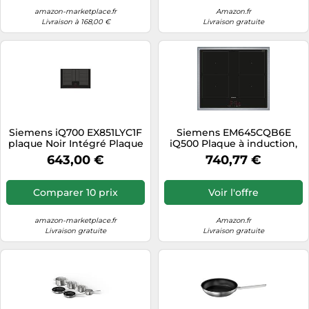
sûre
amazon-marketplace.fr
Amazon.fr
Livraison à 168,00 €
Livraison gratuite
Siemens iQ700 EX851LYC1F
Siemens EM645CQB6E
plaque Noir Intégré Plaque
iQ500 Plaque à induction,
avec zone à induction 4
60 cm, avec cadre, à
643,00 €
740,77 €
zone(s)
induction, avec cadre,
powerBoost,
powerInduction, cuisson
Comparer 10 prix
Voir l'offre
plus rapide, plus propre et
plus sûre
amazon-marketplace.fr
Amazon.fr
Livraison gratuite
Livraison gratuite