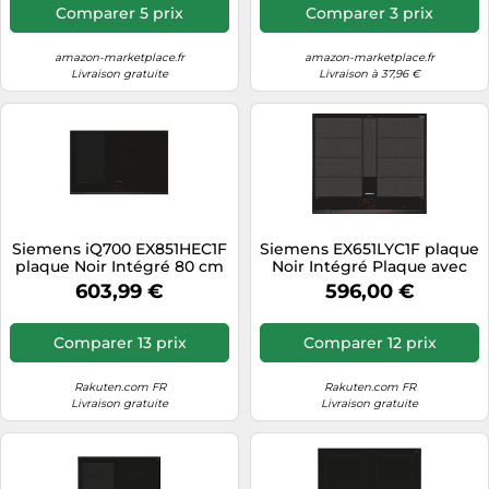
autosuffisante, touchSlider,
Comparer 5 prix
Comparer 3 prix
induction combinée pour
grande surface de cuisson,
amazon-marketplace.fr
amazon-marketplace.fr
Livraison gratuite
Livraison à 37,96 €
Siemens iQ700 EX851HEC1F
Siemens EX651LYC1F plaque
plaque Noir Intégré 80 cm
Noir Intégré Plaque avec
Plaque avec zone à
zone à induction 4 zone(s)
603,99 €
596,00 €
induction 4 zone(s)
Comparer 13 prix
Comparer 12 prix
Rakuten.com FR
Rakuten.com FR
Livraison gratuite
Livraison gratuite