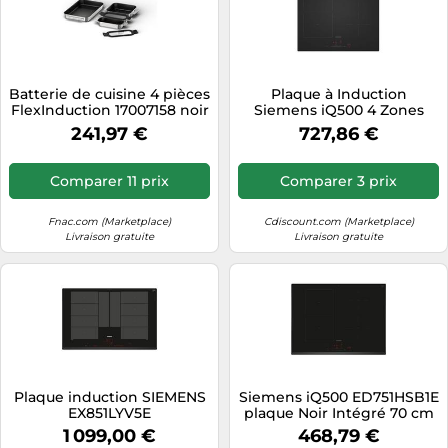
Batterie de cuisine 4 pièces
Plaque à Induction
FlexInduction 17007158 noir
Siemens iQ500 4 Zones
argent
6900W Noir - ED61AHSC1E
241,97 €
727,86 €
Comparer 11 prix
Comparer 3 prix
Fnac.com (Marketplace)
Cdiscount.com (Marketplace)
Livraison gratuite
Livraison gratuite
Plaque induction SIEMENS
Siemens iQ500 ED751HSB1E
EX851LYV5E
plaque Noir Intégré 70 cm
Plaque avec zone à
1 099,00 €
468,79 €
induction 4 zone(s)