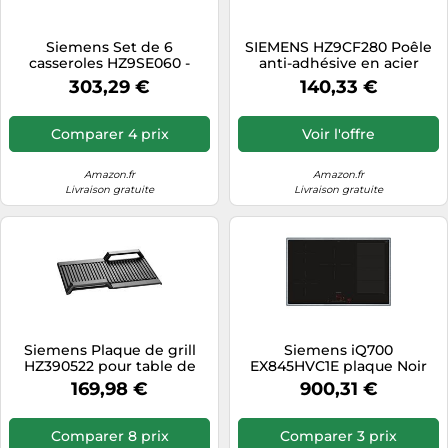
Siemens Set de 6
SIEMENS HZ9CF280 Poêle
casseroles HZ9SE060 -
anti-adhésive en acier
Qualité supérieure,
inoxydable pour plaques à
303,29 €
140,33 €
compatible induction
induction, électriques et à
gaz, répartition uniforme
de la chaleur, passe au four
Comparer 4 prix
Voir l'offre
jusqu'à 220 °C
Amazon.fr
Amazon.fr
Livraison gratuite
Livraison gratuite
Siemens Plaque de grill
Siemens iQ700
HZ390522 pour table de
EX845HVC1E plaque Noir
cuisson FlexInduction
Intégré 80 cm 5 zone(s)
169,98 €
900,31 €
Comparer 8 prix
Comparer 3 prix