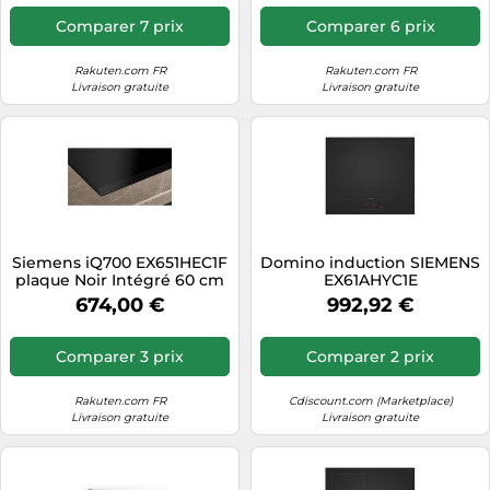
intégrée
Comparer 7 prix
Comparer 6 prix
Rakuten.com FR
Rakuten.com FR
Livraison gratuite
Livraison gratuite
Siemens iQ700 EX651HEC1F
Domino induction SIEMENS
plaque Noir Intégré 60 cm
EX61AHYC1E
Plaque avec zone à
674,00 €
992,92 €
induction 4 zone(s)
Comparer 3 prix
Comparer 2 prix
Rakuten.com FR
Cdiscount.com (Marketplace)
Livraison gratuite
Livraison gratuite