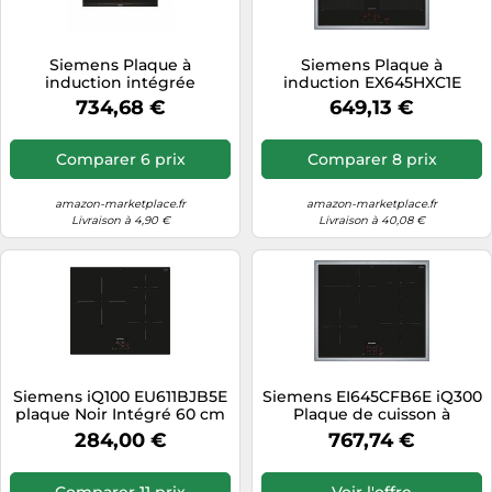
Siemens Plaque à
Siemens Plaque à
induction intégrée
induction EX645HXC1E
EH775LDC1E Noir 14,5 cm
iQ700 – 60 cm noire,
734,68 €
649,13 €
1400/2200 W
TouchSlider, capteur de
cuisson Pro
Comparer 6 prix
Comparer 8 prix
amazon-marketplace.fr
amazon-marketplace.fr
Livraison à 4,90 €
Livraison à 40,08 €
Siemens iQ100 EU611BJB5E
Siemens EI645CFB6E iQ300
plaque Noir Intégré 60 cm
Plaque de cuisson à
Plaque avec zone à
induction, 60 cm, avec
284,00 €
767,74 €
induction 3 zone(s)
contrôle de la cuisinière,
powerBoost,
powerInduction, cuisson
Comparer 11 prix
Voir l'offre