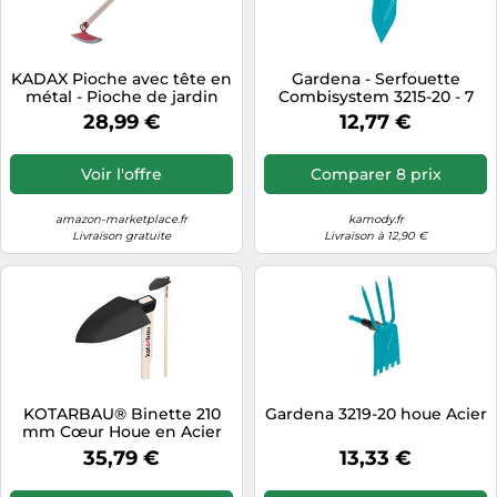
KADAX Pioche avec tête en
Gardena - Serfouette
métal - Pioche de jardin
Combisystem 3215-20 - 7
avec manche en bois -
cm - Acier inoxydable -
28,99 €
12,77 €
Pioche pour enlever les
Garantie 25 ans
mauvaises herbes -
Accessoire de jardin à
Voir l'offre
Comparer 8 prix
désherber (demi-circulaire,
largeur 18 cm, rouge)
amazon-marketplace.fr
kamody.fr
Livraison gratuite
Livraison à 12,90 €
KOTARBAU® Binette 210
Gardena 3219-20 houe Acier
mm Cœur Houe en Acier
Forgé avec Manche en Bois
35,79 €
13,33 €
120 cm Accessoire de
Jardin Outil de Jardinage