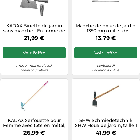
KADAX Binette de jardin
Manche de houe de jardin
sans manche - En forme de
L.1350 mm œillet de
trapèze - Sarcloir en acier -
manche 32/24 mm frêne
21,99 €
13,79 €
Pour désherber et hacher
Quantité:1
les mauvaises herbes - Noir
- 16 cm
Voir l'offre
Voir l'offre
amazon-marketplace.fr
contorion.fr
Livraison gratuite
Livraison à 8,95 €
KADAX Serfouette pour
SHW Schmiedetechnik
Femme avec tęte en métal,
SHW Houe de jardin, taille 1
Double pioche pour aérer,
avec manche en frêne 135
26,99 €
41,99 €
ameublir et désherber Le
cm Quantité:1