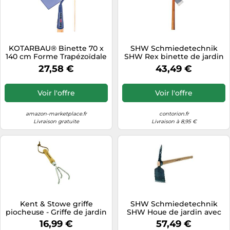
KOTARBAU® Binette 70 x
SHW Schmiedetechnik
140 cm Forme Trapézoïdale
SHW Rex binette de jardin
Houe avec Manche en Bois
avec manche Quantité:1
27,58 €
43,49 €
130 cm Accessoire de
Jardin Outil de Jardinage
Accessoires de Plantation
Voir l'offre
Voir l'offre
amazon-marketplace.fr
contorion.fr
Livraison gratuite
Livraison à 8,95 €
Kent & Stowe griffe
SHW Schmiedetechnik
piocheuse - Griffe de jardin
SHW Houe de jardin avec
3 dents en acier
manche en frêne 105 cm
16,99 €
57,49 €
inoxydable, griffe avec
Quantité:1