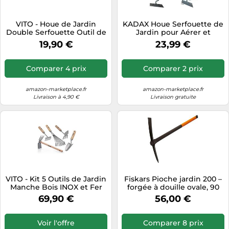
VITO - Houe de Jardin
KADAX Houe Serfouette de
Double Serfouette Outil de
Jardin pour Aérer et
Jardin Manche Bois INOX et
Désherber Le Sol pour
19,90 €
23,99 €
Fer forgé à la Main Haute
Jardin Feuille en Métal
qualité
Accessoire de Jardin
Herbeuse pour Enlever les
Comparer 4 prix
Comparer 2 prix
mauvaises herbes
Cultivateur (Largeur de
Travail 18cm, avec
amazon-marketplace.fr
amazon-marketplace.fr
Livraison à 4,90 €
Livraison gratuite
VITO - Kit 5 Outils de Jardin
Fiskars Pioche jardin 200 –
Manche Bois INOX et Fer
forgée à douille ovale, 90
forgés à la Main Haute
cm, tête acier carbone,
69,90 €
56,00 €
qualité
manche fibre de verre
Voir l'offre
Comparer 8 prix