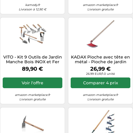
Cultivateur (Largeur de
Travail 14 cm, avec
kamody.fr
amazon-marketplace.fr
Livraison à 12,90 €
Livraison gratuite
VITO - Kit 9 Outils de Jardin
KADAX Pioche avec tête en
Manche Bois INOX et Fer
métal - Pioche de jardin
forgés Haute qualité Outils
avec manche en bois -
89,90 €
26,99 €
de Jardin
Pioche pour enlever les
26.99 EUR/1.0 unité
mauvaises herbes -
Accessoire de jardin à
Voir l'offre
Comparer 4 prix
désherber (demi-circulaire,
largeur 23 cm, rouge)
amazon-marketplace.fr
amazon-marketplace.fr
Livraison gratuite
Livraison gratuite