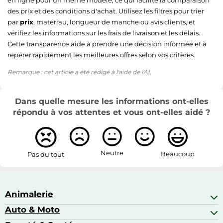
des prix et des conditions d'achat. Utilisez les filtres pour trier
par
prix
, matériau, longueur de manche ou avis clients, et
vérifiez les informations sur les frais de livraison et les délais.
Cette transparence aide à prendre une décision informée et à
repérer rapidement les meilleures offres selon vos critères.
Remarque : cet article a été rédigé à l'aide de l'AI.
Dans quelle mesure les informations ont-elles
répondu à vos attentes et vous ont-elles aidé ?
Neutre
Beaucoup
Pas du tout
Animalerie
Auto & Moto
Abris pour animaux sauvages
Aquariophilie