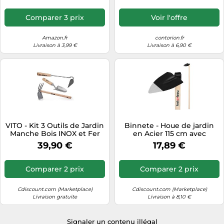
manche en frêne, longueur
: 28 cm
Comparer 3 prix
Voir l'offre
Amazon.fr
contorion.fr
Livraison à 3,99 €
Livraison à 6,90 €
VITO - Kit 3 Outils de Jardin
Binnete - Houe de jardin
Manche Bois INOX et Fer
en Acier 115 cm avec
forgés à la Main Haute
manche en Bois 138 mm x
39,90 €
17,89 €
qualité Outils de Jardin
110 mm - KOTARBAU®
Comparer 2 prix
Comparer 2 prix
Cdiscount.com (Marketplace)
Cdiscount.com (Marketplace)
Livraison gratuite
Livraison à 8,10 €
Signaler un contenu illégal