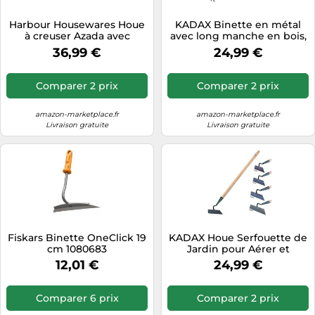
Tablettes tactiles
Harbour Housewares Houe
KADAX Binette en métal
à creuser Azada avec
avec long manche en bois,
Tondeuses cheveux & barbe
manche en bois - 110 cm -
double binette pour le
36,99 €
24,99 €
Houe de jardin pleine
jardin, pour ameublir, aérer
Téléphonie
grandeur, outils de
et désherber le sol, sarcler
Téléviseurs
jardinage pour le jardinage,
(long, rectangle - 3 dents,
Comparer 2 prix
Comparer 2 prix
creuser le sol, le
avec manche en bois)
Télévision & vidéo
désherbage,
l'aménagement
amazon-marketplace.fr
amazon-marketplace.fr
Électroménager
Livraison gratuite
Livraison gratuite
Fiskars Binette OneClick 19
KADAX Houe Serfouette de
cm 1080683
Jardin pour Aérer et
Désherber Le Sol pour
12,01 €
24,99 €
Jardin Feuille en Métal
Accessoire de Jardin
Herbeuse pour Enlever les
Comparer 6 prix
Comparer 2 prix
mauvaises herbes