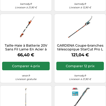
kamody.fr
kamody.fr
Livraison à 21,90 €
Livraison à 12,90 €
Taille-Haie à Batterie 20V
GARDENA Coupe-branches
Sans Fil Lame En Acier à
télescopique StarCut Pro L
Double Tranchant 45,7cm
– 175–400 cm, scie incluse
66,40 €
121,04 €
12082-20
Comparer 4 prix
Comparer 12 prix
vevor.fr
kamody.fr
Livraison gratuite
Livraison à 21,90 €