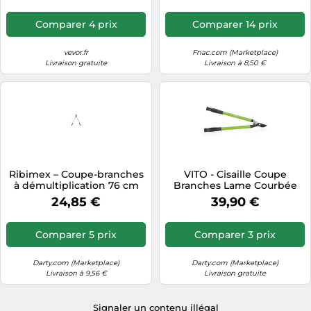
Antidérapante, Double
Réservoir de Carburant,
Comparer 4 prix
Comparer 14 prix
pour Coupe de Bois,
Élagage de Branches des
Arbres, Défrichement
vevor.fr
Fnac.com (Marketplace)
Livraison gratuite
Livraison à 8,50 €
Ribimex – Coupe-branches
VITO - Cisaille Coupe
à démultiplication 76 cm
Branches Lame Courbée
Acier forgé Ebrancheur 2
24,85 €
39,90 €
Mains Bras Télescopiques
Longueurs 62-94 cm
Jardinage
Comparer 5 prix
Comparer 3 prix
Darty.com (Marketplace)
Darty.com (Marketplace)
Livraison à 9,56 €
Livraison gratuite
Signaler un contenu illégal