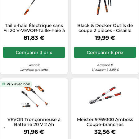
Taille-haie Électrique sans
Black & Decker Outils de
Fil 20 V-VEVOR-Taille-haie à
coupe 2 pièces - Cisaille
Batterie pour Branches
53,3 cm & Sécateur 20,3 cm
81,83 €
19,99 €
Hautes, Perche
- Noir/Orange
Télescopique 187,5-238,5 cm
Comparer 3 prix
Comparer 6 prix
vevor.fr
Amazon.fr
Livraison gratuite
Livraison à 3,99 €
Prix avec bon
VEVOR Tronçonneuse à
Meister 9769300 Amboss
Batterie 20 V 2 Ah
Coupe-branches
Élagueuse à Perche Sans Fil
télescopique
91,96 €
32,56 €
2 en 1 Télescopique 2,43 m