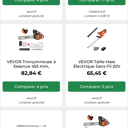
vevor.fr
Cotebrico.fr
Livraison gratuite
Livraison à 5,90 €
VEVOR Tronçonneuse à
VEVOR Taille-Haie
Essence 455 mm,
Électrique Sans Fil 20V
Tronçonneuse Thermique
Batterie 2A Avec Lame à
82,84 €
65,45 €
52 cc, 1,8 kW, avec Poignée
Double Action 51cm
Antidérapante, Double
Réservoir de Carburant,
Comparer 4 prix
Comparer 2 prix
pour Coupe de Bois,
Élagage de Branches des
Arbres, Défrichement
vevor.fr
vevor.fr
Livraison gratuite
Livraison gratuite