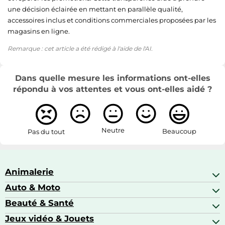
une décision éclairée en mettant en parallèle qualité,
accessoires inclus et conditions commerciales proposées par les
magasins en ligne.
Remarque : cet article a été rédigé à l'aide de l'AI.
Dans quelle mesure les informations ont-elles
répondu à vos attentes et vous ont-elles aidé ?
Neutre
Beaucoup
Pas du tout
Animalerie
Auto & Moto
Abris pour animaux sauvages
Aquariophilie
Beauté & Santé
Accessoires auto
Colliers GPS
Attelage & portage
Jeux vidéo & Jouets
Alimentation bébé