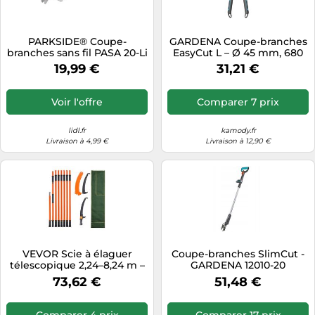
PARKSIDE® Coupe-
GARDENA Coupe-branches
branches sans fil PASA 20-Li
EasyCut L – Ø 45 mm, 680
D3, 20 V
mm, PowerCoat, Garantie
19,99 €
31,21 €
25 ans
Voir l'offre
Comparer 7 prix
lidl.fr
kamody.fr
Livraison à 4,99 €
Livraison à 12,90 €
VEVOR Scie à élaguer
Coupe-branches SlimCut -
télescopique 2,24–8,24 m –
GARDENA 12010-20
lame en acier, 8 poteaux en
73,62 €
51,48 €
fibre de verre
Comparer 4 prix
Comparer 17 prix