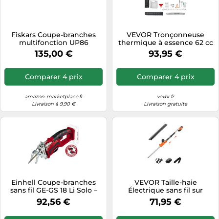
Fiskars Coupe-branches
VEVOR Tronçonneuse
multifonction UP86
thermique à essence 62 cc
télescopique 2,4–4,0 m
2,7 kW 508 mm pour coupe
135,00 €
93,95 €
de bois
Comparer 4 prix
Comparer 4 prix
amazon-marketplace.fr
vevor.fr
Livraison à 9,90 €
Livraison gratuite
Einhell Coupe-branches
VEVOR Taille-haie
sans fil GE-GS 18 Li Solo –
Électrique sans fil sur
Power X-Change 18V, lame
Perche Extensible 1,9-2,4 m
92,56 €
71,95 €
150mm, sans batterie
20 V Batterie 2 A, avec
Lame 510 mm, 5 Angles