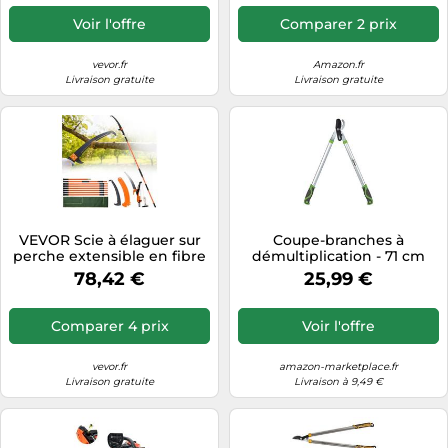
Épaisseur de Coupe 13 cm
Élagueur Électrique avec
Voir l'offre
Comparer 2 prix
Batterie et Couvercle Lame
pour Couper Branches
Arbres
vevor.fr
Amazon.fr
Livraison gratuite
Livraison gratuite
VEVOR Scie à élaguer sur
Coupe-branches à
perche extensible en fibre
démultiplication - 71 cm
de verre 2,24-8,24 m
78,42 €
25,99 €
Ciseaux
Comparer 4 prix
Voir l'offre
vevor.fr
amazon-marketplace.fr
Livraison gratuite
Livraison à 9,49 €