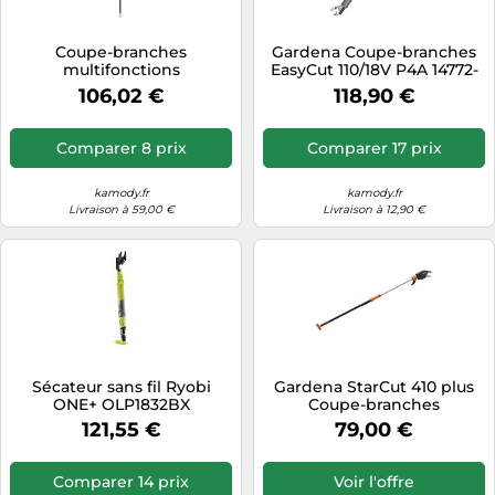
Coupe-branches
Gardena Coupe-branches
multifonctions
EasyCut 110/18V P4A 14772-
télescopique UPX86
55
106,02 €
118,90 €
Comparer 8 prix
Comparer 17 prix
kamody.fr
kamody.fr
Livraison à 59,00 €
Livraison à 12,90 €
Sécateur sans fil Ryobi
Gardena StarCut 410 plus
ONE+ OLP1832BX
Coupe-branches
télescopique, 230-410 cm
121,55 €
79,00 €
12001-20
Comparer 14 prix
Voir l'offre