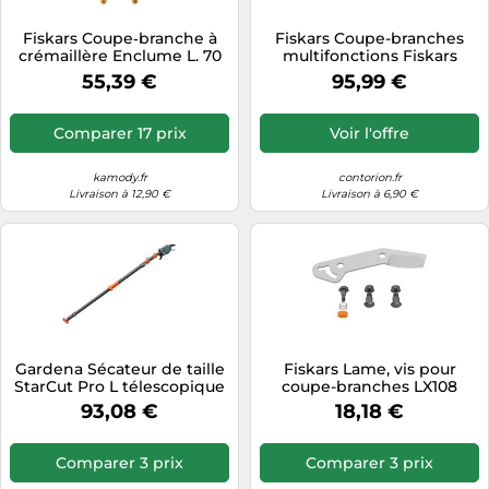
Tablettes tactiles
Fiskars Coupe‑branche à
Fiskars Coupe-branches
crémaillère Enclume L. 70
multifonctions Fiskars
Tondeuses cheveux & barbe
cm capacité de coupe 50
longueur 158 cm Quantité:1
55,39 €
95,99 €
mm
Téléphonie
Téléviseurs
Comparer 17 prix
Voir l'offre
Télévision & vidéo
kamody.fr
contorion.fr
Électroménager
Livraison à 12,90 €
Livraison à 6,90 €
Gardena Sécateur de taille
Fiskars Lame, vis pour
StarCut Pro L télescopique
coupe-branches LX108
12081-20
1080138
93,08 €
18,18 €
Comparer 3 prix
Comparer 3 prix