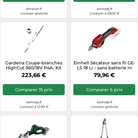
Amazon.fr
kamody.fr
Livraison gratuite
Livraison à 59,00 €
Gardena Coupe-branches
Einhell Sécateur sans fil GE-
HighCut 360/18V P4A- Kit
LS 18 Li – sans batterie ni
prêt à l'emploi 14776-20
chargeur – 3408300
223,66 €
79,96 €
Comparer 15 prix
Comparer 6 prix
kamody.fr
kamody.fr
Livraison à 12,90 €
Livraison gratuite