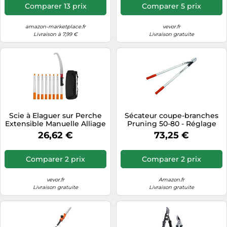
Réglables 30°-150°, pour
Comparer 13 prix
Comparer 5 prix
Entretien des Branches
Hautes, Taillage Arbres de
Jardin
amazon-marketplace.fr
vevor.fr
Livraison à 7,99 €
Livraison gratuite
Scie à Elaguer sur Perche
Sécateur coupe-branches
Extensible Manuelle Alliage
Pruning 50-80 - Réglage
d'Aluminium 1,4-3 m
manuel - Poignées
26,62 €
73,25 €
ergonomiques - Coupe à
l'enclume - Avec système
de réduction - En
Comparer 2 prix
Comparer 2 prix
aluminium forgé - Idéal
pour la taille à sec - Altuna
vevor.fr
Amazon.fr
Livraison gratuite
Livraison gratuite