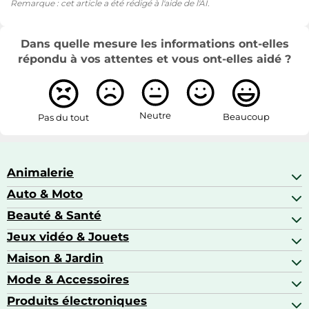
Remarque : cet article a été rédigé à l'aide de l'AI.
Dans quelle mesure les informations ont-elles
répondu à vos attentes et vous ont-elles aidé ?
Neutre
Beaucoup
Pas du tout
Animalerie
Auto & Moto
Abris pour animaux sauvages
Aquariophilie
Beauté & Santé
Accessoires auto
Colliers GPS
Attelage & portage
Jeux vidéo & Jouets
Alimentation bébé
Matériel orthopédique pour animaux
Autoradios
Amour & contraception
Maison & Jardin
Accessoires de gaming
Casques moto
Appareils de coiffure
Consoles de jeux
Mode & Accessoires
Ameublement
Brosses à dents électriques
Drones
Articles de cuisine & d'entretien ménager
Produits électroniques
Accessoires de mode