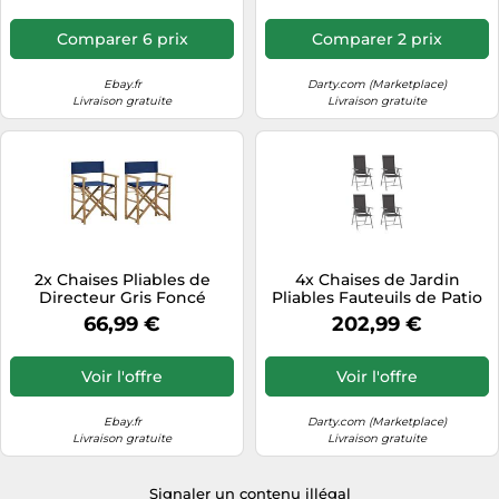
Comparer 6 prix
Comparer 2 prix
Ebay.fr
Darty.com (Marketplace)
Livraison gratuite
Livraison gratuite
2x Chaises Pliables de
4x Chaises de Jardin
Directeur Gris Foncé
Pliables Fauteuils de Patio
Bambou et Tissu Fauteuils
Chaises de Salle à Manger
66,99 €
202,99 €
vidaXL
d'Extérieur Fauteuils de
Terrasse Textilène Noir
Voir l'offre
Voir l'offre
Ebay.fr
Darty.com (Marketplace)
Livraison gratuite
Livraison gratuite
Signaler un contenu illégal