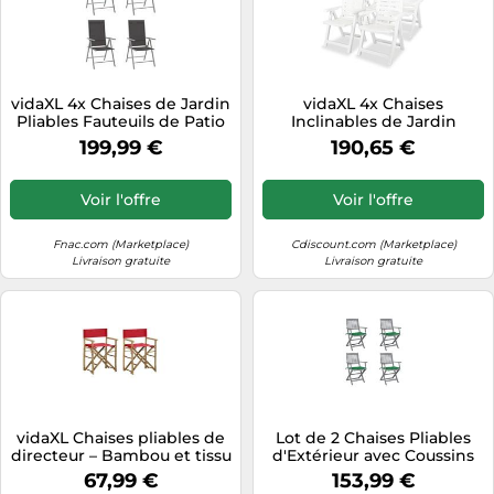
vidaXL 4x Chaises de Jardin
vidaXL 4x Chaises
Pliables Fauteuils de Patio
Inclinables de Jardin
Chaises de Salle à Manger
Fauteuils de Patio Chaises
199,99 €
190,65 €
d'Extérieur Fauteuils de
d'Exterieur Sièges de
Terrasse Textilène Noir Noir
Terrasse Fauteuils Pliables
G
275067
Voir l'offre
Voir l'offre
Fnac.com (Marketplace)
Cdiscount.com (Marketplace)
Livraison gratuite
Livraison gratuite
vidaXL Chaises pliables de
Lot de 2 Chaises Pliables
directeur – Bambou et tissu
d'Extérieur avec Coussins
– Lot de 2 Rouge
Siège Bois d'Acacia vidaXL
67,99 €
153,99 €