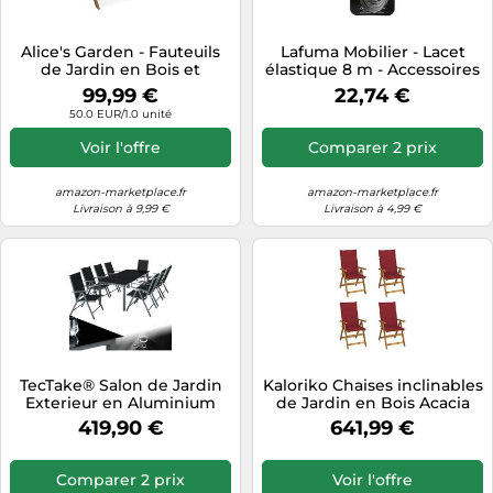
Alice's Garden - Fauteuils
Lafuma Mobilier - Lacet
de Jardin en Bois et
élastique 8 m - Accessoires
textilène - Almeria Blanc - 2
mobilier de camping - 8 m
99,99 €
22,74 €
fauteuils pliants en Bois
- orage
50.0 EUR/1.0 unité
d'Eucalyptus huilé et
textilène
Voir l'offre
Comparer 2 prix
amazon-marketplace.fr
amazon-marketplace.fr
Livraison à 9,99 €
Livraison à 4,99 €
TecTake® Salon de Jardin
Kaloriko Chaises inclinables
Exterieur en Aluminium
de Jardin en Bois Acacia
Table de Jardin, 8 Fauteuil
Massif avec Coussins Rouge
419,90 €
641,99 €
Jardin Inclinables Pliables, 1
Bordeaux Lot de 4 fauteuils
Table de Jardin, Facile
Pliables et réglables 5
d'entretien, Mobilier de
Positions pour terrasse,
Comparer 2 prix
Voir l'offre
Jardin pour Amenagement
Balcon, Patio et détente