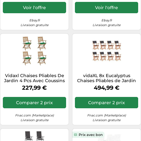
Voir l'offre
Voir l'offre
Ebay.fr
Ebay.fr
Livraison gratuite
Livraison gratuite
Vidaxl Chaises Pliables De
vidaXL 8x Eucalyptus
Jardin 4 Pcs Avec Coussins
Chaises Pliables de Jardin
Bois D'acacia
Sièges d'Extérieur Chaises
227,99 €
494,99 €
de Terrasse Fauteuils de
Patio Chaises d'Extérieur
Noir Textilène Noir
Comparer 2 prix
Comparer 2 prix
Fnac.com (Marketplace)
Fnac.com (Marketplace)
Livraison gratuite
Livraison gratuite
Prix avec bon