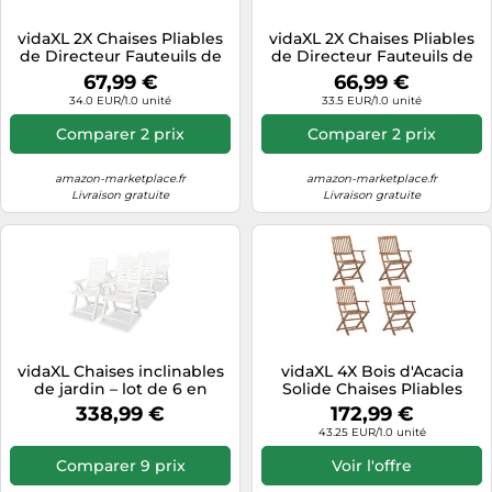
Tablettes tactiles
vidaXL 2X Chaises Pliables
vidaXL 2X Chaises Pliables
de Directeur Fauteuils de
de Directeur Fauteuils de
Tondeuses cheveux & barbe
Jardin Chaises de Metteur
Jardin Chaises de Metteur
67,99 €
66,99 €
en Scène d'Extérieur
en Scène d'Extérieur
Téléphonie
34.0 EUR/1.0 unité
33.5 EUR/1.0 unité
Fauteuils de Véranda
Fauteuils de Véranda Bleu
Téléviseurs
Rouge Bambou et Tissu
Bambou et Tissu
Comparer 2 prix
Comparer 2 prix
Télévision & vidéo
amazon-marketplace.fr
amazon-marketplace.fr
Électroménager
Livraison gratuite
Livraison gratuite
vidaXL Chaises inclinables
vidaXL 4X Bois d'Acacia
de jardin – lot de 6 en
Solide Chaises Pliables
plastique blanc
d'Extérieur Fauteuils de
338,99 €
172,99 €
Salle à Manger de Jardin
43.25 EUR/1.0 unité
Chaises de Patio Meubles
de Terrasse
Comparer 9 prix
Voir l'offre