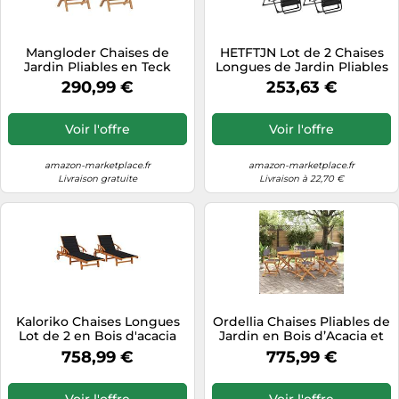
Mangloder Chaises de
HETFTJN Lot de 2 Chaises
Jardin Pliables en Teck
Longues de Jardin Pliables
Massif avec Coussins Bleu
en Textilène Noir, Fauteuils
290,99 €
253,63 €
Clair Lot de 2, fauteuils
Inclinables de Terrasse avec
Confortables avec
Pare-Soleil et Appui-Tête
accoudoirs pour terrasse,
Rembourré, pour Balcon et
Voir l'offre
Voir l'offre
Balcon, Patio, Piscine,
Cour
détente et Repas en
extérieur
amazon-marketplace.fr
amazon-marketplace.fr
Livraison gratuite
Livraison à 22,70 €
Kaloriko Chaises Longues
Ordellia Chaises Pliables de
Lot de 2 en Bois d'acacia
Jardin en Bois d’Acacia et
Massif avec Coussins Noirs,
Tissu Gris foncé, Lot de 6
758,99 €
775,99 €
transats inclinables Pliables
fauteuils avec accoudoirs,
avec roulettes, fauteuils
53 x 47 x 90 cm, pour
Relax Confortables pour
terrasse Balcon Jardin
Voir l'offre
Voir l'offre