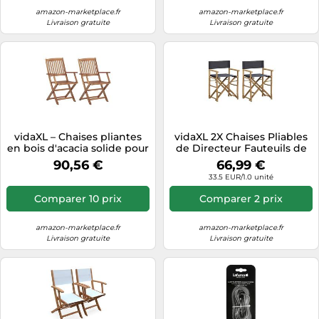
amazon-marketplace.fr
amazon-marketplace.fr
Livraison gratuite
Livraison gratuite
vidaXL – Chaises pliantes
vidaXL 2X Chaises Pliables
en bois d'acacia solide pour
de Directeur Fauteuils de
jardin et terrasse – 2x
Jardin Chaises de Metteur
90,56 €
66,99 €
en Scène d'Extérieur
33.5 EUR/1.0 unité
Fauteuils de Véranda Gris
Foncé Bambou et Tissu
Comparer 10 prix
Comparer 2 prix
amazon-marketplace.fr
amazon-marketplace.fr
Livraison gratuite
Livraison gratuite