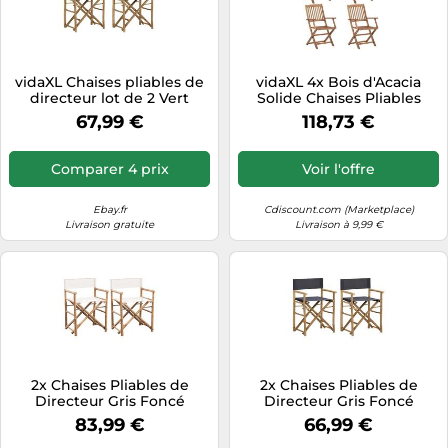
vidaXL Chaises pliables de
vidaXL 4x Bois d'Acacia
directeur lot de 2 Vert
Solide Chaises Pliables
bambou, tissu
d'Extérieur Fauteuils de
67,99 €
118,73 €
Salle à Manger de Jardin
Chaises de Patio Meubles
313602
Comparer 4 prix
Voir l'offre
Ebay.fr
Cdiscount.com (Marketplace)
Livraison gratuite
Livraison à 9,99 €
2x Chaises Pliables de
2x Chaises Pliables de
Directeur Gris Foncé
Directeur Gris Foncé
Bambou et Tissu Fauteuils
Bambou et Tissu Fauteuils
83,99 €
66,99 €
vidaXL
vidaXL