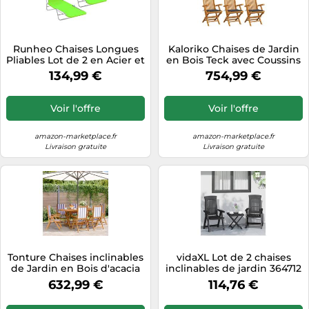
Runheo Chaises Longues
Kaloriko Chaises de Jardin
Pliables Lot de 2 en Acier et
en Bois Teck avec Coussins
Tissu Oxford Vert avec
Anthracite Lot de 6 Pliables
134,99 €
754,99 €
Dossier réglable fauteuils
empilables fauteuils légers
Relax pour Jardin terrasse
avec accoudoirs pour
Balcon Piscine Plage
extérieur terrasse Balcon
Voir l'offre
Voir l'offre
extérieur Camping détente
Patio Piscine détente
Confort
Repas
amazon-marketplace.fr
amazon-marketplace.fr
Livraison gratuite
Livraison gratuite
Tonture Chaises inclinables
vidaXL Lot de 2 chaises
de Jardin en Bois d'acacia
inclinables de jardin 364712
Massif et Tissu Bleu Blanc,
– avec dossier réglable,
632,99 €
114,76 €
Lot de 6 fauteuils Pliables
pliables, anthracite PP
avec accoudoirs, Dossier