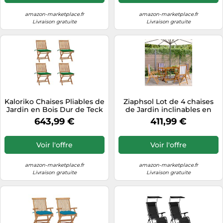
Balcon Terrasse
Confortable
amazon-marketplace.fr
amazon-marketplace.fr
Livraison gratuite
Livraison gratuite
Kaloriko Chaises Pliables de
Ziaphsol Lot de 4 chaises
Jardin en Bois Dur de Teck
de Jardin inclinables en
avec Coussins Verts Lot de
Bois Massif et Tissu
643,99 €
411,99 €
4 fauteuils Confortables
Polyester, fauteuils Pliables
Pliables pour terrasse
et empilables pour terrasse,
Balcon et Patio extérieur
Balcon, Patio, Piscine ou
Voir l'offre
Voir l'offre
Camping, Confort
Ergonomique
amazon-marketplace.fr
amazon-marketplace.fr
Livraison gratuite
Livraison gratuite