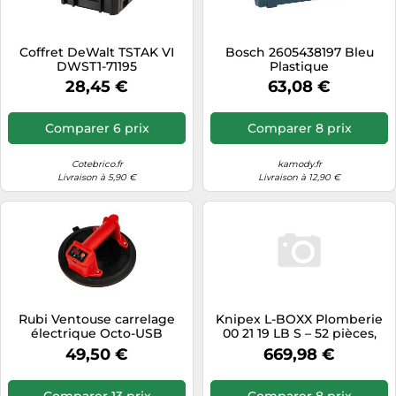
Coffret DeWalt TSTAK VI
Bosch ‎2605438197 Bleu
DWST1-71195
Plastique
28,45 €
63,08 €
Comparer 6 prix
Comparer 8 prix
Cotebrico.fr
kamody.fr
Livraison à 5,90 €
Livraison à 12,90 €
Rubi Ventouse carrelage
Knipex L-BOXX Plomberie
électrique Octo-USB
00 21 19 LB S – 52 pièces,
Energy — Batterie
357 mm
49,50 €
669,98 €
rechargeable, écran, 140 kg,
IP30
Comparer 13 prix
Comparer 8 prix