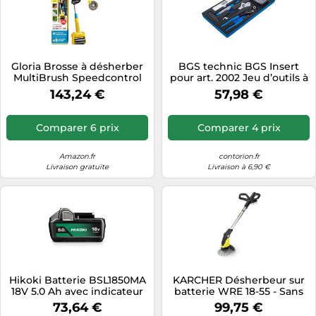
Gloria Brosse à désherber
BGS technic BGS Insert
MultiBrush Speedcontrol
pour art. 2002 Jeu d’outils à
Plus Batterie 18V Li-Ion
main et d’embouts 37
143,24 €
57,98 €
pièces Quantité:1
Comparer 6 prix
Comparer 4 prix
Amazon.fr
contorion.fr
Livraison gratuite
Livraison à 6,90 €
Hikoki Batterie BSL1850MA
KARCHER Désherbeur sur
18V 5.0 Ah avec indicateur
batterie WRE 18-55 - Sans
de charge
batterie amovible
73,64 €
99,75 €