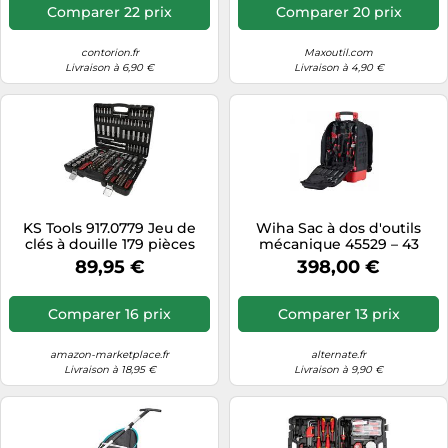
Comparer 22 prix
Comparer 20 prix
contorion.fr
Maxoutil.com
Livraison à 6,90 €
Livraison à 4,90 €
KS Tools 917.0779 Jeu de
Wiha Sac à dos d'outils
clés à douille 179 pièces
mécanique 45529 – 43
917.0779
pièces
89,95 €
398,00 €
Comparer 16 prix
Comparer 13 prix
amazon-marketplace.fr
alternate.fr
Livraison à 18,95 €
Livraison à 9,90 €