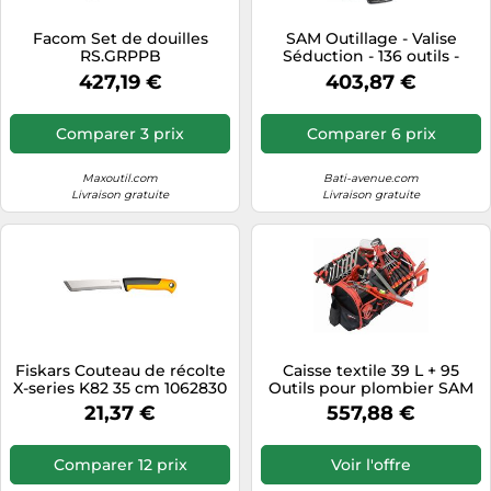
Tablettes tactiles
Facom Set de douilles
SAM Outillage - Valise
RS.GRPPB
Séduction - 136 outils -
Tondeuses cheveux & barbe
CP136NZ
427,19 €
403,87 €
Téléphonie
Téléviseurs
Comparer 3 prix
Comparer 6 prix
Télévision & vidéo
Maxoutil.com
Bati-avenue.com
Électroménager
Livraison gratuite
Livraison gratuite
Fiskars Couteau de récolte
Caisse textile 39 L + 95
X-series K82 35 cm 1062830
Outils pour plombier SAM
OUTILLAGE - CP-PL1
21,37 €
557,88 €
Comparer 12 prix
Voir l'offre