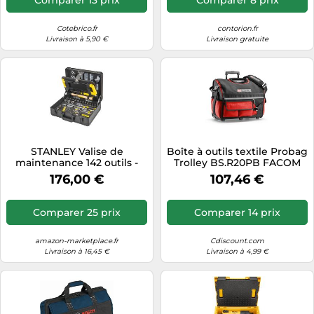
Cotebrico.fr
contorion.fr
Livraison à 5,90 €
Livraison gratuite
STANLEY Valise de
Boîte à outils textile Probag
maintenance 142 outils -
Trolley BS.R20PB FACOM
STMT98109-1
176,00 €
107,46 €
Comparer 25 prix
Comparer 14 prix
amazon-marketplace.fr
Cdiscount.com
Livraison à 16,45 €
Livraison à 4,99 €