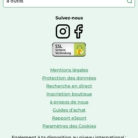
Autour du thé
Caravaning
Autour du vin
Boissons
Suivez-nous
Mentions légales
Protection des données
Recherche en direct
Inscription boutique
à propos de nous
Guides d'achat
Rapport eSport
Paramètres des Cookies
Egalement à ta disposition au niveau international :