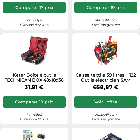
Comparer 17 prix
Comparer 19 prix
kamody.fr
Maxoutil.com
Livraison à 12,90 €
Livraison gratuite
Keter Boîte à outils
Caisse textile 39 litres + 122
TECHNICAN BOX 48x18x38
Outils électricien SAM
cm noir/rouge 17198036
OUTILLAGE - CP-ELEC1
31,91 €
658,87 €
Comparer 19 prix
Voir l'offre
kamody.fr
Maxoutil.com
Livraison à 12,90 €
Livraison gratuite