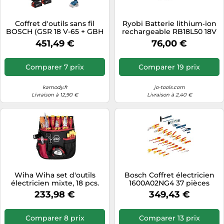
Coffret d'outils sans fil
Ryobi Batterie lithium‑ion
BOSCH (GSR 18 V-65 + GBH
rechargeable RB18L50 18V
18 V-22 + GWS 18 V-8, 2 x
5,0 Ah ONE+
451,49 €
76,00 €
GBA 18 V 4,0 Ah, GAL 18 V-4,
M-BAG, boîte) 0615A50094
Comparer 7 prix
Comparer 19 prix
kamody.fr
jo-tools.com
Livraison à 12,90 €
Livraison à 2,40 €
Wiha Wiha set d'outils
Bosch Coffret électricien
électricien mixte, 18 pcs.
1600A02NG4 37 pièces
incl. pochette de ceinture
233,98 €
349,43 €
Quantité:1
Comparer 8 prix
Comparer 13 prix