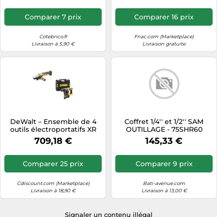
Comparer 7 prix
Comparer 16 prix
Cotebrico.fr
Fnac.com (Marketplace)
Livraison à 5,90 €
Livraison gratuite
DeWalt – Ensemble de 4
Coffret 1/4'' et 1/2'' SAM
outils électroportatifs XR
OUTILLAGE - 75SHR60
18V – 3x5Ah
709,18 €
145,33 €
Comparer 25 prix
Comparer 9 prix
Cdiscount.com (Marketplace)
Bati-avenue.com
Livraison à 18,90 €
Livraison à 13,00 €
Signaler un contenu illégal