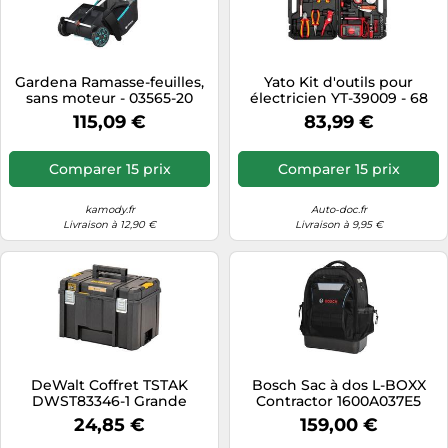
Gardena Ramasse-feuilles,
Yato Kit d'outils pour
sans moteur - 03565-20
électricien YT-39009 - 68
pièces, noir
115,09 €
83,99 €
Comparer 15 prix
Comparer 15 prix
kamody.fr
Auto-doc.fr
Livraison à 12,90 €
Livraison à 9,95 €
DeWalt Coffret TSTAK
Bosch Sac à dos L-BOXX
DWST83346-1 Grande
Contractor 1600A037E5
contenance IP54 Tag Tool
24,85 €
159,00 €
Connect 30 kg Noir/Jaune