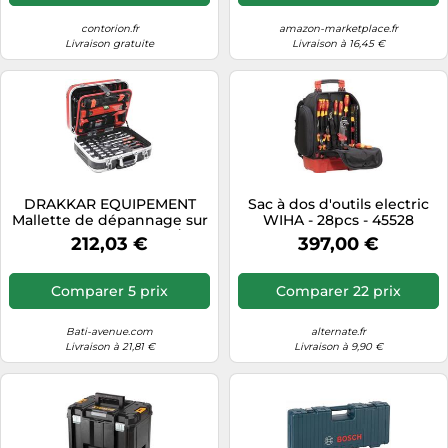
contorion.fr
amazon-marketplace.fr
Livraison gratuite
Livraison à 16,45 €
DRAKKAR EQUIPEMENT
Sac à dos d'outils electric
Mallette de dépannage sur
WIHA - 28pcs - 45528
roues 15157 133 outils 1/4' -
212,03 €
397,00 €
1/2'
Comparer 5 prix
Comparer 22 prix
Bati-avenue.com
alternate.fr
Livraison à 21,81 €
Livraison à 9,90 €