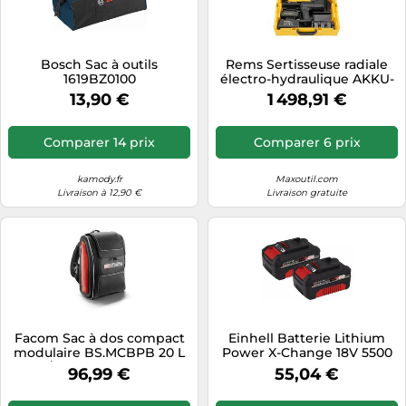
Bosch Sac à outils
Rems Sertisseuse radiale
1619BZ0100
électro-hydraulique AKKU-
press E 22V ACC, 32 kN, 1
13,90 €
1 498,91 €
batterie, L-Boxx
Comparer 14 prix
Comparer 6 prix
kamody.fr
Maxoutil.com
Livraison à 12,90 €
Livraison gratuite
Facom Sac à dos compact
Einhell Batterie Lithium
modulaire BS.MCBPB 20 L
Power X-Change 18V 5500
noir/rouge 30x18x48 cm
mAh – Pack de 2
96,99 €
55,04 €