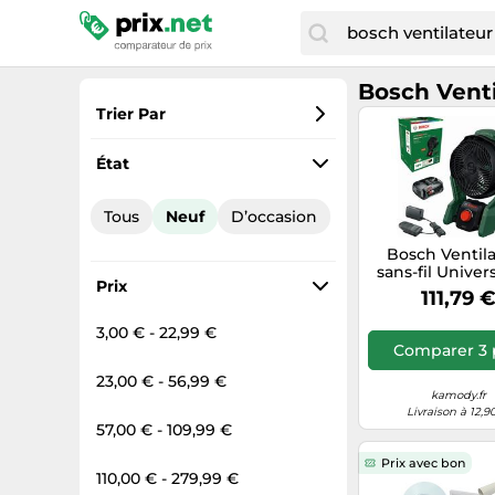
Bosch Vent
Trier Par
Préférés
État
Prix croissant
Tous
Neuf
D’occasion
Prix total
Bosch Ventil
Prix décroissant
sans-fil Univer
Prix
18V-1000 – 1x2
111,79 
(06039E100
3,00 € - 22,99 €
Comparer 3 
23,00 € - 56,99 €
kamody.fr
Livraison à 12,9
57,00 € - 109,99 €
Prix avec bon
110,00 € - 279,99 €