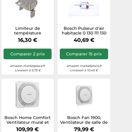
Limiteur de
Bosch Pulseur d'air
température
habitacle 0 130 111 130
compatible avec
16,30 €
40,69 €
Bosch 10004817 110 °C
pour moteur de
ventilateur, four et
Comparer 2 prix
Comparer 15 prix
cuisine
amazon-marketplace.fr
amazon-marketplace.fr
Livraison à 5,75 €
Livraison à 10,45 €
Bosch Home Comfort
Bosch Fan 1900,
Ventilateur mural et
Ventilateur de salle de
de plafond FAN 1900
bain silencieux &
109,99 €
79,99 €
W125 DH 120 mm
puissant, 100mm