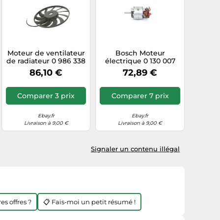
Moteur de ventilateur
Bosch Moteur
de radiateur 0 986 338
électrique 0 130 007
106 BOSCH pour AUDI
027 pour pulseur d'air
86,10 €
72,89 €
A6 C6 Avant
d'habitacle
Comparer 3 prix
Comparer 7 prix
Ebay.fr
Ebay.fr
Livraison à 9,00 €
Livraison à 9,00 €
Signaler un contenu illégal
es offres ?
📋 Fais-moi un petit résumé !