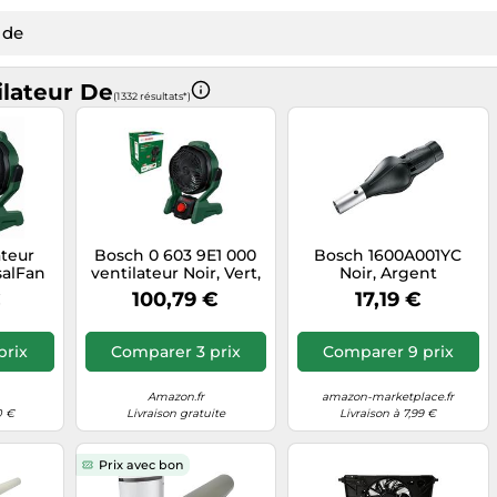
ilateur De
(1 332 résultats*)
ateur
Bosch 0 603 9E1 000
Bosch 1600A001YC
salFan
ventilateur Noir, Vert,
Noir, Argent
,0 Ah
Rouge
€
100,79 €
17,19 €
1)
prix
Comparer 3 prix
Comparer 9 prix
Amazon.fr
amazon-marketplace.fr
0 €
Livraison gratuite
Livraison à 7,99 €
Prix avec bon