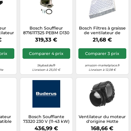
eur
Bosch Souffleur
Bosch Filtres à graisse
ilateur
8716117325 PEBM D130
de ventilateur de
r)
AC230 50 056W PWM
hotte aspirante (lot de
€
319,33 €
21,68 €
9
HB M
6)
prix
Comparer 4 prix
Comparer 3 prix
Skybad.de/fr
amazon-marketplace.fr
ite
Livraison à 25,00 €
Livraison à 12,08 €
lateur
Bosch Soufflante
Ventilateur du moteur
tible
73320 230 V (11-43 kW)
d'origine Hotte
647542
11022541, 00790070
436,99 €
168,66 €
inge
BOSCH