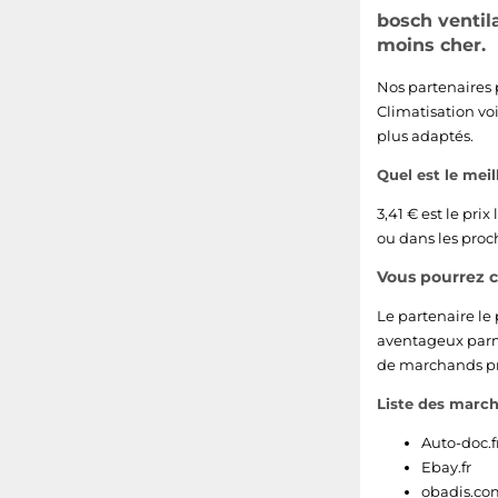
bosch ventil
moins cher.
Nos partenaires 
Climatisation vo
plus adaptés.
Quel est le meil
3,41 € est le pri
ou dans les proch
Vous pourrez 
Le partenaire le
aventageux parmi
de marchands pré
Liste des march
Auto-doc.f
Ebay.fr
obadis.com