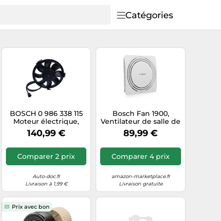
Catégories
BOSCH 0 986 338 115
Bosch Fan 1900,
Moteur électrique,
Ventilateur de salle de
ventilateur pour
bain silencieux &
140,99 €
89,99 €
radiateurs
puissant, 125mm
Comparer 2 prix
Comparer 4 prix
Auto-doc.fr
amazon-marketplace.fr
Livraison à 1,99 €
Livraison gratuite
Prix avec bon