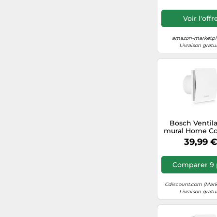
Hotte aspirante
Voir l'offr
Nilfisk
amazon-marketpla
Livraison gratu
Ecovacs
Bosch Ventil
mural Home C
Fan 1500 W100 
39,99 
95 m³/h 10
Comparer 9 
Cdiscount.com (Mark
Livraison gratu