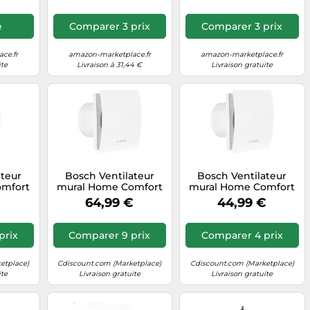
e
Comparer 3 prix
Comparer 3 prix
ce.fr
amazon-marketplace.fr
amazon-marketplace.fr
ite
Livraison à 31,44 €
Livraison gratuite
ateur
Bosch Ventilateur
Bosch Ventilateur
omfort
mural Home Comfort
mural Home Comfort
– 230 V
Fan 1500DH W125 230
Fan 1500 W125 230 V
€
64,99 €
44,99 €
0 mm
V 182 m³/h 125 mm
182 m³/h 125 mm
prix
Comparer 9 prix
Comparer 4 prix
etplace)
Cdiscount.com (Marketplace)
Cdiscount.com (Marketplace)
ite
Livraison gratuite
Livraison gratuite