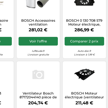
soire
BOSCH Accessoires
BOSCH 0 130 708 579
n
ventilation
Moteur électrique,
A60 Kit
décentralisée LRE 160
ventilateur pour
€
281,02 €
286,99 €
lateur
W Kit d'encastrement
radiateurs
A60 -
de ventilateur, hotte
84
extérieure métallique
e
Voir l'offre
Comparer 2 prix
blanche - 7735600373
luftbude.fr
Auto-doc.fr
ite
Livraison gratuite
Livraison à 1,99 €
3
Ventilateur Bosch
BOSCH Moteur
87172044140 pièce de
électrique (ventilateur
rechange
de radiateur)
€
204,74 €
211,48 €
0130708529