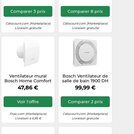
Comparer 3 prix
Comparer 8 prix
Cdiscount.com (Marketplace)
Cdiscount.com (Marketplace)
Livraison gratuite
Livraison gratuite
Ventilateur mural
Bosch Ventilateur de
Bosch Home Comfort
salle de bain 1900 DH
Fan 1500 W100 230 V
100 mm – Silencieux,
47,86 €
99,99 €
95 m³/h 100 mm G
capteur d'humidité et
minuterie
Voir l'offre
Comparer 2 prix
Fnac.com (Marketplace)
Cdiscount.com (Marketplace)
Livraison à 6,95 €
Livraison gratuite