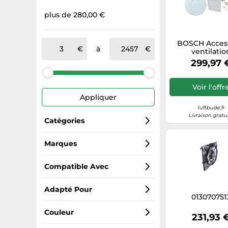
plus de 280,00 €
BOSCH Acces
à
ventilatio
décentralisée L
299,97 
complet venti
d'extraction L
77356003
Voir l'offr
Appliquer
luftbude.fr
Livraison gratu
Catégories
Pièces détachées électroménager
Marques
Bosch
Compartiment moteur
Compatible Avec
NRF
Climatisation voiture
Bosch
Adapté Pour
013070751
TradeShop
Aspirateurs souffleurs
Siemens
Four
Couleur
231,93 