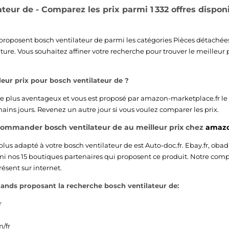
ateur de - Comparez les prix parmi 1 332 offres dispon
proposent bosch ventilateur de parmi les catégories
Pièces détachée
iture
. Vous souhaitez affiner votre recherche pour trouver le meilleur p
leur prix pour bosch ventilateur de ?
x le plus aventageux et vous est proposé par
amazon-marketplace.fr
le
ains jours. Revenez un autre jour si vous voulez comparer les prix.
commander bosch ventilateur de au meilleur prix chez
amazo
 plus adapté à votre bosch ventilateur de est
Auto-doc.fr
.
Ebay.fr
,
obadi
 nos 15 boutiques partenaires qui proposent ce produit. Notre comp
sent sur internet.
ands proposant la recherche bosch ventilateur de:
r
/fr