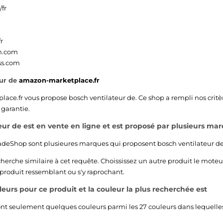
fr
r
sh.com
ess.com
eur de
amazon-marketplace.fr
lace.fr
vous propose bosch ventilateur de. Ce shop a rempli nos critè
 garantie.
eur de est en vente en ligne et est proposé par plusieurs mar
adeShop
sont plusieures marques qui proposent bosch ventilateur de
echerche similaire à cet requête. Choississez un autre produit le moteu
 produit ressemblant ou s'y raprochant.
uleurs pour ce produit et la couleur la plus recherchée est
nt seulement quelques couleurs parmi les 27 couleurs dans lequelles