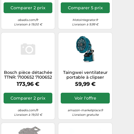
Comparer 2 prix
Comparer 5 prix
obadis.com/fr
Motointegrator.fr
Livraison à 19,00 €
Livraison à 9,99 €
Bosch pièce détachée
Taingwei ventilateur
TTNR: 7100652 7100652
portable à clipser
ventilateur 230V sans
ventilateur silencieux
173,96 €
59,99 €
Kabel 11 / WG
de poussette 18 V
Bosch, 3 réglages
économes en énergie
Comparer 2 prix
Voir l'offre
(batterie non incluse)
obadis.com/fr
amazon-marketplace.fr
Livraison à 19,00 €
Livraison gratuite