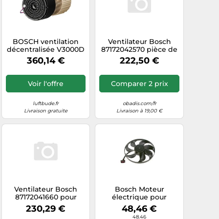
BOSCH ventilation
Ventilateur Bosch
décentralisée V3000D
87172042570 pièce de
55 /F Kit complet :
rechange
360,14 €
222,50 €
Ventilateur +
récupérateur de
chaleur - 7738113830
Voir l'offre
Comparer 2 prix
luftbude.fr
obadis.com/fr
Livraison gratuite
Livraison à 19,00 €
Ventilateur Bosch
Bosch Moteur
87172041660 pour
électrique pour
chaudières à gaz
ventilateur de
230,29 €
48,46 €
radiateur 0 986 338 101
48.46