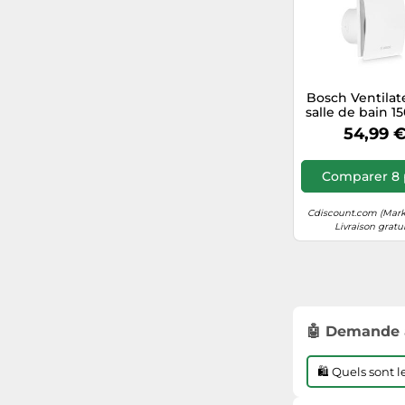
Bosch Ventilat
salle de bain 1
100 mm av
54,99 
hygromètre
minuterie co
l'humidit
Comparer 8 
Cdiscount.com (Mark
Livraison gratu
🤖 Demande 
🛍️ Quels sont 