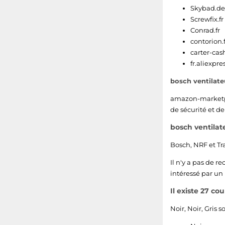
Skybad.de/
Screwfix.fr
Conrad.fr
contorion.f
carter-ca
fr.aliexpr
bosch ventilat
amazon-marketp
de sécurité et de
bosch ventilat
Bosch
,
NRF
et
Tr
Il n'y a pas de r
intéressé par un
Il existe 27 co
Noir
,
Noir
,
Gris
so