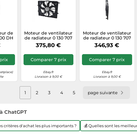
eur de
Moteur de ventilateur
Moteur de ventilateur
500 DH
de radiateur 0 130 707
de radiateur 0 130 707
ec
548 BOSCH pour
516 BOSCH pour
€
375,80 €
346,93 €
 et
MERCEDES-BENZ GLC
MERCEDES-BENZ CLS
ntre
é
prix
Comparer 7 prix
Comparer 7 prix
etplace)
Ebay.fr
Ebay.fr
ite
Livraison à 9,00 €
Livraison à 9,00 €
1
2
3
4
5
page suivante
à ChatGPT
les critères d'achat les plus importants ?
💰 Quelles sont les meilleur