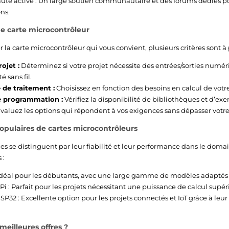
 active : Un large soutien communautaire et des forums dédiés pou
ons.
ne carte microcontrôleur
r la carte microcontrôleur qui vous convient, plusieurs critères sont 
ojet :
Déterminez si votre projet nécessite des entrées/sorties numé
é sans fil.
 de traitement :
Choisissez en fonction des besoins en calcul de votr
de programmation :
Vérifiez la disponibilité de bibliothèques et d’ex
valuez les options qui répondent à vos exigences sans dépasser votr
pulaires de cartes microcontrôleurs
s se distinguent par leur fiabilité et leur performance dans le domai
 :
Idéal pour les débutants, avec une large gamme de modèles adaptés à
Pi : Parfait pour les projets nécessitant une puissance de calcul supér
P32 : Excellente option pour les projets connectés et IoT grâce à leur
meilleures offres ?