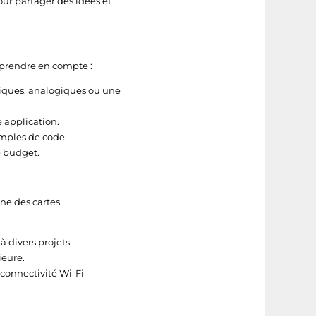
r partager des idées et
à prendre en compte :
riques, analogiques ou une
e application.
emples de code.
e budget.
ne des cartes
 divers projets.
ieure.
 connectivité Wi-Fi