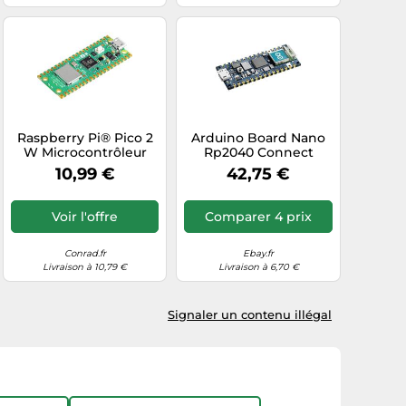
Raspberry Pi® Pico 2
Arduino Board Nano
W Microcontrôleur
Rp2040 Connect
PICO 2W
10,99 €
42,75 €
Voir l'offre
Comparer 4 prix
Conrad.fr
Ebay.fr
Livraison à 10,79 €
Livraison à 6,70 €
Signaler un contenu illégal