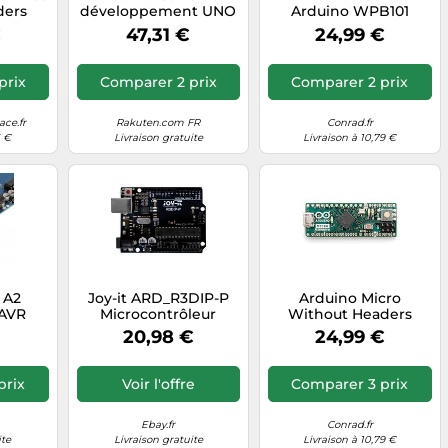
ders
développement UNO
Arduino WPB101
Rev3
€
47,31 €
24,99 €
prix
Comparer 2 prix
Comparer 2 prix
ce.fr
Rakuten.com FR
Conrad.fr
5 €
Livraison gratuite
Livraison à 10,79 €
 A2
Joy-it ARD_R3DIP-P
Arduino Micro
AVR
Microcontrôleur
Without Headers
avec
Arduino -R3DIP
[A000093] - Carte
20,98 €
24,99 €
O R3
PRECISION- (UNO
compacte avec
kompatible)
microcontrôleur
ATmega32U4, sans
prix
Voir l'offre
Comparer 3 prix
connecteurs, idéale
pour projets
électroniques, Robots
Ebay.fr
Conrad.fr
et Applications DIY
ite
Livraison gratuite
Livraison à 10,79 €