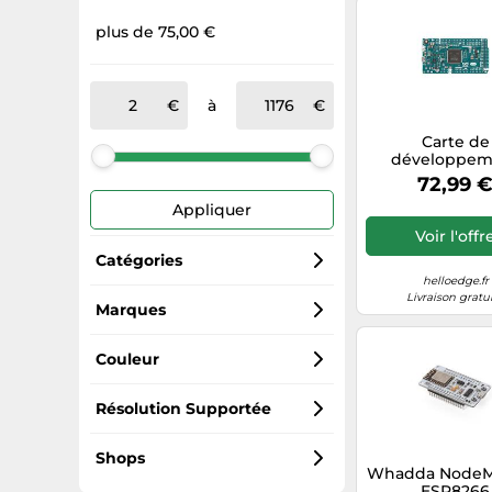
plus de 75,00 €
à
Carte de
développem
Arduino Due A
72,99 
- Microcontrô
Appliquer
AT91SAM3X8E 
512KB Flash,
Voir l'offr
SRAM, 42 Digital
Catégories
Analog I/
helloedge.fr
Livraison gratu
Ordinateurs à carte unique
Marques
Arduino
Accessoires jeux vidéo
Couleur
Generic Sports
Lecteurs de carte
Transparent
Résolution Supportée
AZDelivery
Relais électriques
gris
720p
Shops
Whadda NodeM
ESP8266