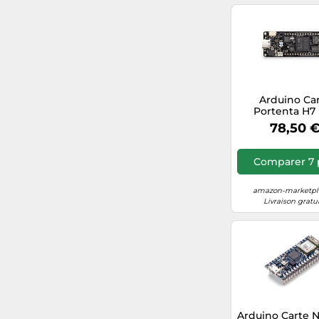
Skybad.de/fr
Disponible en différents coloris
obadis.com/fr
Orange
helloedge.fr
3djake.fr
Arduino Ca
Portenta H7 
ABX0004
Fnac.com
78,50 
Comparer 7 
amazon-marketpla
Livraison gratu
Arduino Carte 