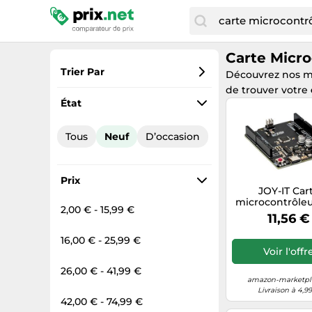
Carte Micro
Trier Par
Découvrez nos m
de trouver votre
Préférés
État
Prix croissant
Tous
Neuf
D’occasion
Prix total
Prix décroissant
Prix
JOY-IT Car
microcontrôle
2,00 € - 15,99 €
C ATmega 32
11,56 €
ARD-ONE-
16,00 € - 25,99 €
Voir l'offr
26,00 € - 41,99 €
amazon-marketpla
Livraison à 4,9
42,00 € - 74,99 €