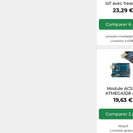
IoT avec hea
23,29 
Comparer 6 
amazon-marketpla
Livraison à 6,9
Module ACS
ATMEGA328 
compatible 
19,63 €
Arduino UN
Comparer 2 
Ebay.fr
Livraison gratu