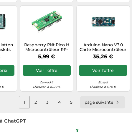
avec Arduino IDE.
platten
Raspberry Pi® Pico H
Arduino Nano V3.0
skits
Microcontrôleur RP-
Carte Microcontrôleur
PICO-H
5V 16MHz A000005
€
5,99 €
35,26 €
nt 16
Atmel AVR
2560
ATmega328
prix
Voir l'offre
Voir l'offre
Conrad.fr
Ebay.fr
9 €
Livraison à 10,79 €
Livraison à 6,70 €
1
2
3
4
5
page suivante
à ChatGPT