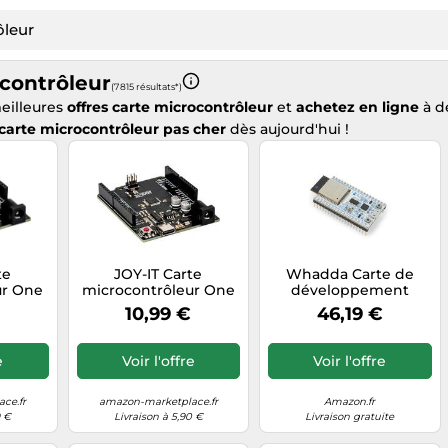
contrôleur
(7 815 résultats*)
eilleures
offres carte microcontrôleur
et
achetez en ligne
à d
carte microcontrôleur pas cher
dès aujourd'hui !
te
JOY-IT Carte
Whadda Carte de
ur One
microcontrôleur One
développement
8PB,
C ATmega 328PB,
ESP32 development
10,99 €
46,19 €
C
ARD-ONE-C
board, puissant
microcontrôleur avec
WiFi et Bluetooth,
e
Voir l'offre
Voir l'offre
compatible avec l'IDE
Arduino, idéal pour les
projets IoT,
ce.fr
amazon-marketplace.fr
Amazon.fr
d'automatisation et
9 €
Livraison à 5,90 €
Livraison gratuite
de bricolage