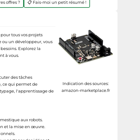
es offres ?
📋 Fais-moi un petit résumé !
pour tous vos projets
ie ou un développeur, vous
besoins. Explorez la
nt à vous.
cuter des tâches
Indication des sources:
e, ce qui permet de
amazon-marketplace.fr
totypage, l'apprentissage de
omestique aux robots.
on et la mise en œuvre.
ionnels.