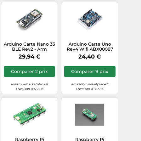
Arduino Carte Nano 33
Arduino Carte Uno
BLE Rev2 - Arm
Rev4 Wifi ABX00087
Cortex-M4, Bluetooth
29,94 €
24,40 €
LE - avec headers
Comparer 2 prix
Comparer 9 prix
amazon-marketplace.fr
amazon-marketplace.fr
Livraison à 6,95 €
Livraison à 3,99 €
Raspberry Pi
Raspberry Pi