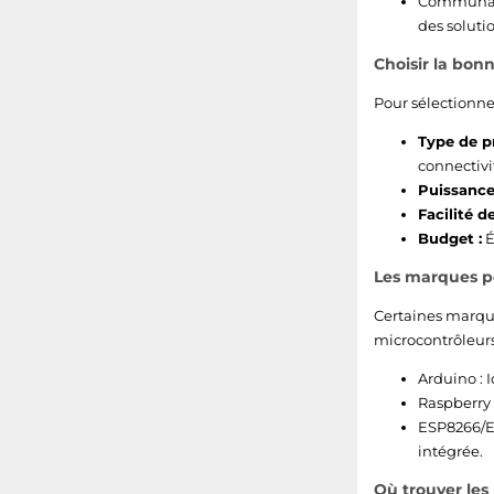
Communauté
des soluti
Choisir la bon
Pour sélectionne
Type de pr
connectivit
Puissance
Facilité 
Budget :
É
Les marques po
Certaines marque
microcontrôleurs
Arduino : 
Raspberry 
ESP8266/ES
intégrée.
Où trouver les 