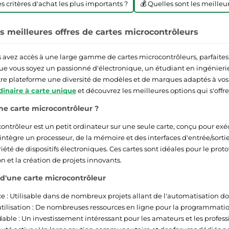
les critères d'achat les plus importants ?
💰 Quelles sont les meilleur
s meilleures offres de cartes microcontrôleurs
us avez accès à une large gamme de cartes microcontrôleurs, parfaites 
ue vous soyez un passionné d'électronique, un étudiant en ingénier
tre plateforme une diversité de modèles et de marques adaptés à vos 
dinaire à carte unique
et découvrez les meilleures options qui s'offre
ne carte microcontrôleur ?
ontrôleur est un petit ordinateur sur une seule carte, conçu pour exé
 intègre un processeur, de la mémoire et des interfaces d'entrée/sorti
iété de dispositifs électroniques. Ces cartes sont idéales pour le pro
 et la création de projets innovants.
d'une carte microcontrôleur
e : Utilisable dans de nombreux projets allant de l'automatisation d
'utilisation : De nombreuses ressources en ligne pour la programmati
able : Un investissement intéressant pour les amateurs et les profess