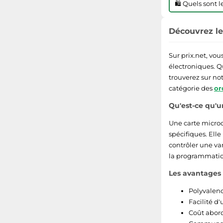
🛍️ Quels sont 
Découvrez le
Sur prix.net, vo
électroniques. Q
trouverez sur no
catégorie des
or
Qu'est-ce qu'u
Une carte microc
spécifiques. Elle
contrôler une var
la programmation
Les avantages 
Polyvalenc
Facilité d
Coût abord