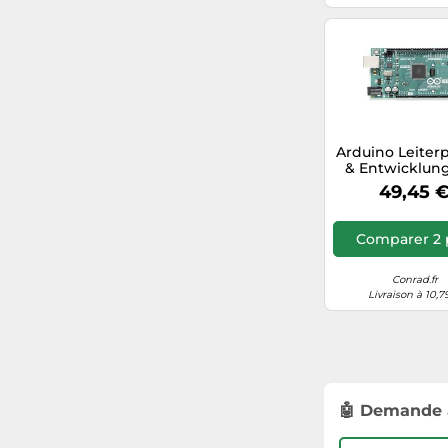
Arduino Leiter
& Entwicklung
carte de
49,45 
développeme
MHz ATmega
Comparer 2 
Conrad.fr
Livraison à 10,7
🤖 Demande 