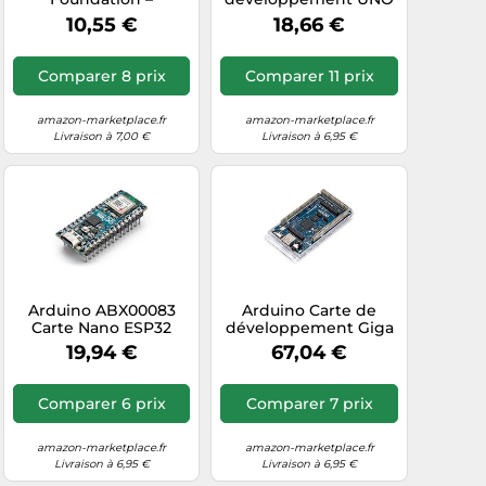
Microcontrôleur
R4 Minima
10,55 €
18,66 €
Raspberry Pi® Pico
[ABX00080] – Arm
WH
Cortex‑M4, IoT et
Arduino IDE
Comparer 8 prix
Comparer 11 prix
amazon-marketplace.fr
amazon-marketplace.fr
Livraison à 7,00 €
Livraison à 6,95 €
Arduino ABX00083
Arduino Carte de
Carte Nano ESP32
développement Giga
with headers Nano
R1 WiFi –
19,94 €
67,04 €
Cortex‑M7/M4 double
cœur, Wi‑Fi et
Bluetooth
Comparer 6 prix
Comparer 7 prix
amazon-marketplace.fr
amazon-marketplace.fr
Livraison à 6,95 €
Livraison à 6,95 €