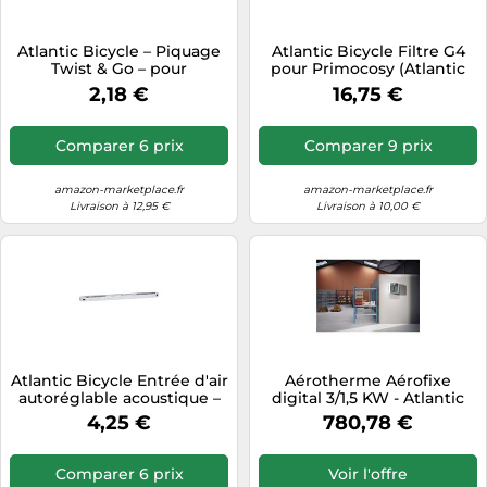
Atlantic Bicycle – Piquage
Atlantic Bicycle Filtre G4
Twist & Go – pour
pour Primocosy (Atlantic
Hygrocosy – 423129
412190) - Jeu de 2 Blanc
2,18 €
16,75 €
Comparer 6 prix
Comparer 9 prix
amazon-marketplace.fr
amazon-marketplace.fr
Livraison à 12,95 €
Livraison à 10,00 €
Atlantic Bicycle Entrée d'air
Aérotherme Aérofixe
autoréglable acoustique –
digital 3/1,5 KW - Atlantic
Kit complet EA 15 N – Débit
612504
4,25 €
780,78 €
15/22/30 m3/h G
Comparer 6 prix
Voir l'offre