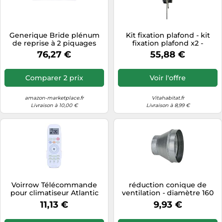
Generique Bride plénum
Kit fixation plafond - kit
de reprise à 2 piquages
fixation plafond x2 -
Ø200 – Climatisation
Atlantic 611538
76,27 €
55,88 €
Comparer 2 prix
Voir l'offre
amazon-marketplace.fr
Vitahabitat.fr
Livraison à 10,00 €
Livraison à 8,99 €
Voirrow Télécommande
réduction conique de
pour climatiseur Atlantic
ventilation - diamètre 160
Conditionneur
vers 125 mm - atlantic
11,13 €
9,93 €
Télécommande AS012DB
523471