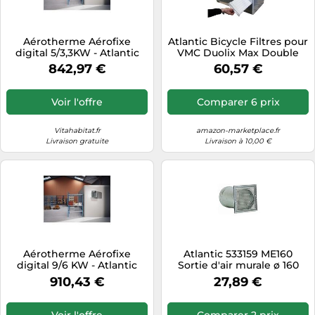
Aérotherme Aérofixe
Atlantic Bicycle Filtres pour
digital 5/3,3KW - Atlantic
VMC Duolix Max Double
612506
Flux – lot de 3
842,97 €
60,57 €
Voir l'offre
Comparer 6 prix
Vitahabitat.fr
amazon-marketplace.fr
Livraison gratuite
Livraison à 10,00 €
Aérotherme Aérofixe
Atlantic 533159 ME160
digital 9/6 KW - Atlantic
Sortie d'air murale ø 160
612507
mm
910,43 €
27,89 €
Voir l'offre
Comparer 2 prix