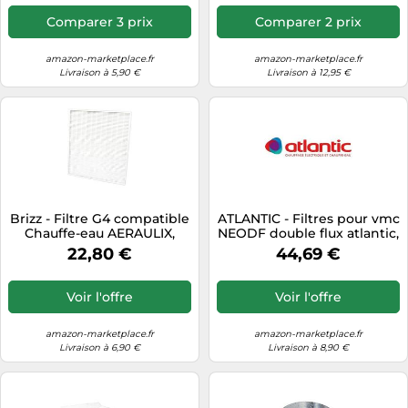
ATLANTIC
ATL-422221
Primocosy/Primocosy HR -
Comparer 3 prix
Comparer 2 prix
Dimensions 255 x 191 x 6
mm
amazon-marketplace.fr
amazon-marketplace.fr
Livraison à 5,90 €
Livraison à 12,95 €
Brizz - Filtre G4 compatible
ATLANTIC - Filtres pour vmc
Chauffe-eau AERAULIX,
NEODF double flux atlantic,
AERAULIX 2 et 3 Atlantic
lot de 4 filtres
22,80 €
44,69 €
Voir l'offre
Voir l'offre
amazon-marketplace.fr
amazon-marketplace.fr
Livraison à 6,90 €
Livraison à 8,90 €