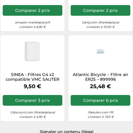
Comparer 2 prix
Comparer 2 prix
amazon-marketplace.fr
Darty.com (Marketplace)
Livraison à 6,90 €
Livraison à 10,00 €
SINEA - Filtres G4 x2
Atlantic Bicycle – Filtre air
compatible VMC SAUTER
ER25 – 899996
Gorner, Medven et
9,50 €
25,48 €
ATLANTIC Primocosy -
haute efficacité de filtration
Comparer 3 prix
Comparer 6 prix
Cdiscount.com (Marketplace)
Rakuten.com FR
Livraison à 5,90 €
Livraison à 7,50 €
Signaler un contenu illégal