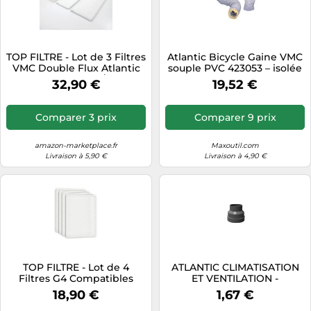
TOP FILTRE - Lot de 3 Filtres
Atlantic Bicycle Gaine VMC
VMC Double Flux Atlantic
souple PVC 423053 – isolée
OPTIMOCOSY HR/Sauter
25 mm Ø125 mm 6 m
32,90 €
19,52 €
PANEGA - 2 Filtres G4 & 1
Filtre F7 - Purification de
l’Air
Comparer 3 prix
Comparer 9 prix
amazon-marketplace.fr
Maxoutil.com
Livraison à 5,90 €
Livraison à 4,90 €
TOP FILTRE - Lot de 4
ATLANTIC CLIMATISATION
Filtres G4 Compatibles
ET VENTILATION -
VMC Double Flux SAUTER
REDUCTION VMC PAVILLON
18,90 €
1,67 €
Gorner, Medven et
RP80/60 ATLANTIC 422221 -