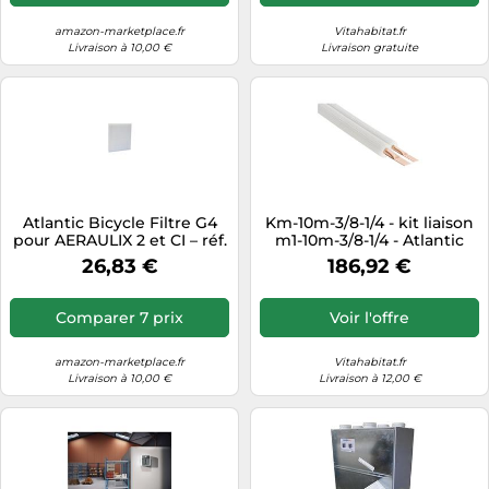
amazon-marketplace.fr
Vitahabitat.fr
Livraison à 10,00 €
Livraison gratuite
Atlantic Bicycle Filtre G4
Km-10m-3/8-1/4 - kit liaison
pour AERAULIX 2 et CI – réf.
m1-10m-3/8-1/4 - Atlantic
412132
809060
26,83 €
186,92 €
Comparer 7 prix
Voir l'offre
amazon-marketplace.fr
Vitahabitat.fr
Livraison à 10,00 €
Livraison à 12,00 €