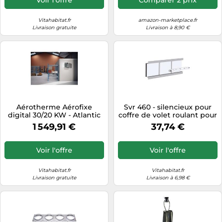
Vitahabitat.fr
amazon-marketplace.fr
Livraison gratuite
Livraison à 8,90 €
Aérotherme Aérofixe
Svr 460 - silencieux pour
digital 30/20 KW - Atlantic
coffre de volet roulant pour
612511
entrée d'air - ATLANTIC
1 549,91 €
37,74 €
422445
Voir l'offre
Voir l'offre
Vitahabitat.fr
Vitahabitat.fr
Livraison gratuite
Livraison à 6,98 €