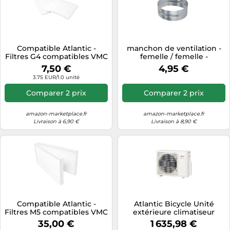
Compatible Atlantic -
manchon de ventilation -
Filtres G4 compatibles VMC
femelle / femelle -
NEODF Atlantic (2 pièces)
diamètre 125 mm - atlantic
7,50 €
4,95 €
523431
3.75 EUR/1.0 unité
Comparer 2 prix
Comparer 2 prix
amazon-marketplace.fr
amazon-marketplace.fr
Livraison à 6,90 €
Livraison à 8,90 €
Compatible Atlantic -
Atlantic Bicycle Unité
Filtres M5 compatibles VMC
extérieure climatiseur
DUOLIX ou DUOCOSY
AOYG 18 KBTA3.UE tri-splits
35,00 €
1 635,98 €
Atlantic (2 pièces)
5,4 kW R32 872126