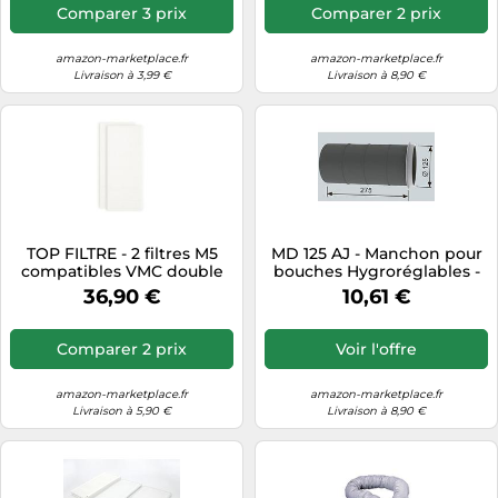
Comparer 3 prix
Comparer 2 prix
amazon-marketplace.fr
amazon-marketplace.fr
Livraison à 3,99 €
Livraison à 8,90 €
TOP FILTRE - 2 filtres M5
MD 125 AJ - Manchon pour
compatibles VMC double
bouches Hygroréglables -
flux ATLANTIC DUOLIX ECO-
Atlantic
36,90 €
10,61 €
DUOLIX PRIMO -
400x190x22mm (M5 -
filtration fine)
Comparer 2 prix
Voir l'offre
amazon-marketplace.fr
amazon-marketplace.fr
Livraison à 5,90 €
Livraison à 8,90 €