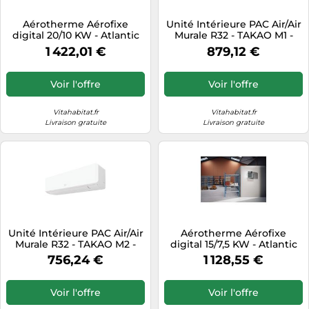
Tablettes tactiles
Aérotherme Aérofixe
Unité Intérieure PAC Air/Air
digital 20/10 KW - Atlantic
Murale R32 - TAKAO M1 -
Tondeuses cheveux & barbe
612510
5200W - ATLANTIC 873106
1 422,01 €
879,12 €
Téléphonie
Téléviseurs
Voir l'offre
Voir l'offre
Télévision & vidéo
Vitahabitat.fr
Vitahabitat.fr
Électroménager
Livraison gratuite
Livraison gratuite
Unité Intérieure PAC Air/Air
Aérotherme Aérofixe
Murale R32 - TAKAO M2 -
digital 15/7,5 KW - Atlantic
3400W - ATLANTIC 873855
612508
756,24 €
1 128,55 €
Voir l'offre
Voir l'offre