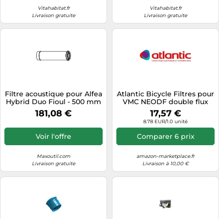
Vitahabitat.fr
Vitahabitat.fr
Livraison gratuite
Livraison gratuite
Filtre acoustique pour Alfea
Atlantic Bicycle Filtres pour
Hybrid Duo Fioul - 500 mm
VMC NEODF double flux
- ATLANTIC - 074311
Lot de 2
181,08 €
17,57 €
8.78 EUR/1.0 unité
Voir l'offre
Comparer 6 prix
Maxoutil.com
amazon-marketplace.fr
Livraison gratuite
Livraison à 10,00 €