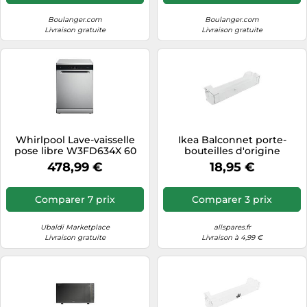
Boulanger.com
Boulanger.com
Livraison gratuite
Livraison gratuite
Whirlpool Lave-vaisselle
Ikea Balconnet porte-
pose libre W3FD634X 60
bouteilles d'origine
cm Noir 14 couverts 44 dB
WHIRLPOOL pour
478,99 €
18,95 €
Départ différé
réfrigérateur et
congélateur
Comparer 7 prix
Comparer 3 prix
Ubaldi Marketplace
allspares.fr
Livraison gratuite
Livraison à 4,99 €