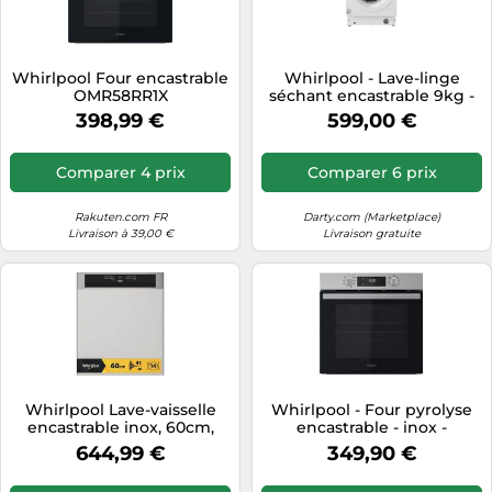
Whirlpool Four encastrable
Whirlpool - Lave-linge
OMR58RR1X
séchant encastrable 9kg -
FreshCare -
398,99 €
599,00 €
BIWDWG961485FR
Comparer 4 prix
Comparer 6 prix
Rakuten.com FR
Darty.com (Marketplace)
Livraison à 39,00 €
Livraison gratuite
Whirlpool Lave-vaisselle
Whirlpool - Four pyrolyse
encastrable inox, 60cm,
encastrable - inox -
PowerClean Pro -
OMR551RR0X
644,99 €
349,90 €
WD0BD851AX