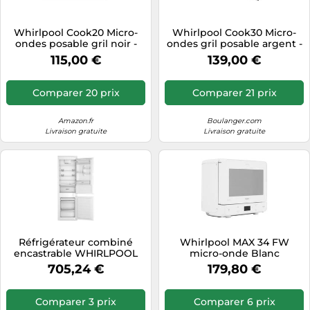
Whirlpool Cook20 Micro-
Whirlpool Cook30 Micro-
ondes posable gril noir -
ondes gril posable argent -
MWP203SB -
MWP303SB -
115,00 €
139,00 €
Comparer 20 prix
Comparer 21 prix
Amazon.fr
Boulanger.com
Livraison gratuite
Livraison gratuite
Réfrigérateur combiné
Whirlpool MAX 34 FW
encastrable WHIRLPOOL
micro-onde Blanc
WHC18D041C1 6ème Sens
Comptoir 13 L 700 W
705,24 €
179,80 €
Comparer 3 prix
Comparer 6 prix