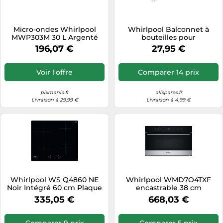
Micro-ondes Whirlpool
Whirlpool Balconnet à
MWP303M 30 L Argenté
bouteilles pour
réfrigérateur Réf.
196,07 €
27,95 €
481010648457
Voir l'offre
Comparer 14 prix
pixmania.fr
allspares.fr
Livraison à 29,99 €
Livraison à 4,99 €
Whirlpool WS Q4860 NE
Whirlpool WMD7O4TXF
Noir Intégré 60 cm Plaque
encastrable 38 cm
avec zone à induction 4
335,05 €
668,03 €
zone(s)
Comparer 9 prix
Comparer 5 prix