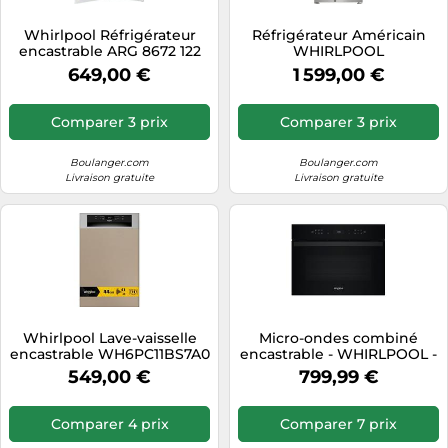
Tablettes tactiles
Whirlpool Réfrigérateur
Réfrigérateur Américain
encastrable ARG 8672 122
WHIRLPOOL
Tondeuses cheveux & barbe
cm 1 porte Inox
WHG26574WX5E
649,00 €
1 599,00 €
Téléphonie
Téléviseurs
Comparer 3 prix
Comparer 3 prix
Télévision & vidéo
Boulanger.com
Boulanger.com
Électroménager
Livraison gratuite
Livraison gratuite
Whirlpool Lave-vaisselle
Micro-ondes combiné
encastrable WH6PC11BS7A0
encastrable - WHIRLPOOL -
WCW6O7HTBF - Noir - 59,5
549,00 €
799,99 €
x 55,4 x 45,5 cm
Comparer 4 prix
Comparer 7 prix