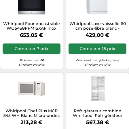
Whirlpool Four encastrable
Whirlpool Lave-vaisselle 60
WO54S8PPM1SXAF Inox
cm pose-libre blanc -
antitraces
WFC3C42P -
653,05 €
429,00 €
Comparer 7 prix
Comparer 18 prix
Rakuten.com FR
Cdiscount.com (Marketplace)
Livraison gratuite
Livraison gratuite
Whirlpool Chef Plus MCP
Réfrigérateur combiné
345 WH Blanc Micro-ondes
Whirlpool Réfrigérateur
grill Comptoir 25 L 800 W
congélateur encastrable -
213,28 €
567,38 €
WHC18D071A1 FR