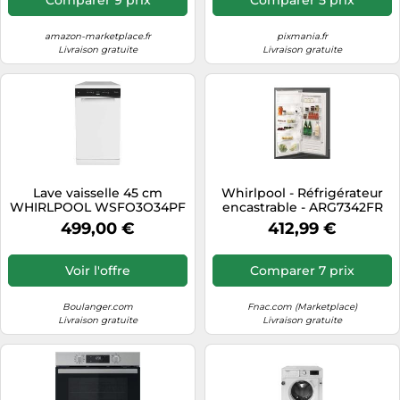
amazon-marketplace.fr
pixmania.fr
Livraison gratuite
Livraison gratuite
Lave vaisselle 45 cm
Whirlpool - Réfrigérateur
WHIRLPOOL WSFO3O34PF
encastrable - ARG7342FR
6ème Sens
499,00 €
412,99 €
Voir l'offre
Comparer 7 prix
Boulanger.com
Fnac.com (Marketplace)
Livraison gratuite
Livraison gratuite