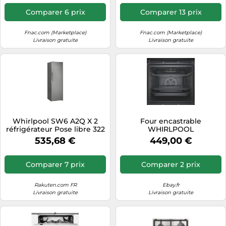
Comparer 6 prix
Comparer 13 prix
Fnac.com (Marketplace)
Fnac.com (Marketplace)
Livraison gratuite
Livraison gratuite
Whirlpool SW6 A2Q X 2
Four encastrable
réfrigérateur Pose libre 322
WHIRLPOOL
L E Acier inoxydable
WO51S8CM0XA
535,68 €
449,00 €
Comparer 7 prix
Comparer 2 prix
Rakuten.com FR
Ebay.fr
Livraison gratuite
Livraison gratuite