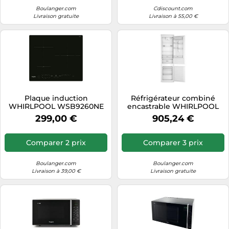
Boulanger.com
Cdiscount.com
Livraison gratuite
Livraison à 55,00 €
Plaque induction
Réfrigérateur combiné
WHIRLPOOL WSB9260NE
encastrable WHIRLPOOL
WHC20D021B2 6ème Sens
299,00 €
905,24 €
193cm
Comparer 2 prix
Comparer 3 prix
Boulanger.com
Boulanger.com
Livraison à 39,00 €
Livraison gratuite