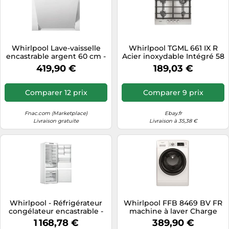
Whirlpool Lave-vaisselle
Whirlpool TGML 661 IX R
encastrable argent 60 cm -
Acier inoxydable Intégré 58
WRIC3C34PE -
cm Gaz 4 zone(s)
419,90 €
189,03 €
Comparer 12 prix
Comparer 9 prix
Fnac.com (Marketplace)
Ebay.fr
Livraison gratuite
Livraison à 35,38 €
Whirlpool - Réfrigérateur
Whirlpool FFB 8469 BV FR
congélateur encastrable -
machine à laver Charge
Space400 No Frost -
avant 8 kg 1200 tr/min Noir,
1 168,78 €
389,90 €
WHSP70T121
Blanc