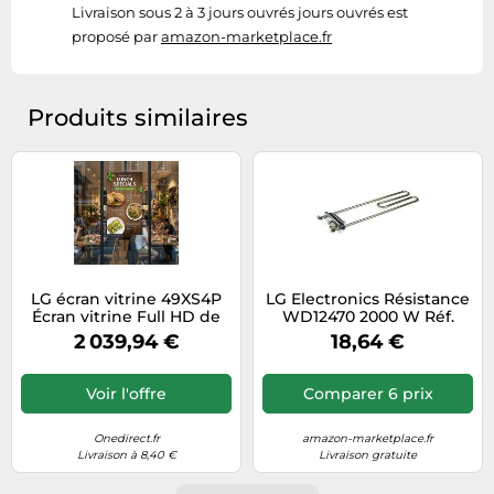
Livraison sous 2 à 3 jours ouvrés jours ouvrés est
proposé par
amazon-marketplace.fr
Produits similaires
LG écran vitrine 49XS4P
LG Electronics Résistance
Écran vitrine Full HD de
WD12470 2000 W Réf.
49'' avec résistance à la
AEG73309901
2 039,94 €
18,64 €
décoloration, luminosité 4
000 nits et double
orientation
Voir l'offre
Comparer 6 prix
portrait/paysage,
Onedirect.fr
amazon-marketplace.fr
Livraison à 8,40 €
Livraison gratuite