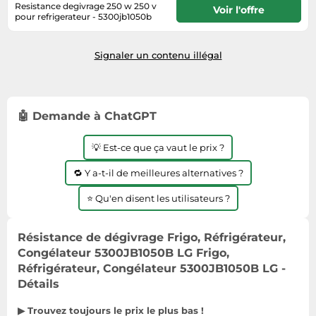
Informatique
Resistance degivrage 250 w 250 v
Vélos
Voir l'offre
pour refrigerateur - 5300jb1050b
Taille-haies
Jeux électroniques
Se renseigner auprès du vendeur
Vélos biking
Techniques de mesure
Lave-linge
Vêtements de sport
Signaler un contenu illégal
Textiles de maison
Machines à coudre
Équipement outdoor
Tondeuses
Montres connectées
Tronçonneuses
Médias
🤖 Demande à ChatGPT
Tuyaux d'arrosage
Objectifs photo
💡 Est-ce que ça vaut le prix ?
Éclairage
Ordinateurs portables
Éviers
🔁 Y a-t-il de meilleures alternatives ?
Photo
⭐ Qu'en disent les utilisateurs ?
Plaques de cuisson
Reflex numériques
Résistance de dégivrage Frigo, Réfrigérateur,
Robots de cuisine
Congélateur 5300JB1050B LG Frigo,
Réfrigérateurs
Réfrigérateur, Congélateur 5300JB1050B LG -
Détails
Smartphones
Sèche-linge
▶ Trouvez toujours le prix le plus bas !