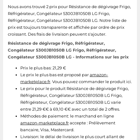
Tablettes tactiles
Nous avons trouvé 2 prix pour Résistance de dégivrage Frigo,
Réfrigérateur, Congélateur 5300JB1050B LG Frigo,
Tondeuses cheveux & barbe
Réfrigérateur, Congélateur 5300JB1050B LG. Notre liste de
Téléphonie
prix est toujours transparente et affichée par ordre de prix
croissant. Des frais de livraison peuvent s'ajouter.
Téléviseurs
Résistance de dégivrage Frigo, Réfrigérateur,
Télévision & vidéo
Congélateur 5300JB1050B LG Frigo, Réfrigérateur,
Électroménager
Congélateur 5300JB1050B LG - Informations sur les prix
Prix le plus bas: 21,29 €
Le prix le plus bas est proposé par
amazon-
marketplace.fr
. Vous pouvez commander le produit ici.
Le prix pour le produit Résistance de dégivrage Frigo,
Réfrigérateur, Congélateur 5300JB1050B LG Frigo,
Réfrigérateur, Congélateur 5300JB1050B LG varie
entre 21,29 €€ à 69,10 €€ avec un total de 2 offres.
Méthodes de paiement:
le marchand en ligne
amazon-marketplace.fr
accepte : Prélèvement
bancaire, Visa, Mastercard.
Livraison:
le délai de livraison le plus court allant de