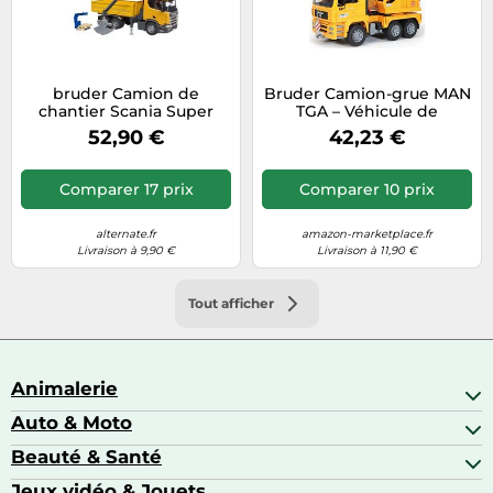
bruder Camion de
Bruder Camion-grue MAN
chantier Scania Super
TGA – Véhicule de
560R avec grue et 2
chantier
52,90 €
42,23 €
palettes, Modèle réduit de
voiture
Comparer 17 prix
Comparer 10 prix
alternate.fr
amazon-marketplace.fr
Livraison à 9,90 €
Livraison à 11,90 €
Tout afficher
Animalerie
Auto & Moto
Abris pour animaux sauvages
Aquariophilie
Beauté & Santé
Accessoires auto
Colliers GPS
Attelage & portage
Jeux vidéo & Jouets
Alimentation bébé