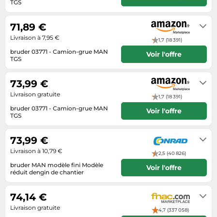
Informatique
TGS
Vélos
Livraison sous 2 à 3 jours ouvrés
Taille-haies
Jeux électroniques
Vélos biking
71,89 €
Techniques de mesure
Lave-linge
Vêtements de sport
Livraison à 7,95 €
1,7 (18 391)
Textiles de maison
Machines à coudre
Équipement outdoor
bruder 03771 - Camion-grue MAN
Voir l'offre
Tondeuses
TGS
Montres connectées
Livraison sous 2 à 3 jours ouvrés
Tronçonneuses
Médias
73,99 €
Tuyaux d'arrosage
Objectifs photo
Livraison gratuite
1,7 (18 391)
Éclairage
Ordinateurs portables
bruder 03771 - Camion-grue MAN
Voir l'offre
TGS
Éviers
Photo
Livraison sous 2 à 3 jours ouvrés
Plaques de cuisson
73,99 €
Livraison à 10,79 €
Reflex numériques
2,5 (40 826)
bruder MAN modèle fini Modèle
Robots de cuisine
Voir l'offre
réduit dengin de chantier
3 à 5 jours ouvrables
Réfrigérateurs
74,14 €
Smartphones
Livraison gratuite
4,7 (337 058)
Sèche-linge