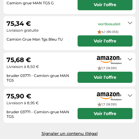
Camion-grue MAN TGS G
Voir l'offre
Tablettes tactiles
Se renseigner auprès du vendeur
Tondeuses cheveux & barbe
75,34 €
Téléphonie
Livraison gratuite
4,1 (96 055)
Téléviseurs
Camion Grue Man Tgs Bleu TU
Voir l'offre
Télévision & vidéo
4 jours
Électroménager
75,68 €
Livraison à 8,50 €
1,7 (18 391)
bruder 03771 - Camion-grue MAN
Voir l'offre
TGS
Livraison sous 2 à 3 jours ouvrés
75,90 €
Livraison à 8,95 €
1,7 (18 391)
bruder 03771 - Camion-grue MAN
Voir l'offre
TGS
Livraison sous 2 à 3 jours ouvrés
Signaler un contenu illégal