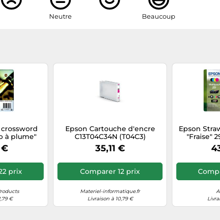
Neutre
Beaucoup
 crossword
Epson Cartouche d'encre
Epson Stra
lo à plume"
C13T04C34N (T04C3)
"Fraise" 2
ABrite Ultra
Originale Magenta Taille L
Hom
 €
35,11 €
4
,J
2 prix
Comparer 12 prix
Compa
roducts
Materiel-informatique.fr
A
2,79 €
Livraison à 10,79 €
Livra