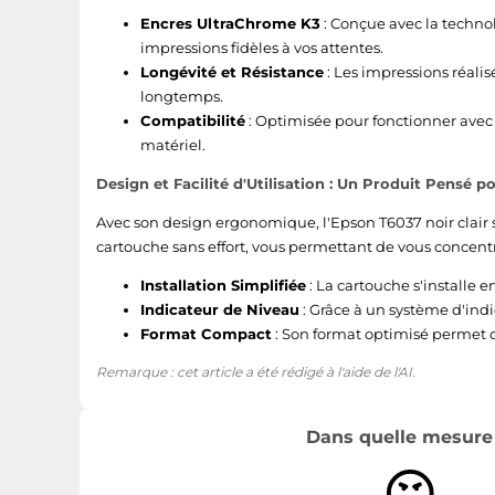
Encres UltraChrome K3
: Conçue avec la techno
impressions fidèles à vos attentes.
Longévité et Résistance
: Les impressions réalis
longtemps.
Compatibilité
: Optimisée pour fonctionner avec
matériel.
Design et Facilité d'Utilisation : Un Produit Pensé p
Avec son design ergonomique, l'Epson T6037 noir clair 
cartouche sans effort, vous permettant de vous concentr
Installation Simplifiée
: La cartouche s'installe e
Indicateur de Niveau
: Grâce à un système d'indi
Format Compact
: Son format optimisé permet d
Remarque : cet article a été rédigé à l'aide de l'AI.
Dans quelle mesure l