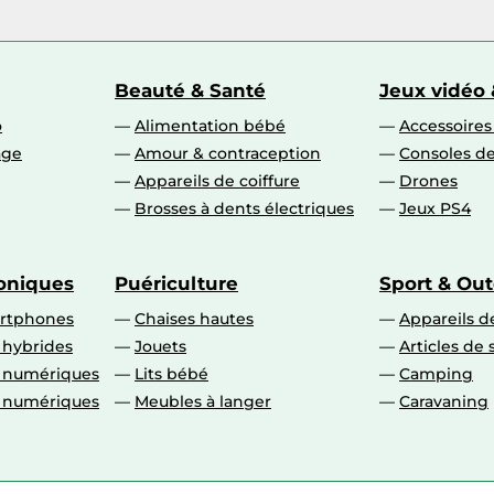
Beauté & Santé
Jeux vidéo 
o
Alimentation bébé
Accessoire
age
Amour & contraception
Consoles de
Appareils de coiffure
Drones
Brosses à dents électriques
Jeux PS4
roniques
Puériculture
Sport & Ou
artphones
Chaises hautes
Appareils de
 hybrides
Jouets
Articles de 
o numériques
Lits bébé
Camping
o numériques
Meubles à langer
Caravaning