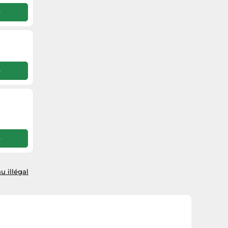
e
e
e
u illégal