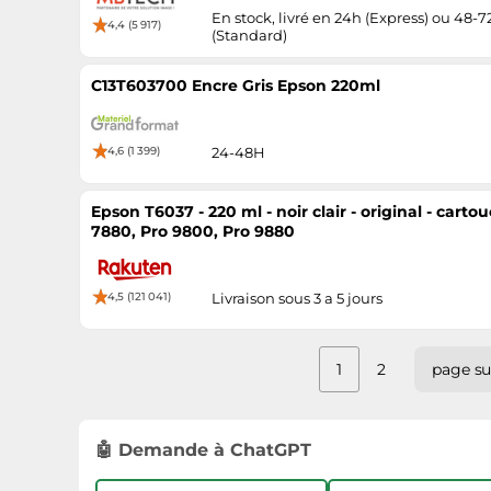
En stock, livré en 24h (Express) ou 48-7
4,4 (5 917)
(Standard)
C13T603700 Encre Gris Epson 220ml
4,6 (1 399)
24-48H
Epson T6037 - 220 ml - noir clair - original - cart
7880, Pro 9800, Pro 9880
4,5 (121 041)
Livraison sous 3 a 5 jours
1
2
page su
🤖 Demande à ChatGPT