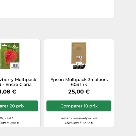
wberry Multipack
Epson Multipack 3-colours
9 - Encre Claria
603 Ink
e N,C,M,J
3,08 €
25,00 €
rer 20 prix
Comparer 10 prix
lfaprint.fr
amazon-marketplace.fr
ison à 9,90 €
Livraison à 10,10 €