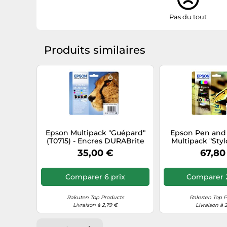
Pas du tout
Produits similaires
Epson Multipack "Guépard"
Epson Pen and
(T0715) - Encres DURABrite
Multipack "Sty
Ultra N, C, M, J
16XL - Encre DUR
35,00 €
67,80
N,C,M
Comparer 6 prix
Comparer 2
Rakuten Top Products
Rakuten Top P
Livraison à 2,79 €
Livraison à 