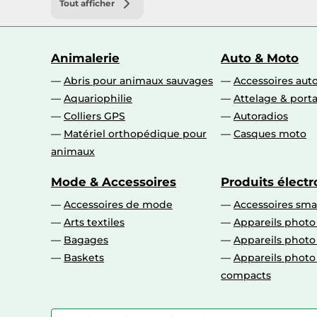
Tout afficher
Animalerie
Auto & Moto
Abris pour animaux sauvages
Accessoires aut
Aquariophilie
Attelage & port
Colliers GPS
Autoradios
Matériel orthopédique pour
Casques moto
animaux
Mode & Accessoires
Produits élect
Accessoires de mode
Accessoires sm
Arts textiles
Appareils photo
Bagages
Appareils phot
Baskets
Appareils phot
compacts