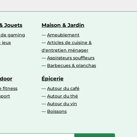
& Jouets
Maison & Jardin
s de gaming
Ameublement
 jeux
Articles de cuisine &
d'entretien ménager
Aspirateurs souffleurs
Barbecues & planchas
tdoor
Épicerie
 fitness
Autour du café
sport
Autour du thé
Autour du vin
Boissons