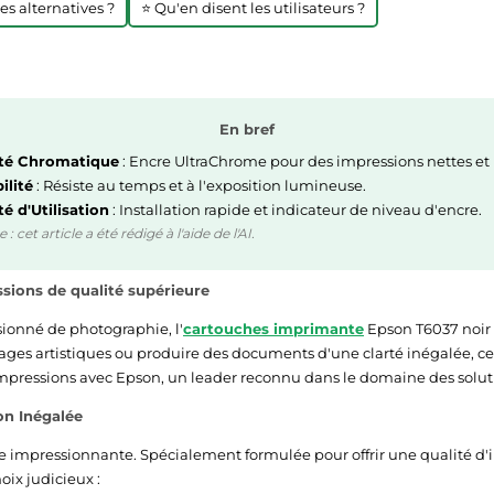
res alternatives ?
⭐ Qu'en disent les utilisateurs ?
En bref
té Chromatique
: Encre UltraChrome pour des impressions nettes et 
ilité
: Résiste au temps et à l'exposition lumineuse.
té d'Utilisation
: Installation rapide et indicateur de niveau d'encre.
 cet article a été rédigé à l'aide de l'AI.
ssions de qualité supérieure
sionné de photographie, l'
cartouches imprimante
Epson T6037 noir c
rages artistiques ou produire des documents d'une clarté inégalée, ce
s impressions avec Epson, un leader reconnu dans le domaine des sol
on Inégalée
ce impressionnante. Spécialement formulée pour offrir une qualité d'
hoix judicieux :