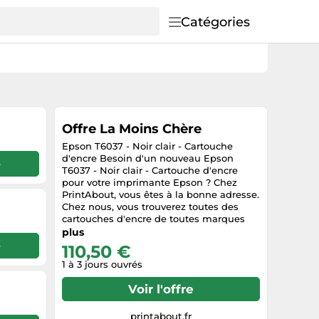
Catégories
Offre La Moins Chère
Epson T6037 - Noir clair - Cartouche
d'encre Besoin d'un nouveau Epson
e
T6037 - Noir clair - Cartouche d'encre
pour votre imprimante Epson ? Chez
PrintAbout, vous êtes à la bonne adresse.
Chez nous, vous trouverez toutes des
cartouches d'encre de toutes marques
aux meilleurs prix. En savoir plus sur
plus
Epson T6037 - Noir clair - Cartouche
e
110,50 €
d'encre ? Dans ce cas, lisez la suite ! Tout
1 à 3 jours ouvrés
ce qu'il faut savoir sur les Epson T6037 -
Noir clair - Cartouche d'encre Cette
Voir l'offre
Epson T6037 - Noir clair - Cartouche
d'encre fait partie de la série T603 de
Epson et contient la couleur : noir clair.
printabout.fr