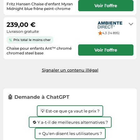
Informatique
Vélos
Fritz Hansen Chaise d'enfant Myran
Voir l'offre
Taille-haies
Midnight blue frêne peint-chrome
Jeux électroniques
Vélos biking
8-10 semaines
Techniques de mesure
Lave-linge
Vêtements de sport
239,00 €
Textiles de maison
Machines à coudre
Livraison gratuite
Équipement outdoor
4,3 (14 895)
Tondeuses
Montres connectées
Prix total le moins cher
Tronçonneuses
Chaise pour enfants Ant™ chromé
Médias
Voir l'offre
chromed steel base
Tuyaux d'arrosage
2-3 jours
Objectifs photo
Éclairage
Ordinateurs portables
Signaler un contenu illégal
Éviers
Photo
Plaques de cuisson
🤖 Demande à ChatGPT
Reflex numériques
Robots de cuisine
💡 Est-ce que ça vaut le prix ?
Réfrigérateurs
🔁 Y a-t-il de meilleures alternatives ?
Smartphones
⭐ Qu'en disent les utilisateurs ?
Sèche-linge