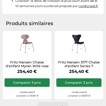
Livraison:
le délai de livraison le plus court allant de 8-
10 semaines jours ouvrés est proposé par
nordicnest.fr
Produits similaires
Fritz Hansen Chaise
Fritz Hansen 3177 Chaise
d'enfant Myran Wild rose
d'enfant Series 7
frêne peint-chrome
Midnight blue frêne
254,40 €
254,40 €
peint-chrome
Comparer 3 prix
Comparer 3 prix
nordicnest.fr
nordicnest.fr
Livraison à 59,90 €
Livraison à 59,90 €