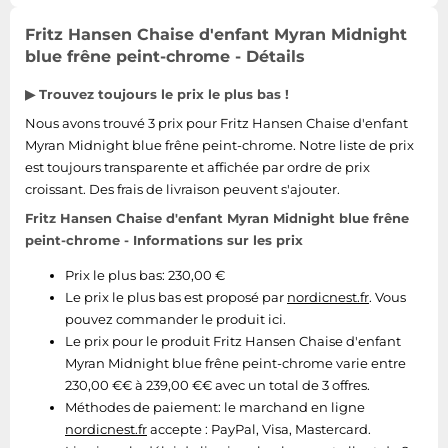
Tablettes tactiles
Fritz Hansen Chaise d'enfant Myran Midnight
Tondeuses cheveux & barbe
blue frêne peint-chrome - Détails
Téléphonie
▶ Trouvez toujours le prix le plus bas !
Téléviseurs
Nous avons trouvé 3 prix pour Fritz Hansen Chaise d'enfant
Télévision & vidéo
Myran Midnight blue frêne peint-chrome. Notre liste de prix
est toujours transparente et affichée par ordre de prix
Électroménager
croissant. Des frais de livraison peuvent s'ajouter.
Fritz Hansen Chaise d'enfant Myran Midnight blue frêne
peint-chrome - Informations sur les prix
Prix le plus bas: 230,00 €
Le prix le plus bas est proposé par
nordicnest.fr
. Vous
pouvez commander le produit ici.
Le prix pour le produit Fritz Hansen Chaise d'enfant
Myran Midnight blue frêne peint-chrome varie entre
230,00 €€ à 239,00 €€ avec un total de 3 offres.
Méthodes de paiement:
le marchand en ligne
nordicnest.fr
accepte : PayPal, Visa, Mastercard.