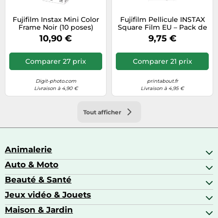
Fujifilm Instax Mini Color
Fujifilm Pellicule INSTAX
Frame Noir (10 poses)
Square Film EU – Pack de
10
10,90 €
9,75 €
Comparer 27 prix
Comparer 21 prix
Digit-photo.com
printabout.fr
Livraison à 4,90 €
Livraison à 4,95 €
Tout afficher
Animalerie
Auto & Moto
Abris pour animaux sauvages
Aquariophilie
Beauté & Santé
Accessoires auto
Colliers GPS
Attelage & portage
Jeux vidéo & Jouets
Alimentation bébé
Matériel orthopédique pour animaux
Autoradios
Amour & contraception
Maison & Jardin
Accessoires de gaming
Casques moto