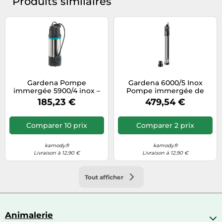
Produits similaires
Gardena Pompe
Gardena 6000/5 Inox
immergée 5900/4 inox –
Pompe immergée de
900 W – 5 900 l/h – 1768-
forage 1499-20
185,23 €
479,54 €
20
Comparer 10 prix
Comparer 2 prix
kamody.fr
kamody.fr
Livraison à 12,90 €
Livraison à 12,90 €
Tout afficher
Animalerie