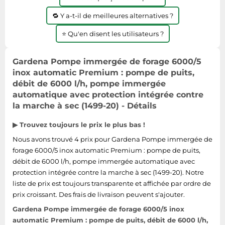
Tablettes tactiles
🔁 Y a-t-il de meilleures alternatives ?
Tondeuses cheveux & barbe
⭐ Qu'en disent les utilisateurs ?
Téléphonie
Téléviseurs
Gardena Pompe immergée de forage 6000/5
inox automatic Premium : pompe de puits,
Télévision & vidéo
débit de 6000 l/h, pompe immergée
Électroménager
automatique avec protection intégrée contre
la marche à sec (1499-20) - Détails
▶ Trouvez toujours le prix le plus bas !
Nous avons trouvé 4 prix pour Gardena Pompe immergée de
forage 6000/5 inox automatic Premium : pompe de puits,
débit de 6000 l/h, pompe immergée automatique avec
protection intégrée contre la marche à sec (1499-20). Notre
liste de prix est toujours transparente et affichée par ordre de
prix croissant. Des frais de livraison peuvent s'ajouter.
Gardena Pompe immergée de forage 6000/5 inox
automatic Premium : pompe de puits, débit de 6000 l/h,