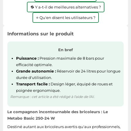
Tablettes tactiles
🔁 Y a-t-il de meilleures alternatives ?
Tondeuses cheveux & barbe
⭐ Qu'en disent les utilisateurs ?
Téléphonie
Informations sur le produit
Téléviseurs
Télévision & vidéo
En bref
Électroménager
Puissance :
Pression maximale de 8 bars pour
efficacité optimale.
Grande autonomie :
Réservoir de 24 litres pour longue
durée d'utilisation.
Transport facile :
Design léger, équipé de roues et
poignée ergonomique.
Remarque : cet article a été rédigé à l'aide de l'AI.
Le compagnon incontournable des bricoleurs : Le
Metabo Basic 250-24 W
Destiné autant aux bricoleurs avertis qu'aux professionnels,