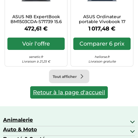
Tablettes tactiles
Tondeuses cheveux & barbe
ASUS NB ExpertBook
ASUS Ordinateur
BM1503CDA-S71739 15.6
portable Vivobook 17
Téléphonie
FHD Ryzen5 150 16GB
X1704VA-DICAU1059W
472,61 €
1 017,48 €
512GB noOS 3Y US int
Intel Core 7 150U 43,9 cm
Téléviseurs
keyboard layout
(17,3") Full HD
Voir l'offre
Comparer 6 prix
Télévision & vidéo
Électroménager
senetic.fr
hellorse.fr
Livraison à 21,25 €
Livraison gratuite
Tout afficher
Retour à la page d'accueil
Animalerie
Auto & Moto
Abris pour animaux sauvages
Aquariophilie