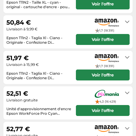
Informatique
Epson T11N2 - Taille XL - cyan -
Voir l'offre
Vélos
original - cartouche d'encre - pour
Taille-haies
Jeux électroniques
P/N: C11CK19401, C11CK19401BM,
Se renseigner auprès du vendeur
Vélos biking
C11CK19401BY, C11CK19401E1,
Techniques de mesure
Lave-linge
C11CK21401 G
50,84 €
Vêtements de sport
Textiles de maison
Livraison à 9,99 €
Machines à coudre
1,7 (18 391)
Équipement outdoor
Tondeuses
Epson T11n2 - Taglia Xl - Ciano -
Montres connectées
Voir l'offre
Originale - Confezione Di
Tronçonneuses
Inchiostro
Livraison sous 2 à 3 jours ouvrés
Médias
Tuyaux d'arrosage
51,97 €
Objectifs photo
Livraison à 15,99 €
Éclairage
1,7 (18 391)
Ordinateurs portables
Epson T11n2 - Taglia Xl - Ciano -
Éviers
Voir l'offre
Photo
Originale - Confezione Di
Inchiostro
Habituellement expédié sous 3 à 4
Plaques de cuisson
jours
52,51 €
Reflex numériques
Livraison gratuite
4,3 (16 429)
Robots de cuisine
Unité d'approvisionnement d'encre
Voir l'offre
Epson WorkForce Pro Cyan
Réfrigérateurs
C13T11N240
5 jours ouvrés
Smartphones
52,77 €
Sèche-linge
Livraison gratuite