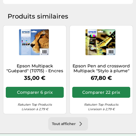
Produits similaires
Epson Multipack
Epson Pen and crossword
"Guépard" (T0715) - Encres
Multipack "Stylo à plume"
DURABrite Ultra N, C, M, J
16XL - Encre DURABrite
35,00 €
67,80 €
Ultra N,C,M,J
Comparer 6 prix
Comparer 22 prix
Rakuten Top Products
Rakuten Top Products
Livraison à 2,79 €
Livraison à 2,79 €
Tout afficher