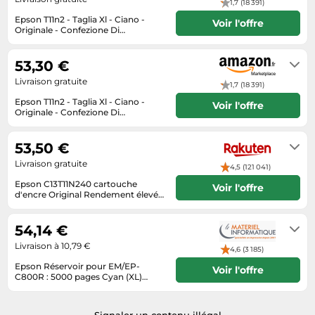
1,7 (18 391)
Tablettes tactiles
Epson T11n2 - Taglia Xl - Ciano -
Voir l'offre
Originale - Confezione Di
Tondeuses cheveux & barbe
Inchiostro
Livraison sous 2 à 3 jours ouvrés
Téléphonie
53,30 €
Téléviseurs
Livraison gratuite
1,7 (18 391)
Epson T11n2 - Taglia Xl - Ciano -
Télévision & vidéo
Voir l'offre
Originale - Confezione Di
Inchiostro
Électroménager
En stock. Livraison Express possible
avec Amazon Premium.
53,50 €
Livraison gratuite
4,5 (121 041)
Epson C13T11N240 cartouche
Voir l'offre
d'encre Original Rendement élevé
(XL) Cyan
Livraison sous 3 a 5 jours
54,14 €
Livraison à 10,79 €
4,6 (3 185)
Epson Réservoir pour EM/EP-
Voir l'offre
C800R : 5000 pages Cyan (XL)
C13T11N240
24 - 48 heures ouvrées
Signaler un contenu illégal