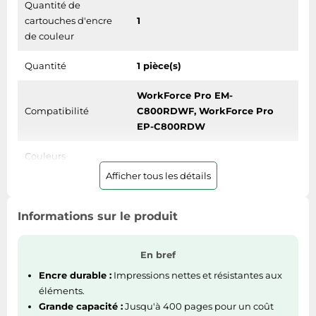
Quantité de
cartouches d'encre
1
de couleur
Quantité
1 pièce(s)
WorkForce Pro EM-
Compatibilité
C800RDWF, WorkForce Pro
EP-C800RDW
Couleurs
Cyan
d'impression
Afficher tous les détails
Type de cartouche
Rendement élevé (XL)
Informations sur le produit
d'encre
Type
Original
En bref
Encre durable :
Impressions nettes et résistantes aux
Type d'alimentation
Paquet unique
éléments.
Grande capacité :
Jusqu'à 400 pages pour un coût