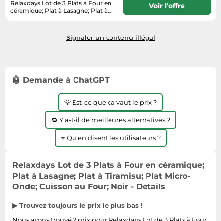
Informatique
Relaxdays Lot de 3 Plats à Four en
Voir l'offre
Vélos
céramique; Plat à Lasagne; Plat à
Taille-haies
Jeux électroniques
Tiramisu; Plat Micro-Onde; Cuisson
Livraison sous 2 à 3 jours ouvrés
Vélos biking
au Four; Noir
Techniques de mesure
Lave-linge
Vêtements de sport
Signaler un contenu illégal
Textiles de maison
Machines à coudre
Équipement outdoor
Tondeuses
Montres connectées
Tronçonneuses
Médias
🤖 Demande à ChatGPT
Tuyaux d'arrosage
Objectifs photo
💡 Est-ce que ça vaut le prix ?
Éclairage
Ordinateurs portables
🔁 Y a-t-il de meilleures alternatives ?
Éviers
Photo
⭐ Qu'en disent les utilisateurs ?
Plaques de cuisson
Reflex numériques
Relaxdays Lot de 3 Plats à Four en céramique;
Robots de cuisine
Plat à Lasagne; Plat à Tiramisu; Plat Micro-
Réfrigérateurs
Onde; Cuisson au Four; Noir - Détails
Smartphones
▶ Trouvez toujours le prix le plus bas !
Sèche-linge
Nous avons trouvé 2 prix pour Relaxdays Lot de 3 Plats à Four