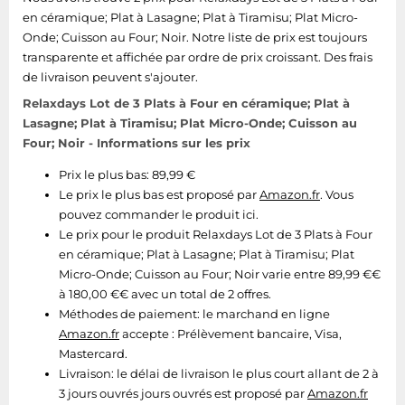
en céramique; Plat à Lasagne; Plat à Tiramisu; Plat Micro-
Tablettes tactiles
Onde; Cuisson au Four; Noir. Notre liste de prix est toujours
Tondeuses cheveux & barbe
transparente et affichée par ordre de prix croissant. Des frais
Téléphonie
de livraison peuvent s'ajouter.
Téléviseurs
Relaxdays Lot de 3 Plats à Four en céramique; Plat à
Lasagne; Plat à Tiramisu; Plat Micro-Onde; Cuisson au
Télévision & vidéo
Four; Noir - Informations sur les prix
Électroménager
Prix le plus bas: 89,99 €
Le prix le plus bas est proposé par
Amazon.fr
. Vous
pouvez commander le produit ici.
Le prix pour le produit Relaxdays Lot de 3 Plats à Four
en céramique; Plat à Lasagne; Plat à Tiramisu; Plat
Micro-Onde; Cuisson au Four; Noir varie entre 89,99 €€
à 180,00 €€ avec un total de 2 offres.
Méthodes de paiement:
le marchand en ligne
Amazon.fr
accepte : Prélèvement bancaire, Visa,
Mastercard.
Livraison:
le délai de livraison le plus court allant de 2 à
3 jours ouvrés jours ouvrés est proposé par
Amazon.fr