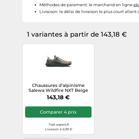
Méthodes de paiement:
le marchand en ligne
ek
Livraison:
le délai de livraison le plus court allant 
1 variantes à partir de 143,18 €
Chaussures d'alpinisme
Salewa Wildfire NXT Beige
44,5
143,18 €
Comparer 4 prix
Trek-expert.fr
Livraison à 6,99 €