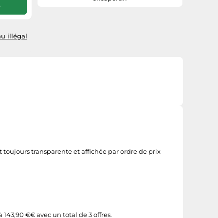
e
supplémentaire contre les chocs et les
obstacles. Performant et confortable, ce
modèle est le choix idéal pour les
grimpeurs et randonneurs à la recherche
u illégal
d’une chaussure polyvalente, offrant
maintien, protection et adhérence.
 toujours transparente et affichée par ordre de prix
143,90 €€ avec un total de 3 offres.