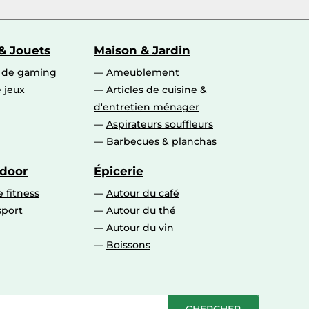
& Jouets
Maison & Jardin
s de gaming
Ameublement
 jeux
Articles de cuisine &
d'entretien ménager
Aspirateurs souffleurs
Barbecues & planchas
tdoor
Épicerie
 fitness
Autour du café
sport
Autour du thé
Autour du vin
Boissons