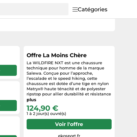
Catégories
Offre La Moins Chère
La WILDFIRE NXT est une chaussure
technique pour homme de la marque
e
Salewa. Conçue pour l’approche,
l’escalade et le speed hiking, cette
chaussure est dotée d’une tige en nylon
Matryx® haute ténacité et de polyester
ripstop pour allier durabilité et résistance
dans les environnements exigeants.
plus
Grâce à la semelle Vibram® All-Terrain™
e
124,90 €
Megagrip, elle offre une accroche
1 à 2 jour(s) ouvré(s)
optimale sur tous types de terrains,
tandis que le système 3F au niveau du
Voir l'offre
talon et des zones latérales garantit un
maintien précis et confortable. Le pare-
pierre en TPU apporte une protection
ekosport.fr