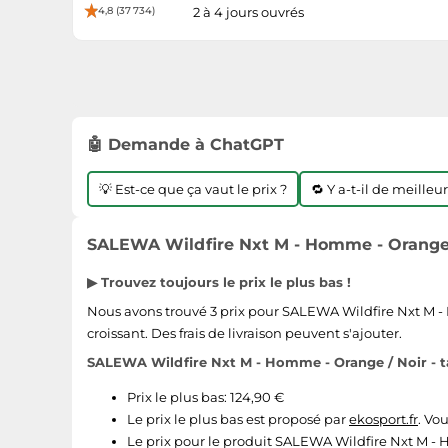
4,8 (37 734)
2 à 4 jours ouvrés
🤖 Demande à ChatGPT
💡 Est-ce que ça vaut le prix ?
🔁 Y a-t-il de meilleu
SALEWA Wildfire Nxt M - Homme - Orange / 
▶ Trouvez toujours le prix le plus bas !
Nous avons trouvé 3 prix pour SALEWA Wildfire Nxt M - Ho
croissant. Des frais de livraison peuvent s'ajouter.
SALEWA Wildfire Nxt M - Homme - Orange / Noir - tai
Prix le plus bas: 124,90 €
Le prix le plus bas est proposé par
ekosport.fr
. Vo
Le prix pour le produit SALEWA Wildfire Nxt M - H