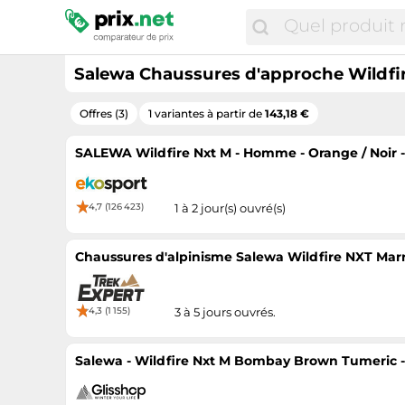
Salewa Chaussures d'approche Wildfi
Offres (3)
1 variantes à partir de
143,18 €
SALEWA Wildfire Nxt M - Homme - Orange / Noir -
4,7 (126 423)
1 à 2 jour(s) ouvré(s)
Chaussures d'alpinisme Salewa Wildfire NXT Mar
4,3 (1 155)
3 à 5 jours ouvrés.
Salewa - Wildfire Nxt M Bombay Brown Tumeric -