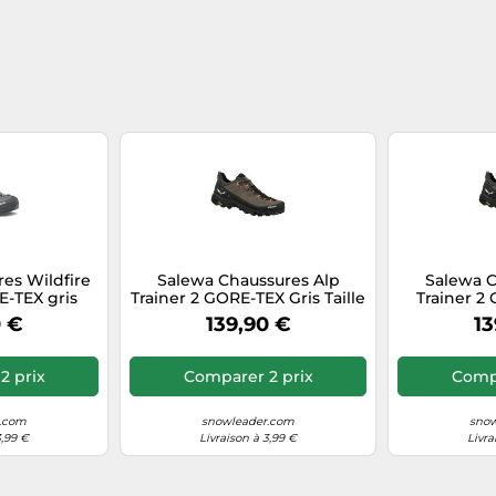
es Wildfire
Salewa Chaussures Alp
Salewa C
E-TEX gris
Trainer 2 GORE-TEX Gris Taille
Trainer 2 
le 44
44,5
T
0 €
139,90 €
13
2 prix
Comparer 2 prix
Compa
.com
snowleader.com
snow
3,99 €
Livraison à 3,99 €
Livra