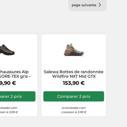
page suivante
haussures Alp
Salewa Bottes de randonnée
GORE-TEX gris –
Wildfire NXT Mid GTX
aille 44
imperméables Gore-Tex
9,90 €
153,90 €
femme Sable mouvant/rouge
39EU
rer 2 prix
Comparer 2 prix
leader.com
snowleader.com
ison à 3,99 €
Livraison à 3,99 €