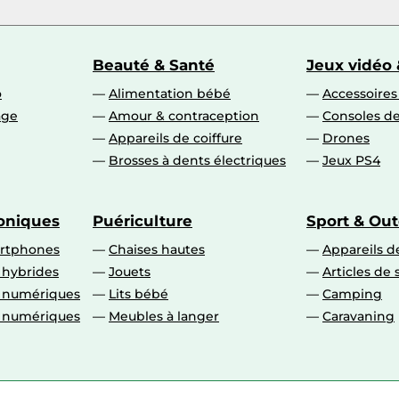
Beauté & Santé
Jeux vidéo 
o
Alimentation bébé
Accessoire
age
Amour & contraception
Consoles de
Appareils de coiffure
Drones
Brosses à dents électriques
Jeux PS4
roniques
Puériculture
Sport & Ou
artphones
Chaises hautes
Appareils de
 hybrides
Jouets
Articles de 
o numériques
Lits bébé
Camping
o numériques
Meubles à langer
Caravaning