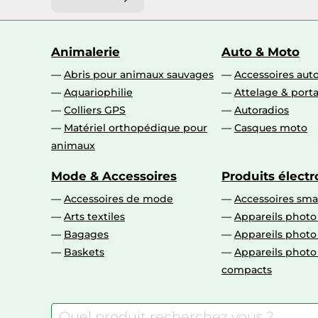
Animalerie
Auto & Moto
Abris pour animaux sauvages
Accessoires aut
Aquariophilie
Attelage & port
Colliers GPS
Autoradios
Matériel orthopédique pour
Casques moto
animaux
Mode & Accessoires
Produits élect
Accessoires de mode
Accessoires sm
Arts textiles
Appareils photo
Bagages
Appareils phot
Baskets
Appareils phot
compacts