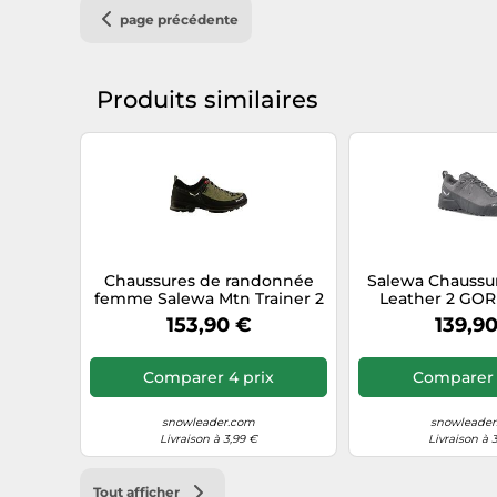
page précédente
Produits similaires
Chaussures de randonnée
Salewa Chaussur
femme Salewa Mtn Trainer 2
Leather 2 GOR
Gtx 37
foncé tail
153,90 €
139,9
Comparer 4 prix
Comparer 
snowleader.com
snowleader
Livraison à 3,99 €
Livraison à 
Tout afficher