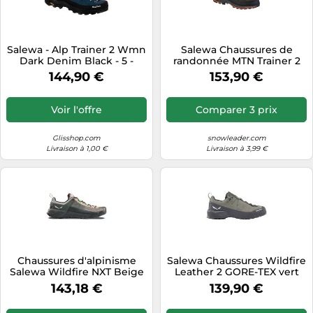
Salewa - Alp Trainer 2 Wmn
Salewa Chaussures de
Dark Denim Black - 5 -
randonnée MTN Trainer 2
Chaussures d'approche
GORE-TEX Noir/Carrot
144,90 €
153,90 €
Homme 9,5
Voir l'offre
Comparer 3 prix
Glisshop.com
snowleader.com
Livraison à 1,00 €
Livraison à 3,99 €
Chaussures d'alpinisme
Salewa Chaussures Wildfire
Salewa Wildfire NXT Beige
Leather 2 GORE-TEX vert
41
femme 40.5
143,18 €
139,90 €