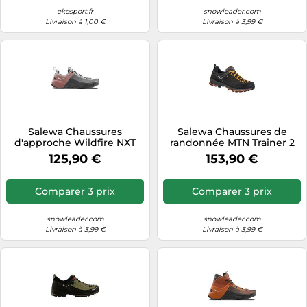
ekosport.fr
snowleader.com
Livraison à 1,00 €
Livraison à 3,99 €
Salewa Chaussures
Salewa Chaussures de
d'approche Wildfire NXT
randonnée MTN Trainer 2
Femme gris marron terre
Gore-Tex Homme
125,90 €
153,90 €
cuite Taille 40,5
Noir/Carrot Taille 7,5
Comparer 3 prix
Comparer 3 prix
snowleader.com
snowleader.com
Livraison à 3,99 €
Livraison à 3,99 €