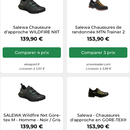
Salewa Chaussure
Salewa Chaussures de
d'approche WILDFIRE NXT
randonnée MTN Trainer 2
GTX Onyx/Irish Green
Gore-Tex Homme 11
139,90 €
153,90 €
Homme 10
(black/carrot)
Comparer 4 prix
Comparer 3 prix
ekosport.fr
snowleader.com
Livraison à 1,00 €
Livraison à 3,99 €
SALEWA Wildfire Nxt Gore-
Salewa - Chaussures
tex M - Homme - Noir / Gris
d'approche en GORE-TEX®
- taille 43- modèle 2026
- Mtn Trainer 2 GTX W
139,90 €
153,90 €
Shadow/Black pour