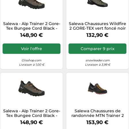
Salewa - Alp Trainer 2 Gore-
Salewa Chaussures Wildfire
Tex Bungee Cord Black -
2 GORE-TEX vert foncé noir
8.5 - Chaussures
Taille 44
148,90 €
132,90 €
d'approche
Voir l'offre
Comparer 9 prix
Glisshop.com
snowleader.com
Livraison à 1,00 €
Livraison à 3,99 €
Salewa - Alp Trainer 2 Gore-
Salewa Chaussures de
Tex Bungee Cord Black -
randonnée MTN Trainer 2
10.5 - Chaussures
Gore-Tex (black/carrot)
148,90 €
153,90 €
d'approche
Homme 8 5