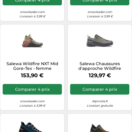
snowleader.com
snowleader.com
Livraison à 3,99 €
Livraison à 3,99 €
Salewa Wildfire NXT Mid
Salewa Chaussures
Gore-Tex - femme
d'approche Wildfire
Leather 2 GORE-TEX Vert
153,90 €
129,97 €
Femme Taille 41
Comparer 4 prix
Comparer 4 prix
snowleader.com
Alpiniste.fr
Livraison à 3,99 €
Livraison gratuite