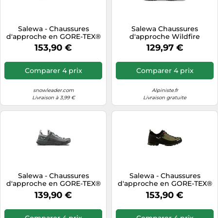
Salewa - Chaussures
Salewa Chaussures
d'approche en GORE-TEX®
d'approche Wildfire
- Mtn Trainer 2 GTX W
Leather 2 GTX W GORE-TEX
153,90 €
129,97 €
Shadow/Black pour
Shadow/Black Vert Taille
Femme - Taille 40 - Gris
38,5
Gris 40
Comparer 4 prix
Comparer 4 prix
snowleader.com
Alpiniste.fr
Livraison à 3,99 €
Livraison gratuite
Salewa - Chaussures
Salewa - Chaussures
d'approche en GORE-TEX®
d'approche en GORE-TEX®
- Wildfire Nxt GTX W
- Mtn Trainer 2 GTX W
139,90 €
153,90 €
Alloy/Dark Olive pour
Shadow/Black pour
Femme - Taille 37 - Gris Gris
Femme - Taille 41 - Gris Gris
37
41
Comparer 4 prix
Comparer 4 prix