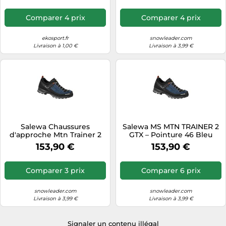
Femme - Taille 40,5 - Gris
Gris 40,5
Comparer 4 prix
Comparer 4 prix
ekosport.fr
snowleader.com
Livraison à 1,00 €
Livraison à 3,99 €
Salewa Chaussures
Salewa MS MTN TRAINER 2
d'approche Mtn Trainer 2
GTX – Pointure 46 Bleu
GTX GORE-TEX Homme
Seal/Noir
153,90 €
153,90 €
Blue Seal/Black Taille 44,5
Comparer 3 prix
Comparer 6 prix
snowleader.com
snowleader.com
Livraison à 3,99 €
Livraison à 3,99 €
Signaler un contenu illégal