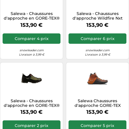
Salewa - Chaussures
Salewa - Chaussures
d'approche en GORE-TEX®
d'approche Wildfire Nxt
- Mtn Trainer 2 GTX W
Mid GTX GORE-TEX Homme
153,90 €
153,90 €
Shadow/Black pour
Taille 43 Bombay
Femme - Taille 39 - Gris Gris
Brown/Tumeric
39
Comparer 4 prix
Comparer 6 prix
snowleader.com
snowleader.com
Livraison à 3,99 €
Livraison à 3,99 €
Salewa - Chaussures
Salewa Chaussures
d'approche en GORE-TEX®
d'approche GORE-TEX
- Mtn Trainer 2 GTX W
Wildfire Nxt Mid GTX
153,90 €
153,90 €
Shadow/Black pour
Homme Bombay
Femme - Taille 38,5 - Gris
Brown/Tumeric Taille 42
Gris 38,5
Comparer 2 prix
Comparer 5 prix