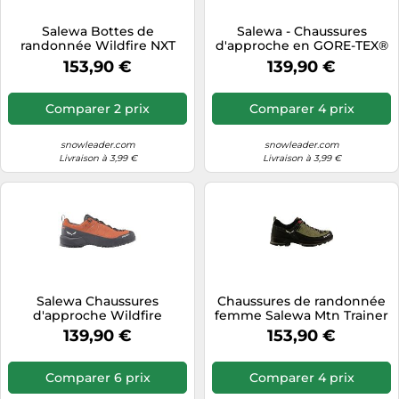
Tablettes tactiles
Salewa Bottes de
Salewa - Chaussures
randonnée Wildfire NXT
d'approche en GORE-TEX®
Tondeuses cheveux & barbe
Mid GTX imperméables
- Wildfire Nxt GTX W
153,90 €
139,90 €
Gore-Tex femme Sable
Alloy/Dark Olive pour
Téléphonie
mouvant/rouge 39EU
Femme - Taille 40,5 - Gris
Téléviseurs
Gris 40,5
Comparer 2 prix
Comparer 4 prix
Télévision & vidéo
snowleader.com
snowleader.com
Électroménager
Livraison à 3,99 €
Livraison à 3,99 €
Salewa Chaussures
Chaussures de randonnée
d'approche Wildfire
femme Salewa Mtn Trainer
Leather 2 GORE-TEX
2 Gtx 38
139,90 €
153,90 €
marron orange 44,5
Comparer 6 prix
Comparer 4 prix