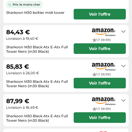
Informatique
Vélos
Prix le moins cher
Taille-haies
Jeux électroniques
Vélos biking
Sharkoon M30 boîtier midi tower
Voir l'offre
Techniques de mesure
Lave-linge
Vêtements de sport
6 jours
Textiles de maison
Machines à coudre
84,43 €
Équipement outdoor
Tondeuses
Montres connectées
Livraison à 19,40 €
1,7 (18 391)
Tronçonneuses
Médias
Sharkoon M30 Black Atx E-Atx Full
Voir l'offre
Tower Nero (m30 Black)
Tuyaux d'arrosage
Objectifs photo
Livraison sous 2 à 3 jours ouvrés
Éclairage
Ordinateurs portables
85,83 €
Éviers
Livraison à 26,00 €
Photo
1,7 (18 391)
Sharkoon M30 Black Atx E-Atx Full
Voir l'offre
Plaques de cuisson
Tower Nero (m30 Black)
Livraison sous 2 à 3 jours ouvrés
Reflex numériques
87,99 €
Robots de cuisine
Livraison à 18,49 €
1,7 (18 391)
Réfrigérateurs
Sharkoon M30 Black Atx E-Atx Full
Voir l'offre
Smartphones
Tower Nero (m30 Black)
Habituellement expédié sous 2 à 3
Sèche-linge
jours