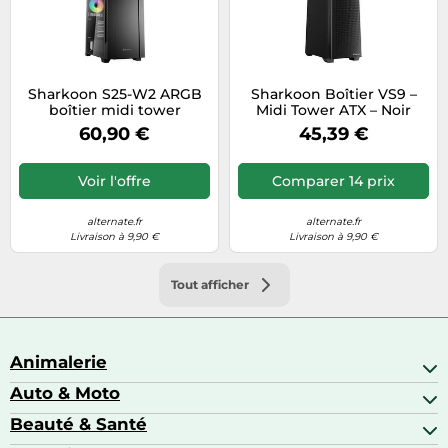
Sharkoon S25-W2 ARGB
Sharkoon Boîtier VS9 –
boîtier midi tower
Midi Tower ATX – Noir
60,90 €
45,39 €
Voir l'offre
Comparer 14 prix
alternate.fr
alternate.fr
Livraison à 9,90 €
Livraison à 9,90 €
Tout afficher
Animalerie
Auto & Moto
Abris pour animaux sauvages
Aquariophilie
Beauté & Santé
Accessoires auto
Colliers GPS