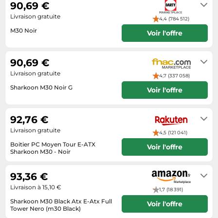
90,69 €
Tablettes tactiles
Livraison gratuite
4,4 (784 512)
Tondeuses cheveux & barbe
M30 Noir
Voir l'offre
Téléphonie
Se renseigner auprès du vendeur
Téléviseurs
90,69 €
Télévision & vidéo
Livraison gratuite
4,7 (337 058)
Électroménager
Sharkoon M30 Noir G
Voir l'offre
Se renseigner auprès du vendeur
92,76 €
Livraison gratuite
4,5 (121 041)
Boitier PC Moyen Tour E-ATX
Voir l'offre
Sharkoon M30 - Noir
Livraison sous 3 a 5 jours
93,36 €
Livraison à 15,10 €
1,7 (18 391)
Sharkoon M30 Black Atx E-Atx Full
Voir l'offre
Tower Nero (m30 Black)
Habituellement expédié sous 7 à 8