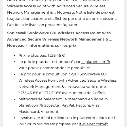
Tablettes tactiles
Wireless Access Point with Advanced Secure Wireless
Network Management & ... Nouveau. Notre liste de prix est
Tondeuses cheveux & barbe
toujours transparente et affichée par ordre de prix croissant.
Téléphonie
Des frais de livraison peuvent s'ajouter.
Téléviseurs
SonicWall SonicWave 681 Wireless Access Point with
Advanced Secure Wireless Network Management & ...
Télévision & vidéo
Nouveau - Informations sur les prix
Électroménager
Prix le plus bas: 1 235,45 €
Le prix le plus bas est proposé par
it-planet.com/fr
.
Vous pouvez commander le produit ici.
Le prix pour le produit SonicWall SonicWave 681
Wireless Access Point with Advanced Secure Wireless
Network Management & ... Nouveau varie entre
1 235,45 €€ à 1 272,51 €€ avec un total de 2 offres.
Méthodes de paiement:
le marchand en ligne
it-
planet.com/fr
accepte : PayPal, Facture, Visa,
Mastercard, Virement.
Livraison:
le délai de livraison le plus court allant de 1
jour jours ouvrés est proposé par
it-planet.com/fr