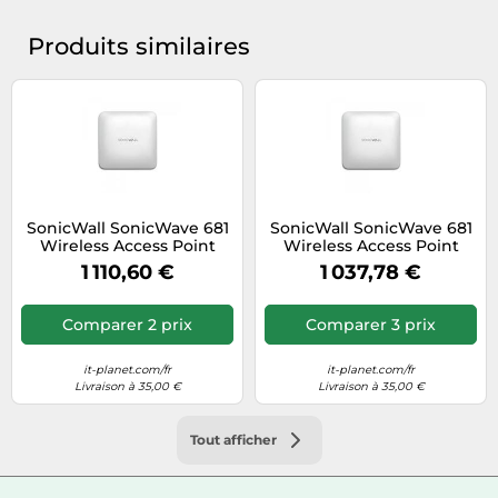
Produits similaires
SonicWall SonicWave 681
SonicWall SonicWave 681
Wireless Access Point
Wireless Access Point
with Advanced Secure
with Secure Wireless
1 110,60 €
1 037,78 €
Wireless Network
Network Managment and
Management & ...
Support ... Nouveau
Comparer 2 prix
Comparer 3 prix
it-planet.com/fr
it-planet.com/fr
Livraison à 35,00 €
Livraison à 35,00 €
Tout afficher