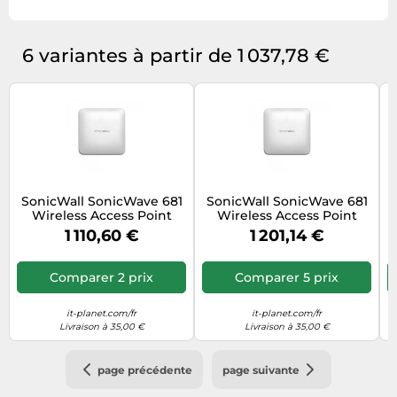
6 variantes à partir de 1 037,78 €
SonicWall SonicWave 681
SonicWall SonicWave 681
Wireless Access Point
Wireless Access Point
with Advanced Secure
with Secure Wireless
1 110,60 €
1 201,14 €
Wireless Network
Network Managment and
N
Management & ...
Support ... Nouveau
Nouveau
Comparer 2 prix
Comparer 5 prix
it-planet.com/fr
it-planet.com/fr
Livraison à 35,00 €
Livraison à 35,00 €
page précédente
page suivante