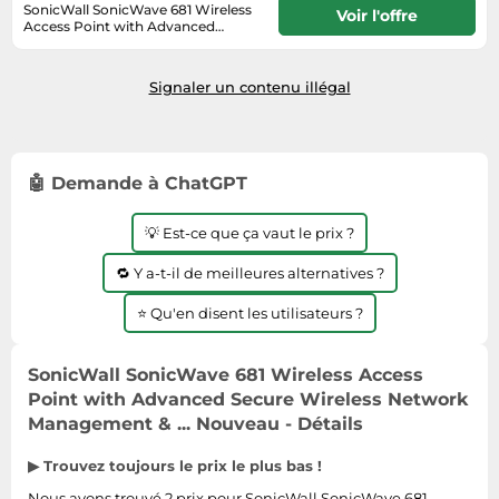
Informatique
SonicWall SonicWave 681 Wireless
Vélos
Voir l'offre
Access Point with Advanced
Taille-haies
Jeux électroniques
Secure Wireless Network
Livraison sous 2 à 3 jours ouvrés
Vélos biking
Management & ...
Techniques de mesure
Lave-linge
Vêtements de sport
Signaler un contenu illégal
Textiles de maison
Machines à coudre
Équipement outdoor
Tondeuses
Montres connectées
Tronçonneuses
Médias
🤖 Demande à ChatGPT
Tuyaux d'arrosage
Objectifs photo
💡 Est-ce que ça vaut le prix ?
Éclairage
Ordinateurs portables
Éviers
🔁 Y a-t-il de meilleures alternatives ?
Photo
⭐ Qu'en disent les utilisateurs ?
Plaques de cuisson
Reflex numériques
SonicWall SonicWave 681 Wireless Access
Robots de cuisine
Point with Advanced Secure Wireless Network
Réfrigérateurs
Management & ... Nouveau - Détails
Smartphones
▶ Trouvez toujours le prix le plus bas !
Sèche-linge
Nous avons trouvé 2 prix pour SonicWall SonicWave 681