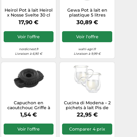
Heirol Pot à lait Heirol
Gewa Pot à lait en
x Nosse Svelte 30 cl
plastique 5 litres
Stone
Complet avec
17,90 €
30,89 €
couvercle - qualité
alimentaire
Voir l'offre
Voir l'offre
nordicnest.fr
wahl-agri.fr
Livraison à 6,90 €
Livraison à 9,99 €
Capuchon en
Cucina di Modena – 2
caoutchouc Griffe à
pichets à lait Pis de
lait 300cc - [8
Vache – double paroi –
1,54 €
22,95 €
20 cl
Voir l'offre
Comparer 4 prix