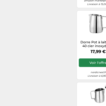
amazon-marketpla
Livraison à 15,0
Ninja
brewout.fr
loewe.tv/fr
coffee-webstore.com (FR)
Mathon.fr
Dorre Pot à lai
40 cier inoxy
17,99 €
Voir l'offr
nordicnest.fr
Livraison à 6,9