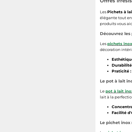
Offres irrési
Les
Pichets à lai
élégante tout en
produits vous aid
Découvrez les 
Les
pichets ino
décoration intéri
Esthétique
Durabilité 
Praticité :
Le pot à lait i
Le
pot à lait ino
lait à la perfect
Concentra
Facilité d'
Le pichet inox