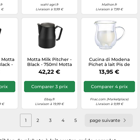
fr
wahl-agri.fr
Mathon.fr
0 €
Livraison à 9,99 €
Livraison à 7,99 €
 Motta
Motta Milk Pitcher -
Cucina di Modena
Black -
Black - 750ml Motta
Pichet à lait Pis de
ta
Vache 20 cl double
€
42,22 €
13,95 €
paroi design original
conservation optimale
prix
Comparer 3 prix
Comparer 4 prix
Ebay.fr
Fnac.com (Marketplace)
9 €
Livraison à 19,99 €
Livraison à 9,99 €
1
2
3
4
5
page suivante