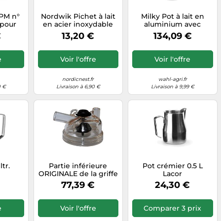
WPM n°
Nordwik Pichet à lait
Milky Pot à lait en
 pour
en acier inoxydable
aluminium avec
gent
Nordwik 50 cl
couvercle, 30 L pour
€
13,20 €
134,09 €
faciliter le transport
du lait
e
Voir l'offre
Voir l'offre
nordicnest.fr
wahl-agri.fr
0 €
Livraison à 6,90 €
Livraison à 9,99 €
ltr.
Partie inférieure
Pot crémier 0.5 L
ORIGINALE de la griffe
Lacor
à lait de Westfalia
€
77,39 €
24,30 €
200cc
e
Voir l'offre
Comparer 3 prix