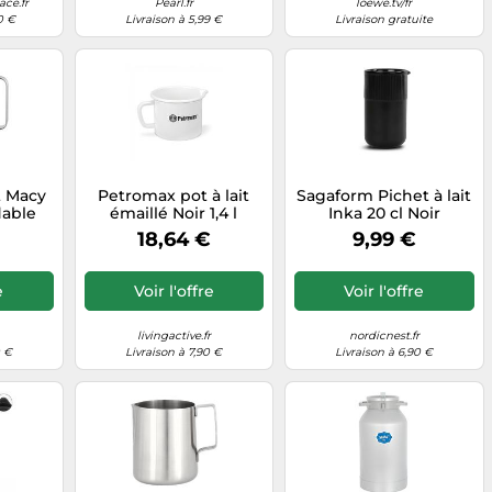
ce.fr
Pearl.fr
loewe.tv/fr
0 €
Livraison à 5,99 €
Livraison gratuite
t Macy
Petromax pot à lait
Sagaform Pichet à lait
dable
émaillé Noir 1,4 l
Inka 20 cl Noir
18,64 €
9,99 €
e
Voir l'offre
Voir l'offre
livingactive.fr
nordicnest.fr
0 €
Livraison à 7,90 €
Livraison à 6,90 €