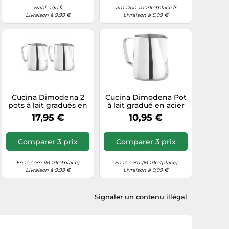
wahl-agri.fr
amazon-marketplace.fr
Livraison à 9,99 €
Livraison à 5,99 €
Cucina Dimodena 2
Cucina Dimodena Pot
pots à lait gradués en
à lait gradué en acier
acier inoxydable - 580
inoxydable - 580 ml
17,95 €
10,95 €
ml
Comparer 3 prix
Comparer 3 prix
Fnac.com (Marketplace)
Fnac.com (Marketplace)
Livraison à 9,99 €
Livraison à 9,99 €
Signaler un contenu illégal