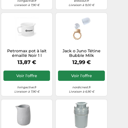
livingactive.fr
brewout.fr
Livraison à 7,90 €
Livraison à 9,00 €
Petromax pot à lait
Jack o Juno Tétine
émaillé Noir 1 l
Bubble Milk
13,87 €
12,99 €
Voir l'offre
Voir l'offre
livingactive.fr
nordicnest.fr
Livraison à 7,90 €
Livraison à 6,90 €