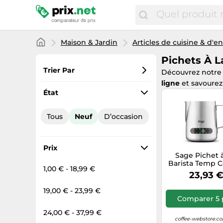
Maison & Jardin
Articles de cuisine & d'
Pichets À L
Trier Par
Découvrez notre
ligne
et savourez
Préférés
État
Prix croissant
Tous
Neuf
D’occasion
Prix total
Prix décroissant
Prix
Sage Pichet à
Barista Temp C
1,00 € - 18,99 €
– 48 cl en a
23,93 
inoxydabl
19,00 € - 23,99 €
Comparer 5 
24,00 € - 37,99 €
coffee-webstore.co