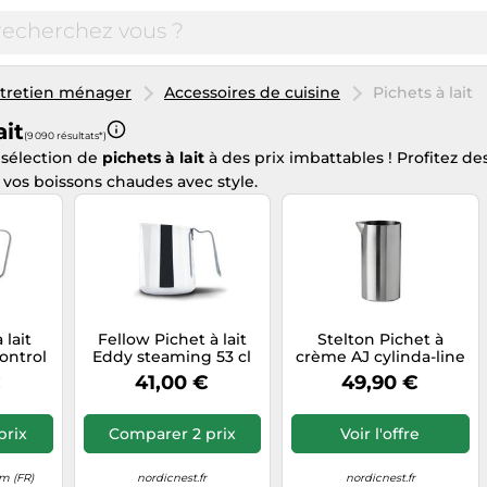
entretien ménager
Accessoires de cuisine
Pichets à lait
ait
(9 090 résultats*)
 sélection de
pichets à lait
à des prix imbattables ! Profitez de
 vos boissons chaudes avec style.
 lait
Fellow Pichet à lait
Stelton Pichet à
ontrol
Eddy steaming 53 cl
crème AJ cylinda-line
cier
Polished steel
15 cier inoxydable
€
41,00 €
49,90 €
e
prix
Comparer 2 prix
Voir l'offre
m (FR)
nordicnest.fr
nordicnest.fr