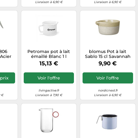
Livraison à 6,90 €
Livraison à 6,90 €
1806
Petromax pot à lait
blomus Pot à lait
 Acier
émaillé Blanc 1 l
Sablo 15 cl Savannah
e
15,13 €
9,90 €
prix
Voir l'offre
Voir l'offre
livingactive.fr
nordicnest.fr
9 €
Livraison à 7,90 €
Livraison à 6,90 €