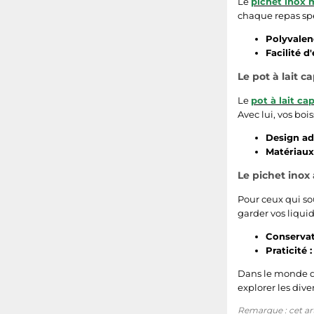
Le
pichet inox 
chaque repas spé
Polyvalen
Facilité d'
Le pot à lait 
Le
pot à lait c
Avec lui, vos bo
Design ad
Matériaux 
Le pichet inox
Pour ceux qui so
garder vos liqui
Conservat
Praticité :
Dans le monde 
explorer les dive
Remarque : cet arti