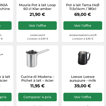
NINJA
Muurla Pot à lait Loop
Pot à lait Tama HxØ
achine
60 cl Klar-amber
11.5x14cm / 180cl
€
21,90 €
69,00 €
e
Voir l'offre
Voir l'offre
om
nordicnest.fr
Ambientedirect.com/fr
9 €
Livraison à 6,90 €
Livraison à 6,90 €
 à lait
Cucina di Modena –
Loewe Loewe
cier
Pichet à lait – Acier
aura.pure - milk
8/10
inoxydable
pitcher 600ml
€
11,95 €
39,00 €
l
x12x13
prix
Comparer 4 prix
Voir l'offre