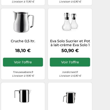
Livraison à 11,90 €
Livraison à 6,90 €
Cruche 0,5 ltr.
Eva Solo Sucrier et Pot
à lait-crème Eva Solo 1
set
18,10 €
50,90 €
Voir l'offre
Voir l'offre
Tireusesabiere.fr
nordicnest.fr
Livraison à 9,90 €
Livraison à 6,90 €