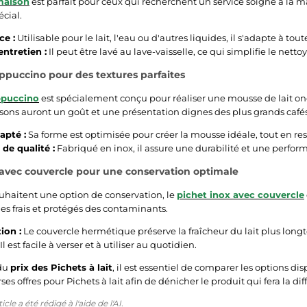
maison
est parfait pour ceux qui recherchent un service soigné à la mai
cial.
ce :
Utilisable pour le lait, l'eau ou d'autres liquides, il s'adapte à tout
entretien :
Il peut être lavé au lave-vaisselle, ce qui simplifie le netto
cappuccino pour des textures parfaites
appuccino
est spécialement conçu pour réaliser une mousse de lait on
issons auront un goût et une présentation dignes des plus grands cafés
apté :
Sa forme est optimisée pour créer la mousse idéale, tout en res
de qualité :
Fabriqué en inox, il assure une durabilité et une perfor
 avec couvercle pour une conservation optimale
uhaitent une option de conservation, le
pichet inox avec couvercle
des frais et protégés des contaminants.
ion :
Le couvercle hermétique préserve la fraîcheur du lait plus long
Il est facile à verser et à utiliser au quotidien.
du
prix des Pichets à lait
, il est essentiel de comparer les options di
rses offres pour Pichets à lait afin de dénicher le produit qui fera la d
cle a été rédigé à l'aide de l'AI.