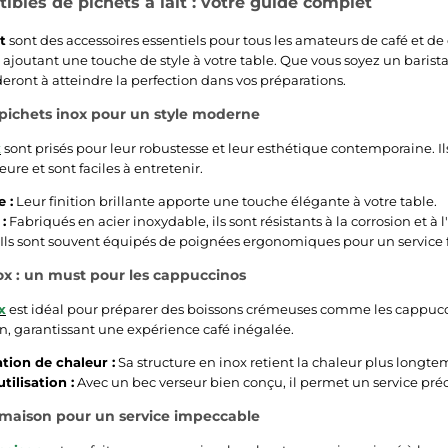
stibles de pichets à lait : votre guide complet
t
sont des accessoires essentiels pour tous les amateurs de café et de c
 ajoutant une touche de style à votre table. Que vous soyez un baris
eront à atteindre la perfection dans vos préparations.
pichets inox pour un style moderne
x
sont prisés pour leur robustesse et leur esthétique contemporaine. Il
eure et sont faciles à entretenir.
 :
Leur finition brillante apporte une touche élégante à votre table.
:
Fabriqués en acier inoxydable, ils sont résistants à la corrosion et à l
Ils sont souvent équipés de poignées ergonomiques pour un service f
nox : un must pour les cappuccinos
x
est idéal pour préparer des boissons crémeuses comme les cappucci
ion, garantissant une expérience café inégalée.
tion de chaleur :
Sa structure en inox retient la chaleur plus longtem
utilisation :
Avec un bec verseur bien conçu, il permet un service préci
 maison pour un service impeccable