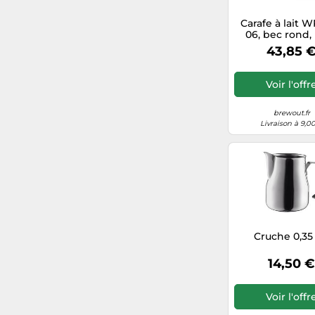
Carafe à lait 
06, bec rond,
latte art Ar
43,85 
Voir l'offr
brewout.fr
Livraison à 9,0
Cruche 0,35 
14,50 
Voir l'offr