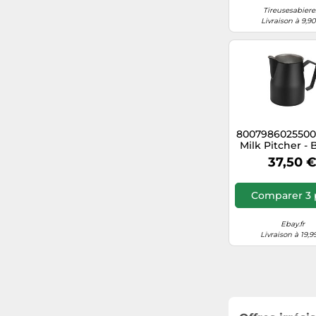
Tireusesabiere.
Livraison à 9,9
8007986025500
Milk Pitcher - 
500ml Mot
37,50 
Comparer 3 
Ebay.fr
Livraison à 19,9