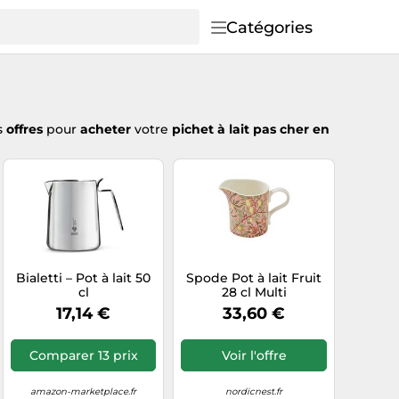
Catégories
s
offres
pour
acheter
votre
pichet à lait pas cher en
Bialetti – Pot à lait 50
Spode Pot à lait Fruit
cl
28 cl Multi
17,14 €
33,60 €
Comparer 13 prix
Voir l'offre
amazon-marketplace.fr
nordicnest.fr