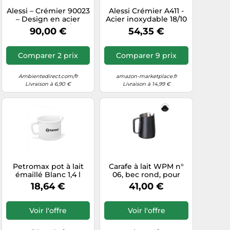
Alessi – Crémier 90023
Alessi Crémier A411 -
– Design en acier
Acier inoxydable 18/10
inoxydable 18/10
brillant avec couvercle
90,00 €
54,35 €
brillant
Comparer 2 prix
Comparer 9 prix
Ambientedirect.com/fr
amazon-marketplace.fr
Livraison à 6,90 €
Livraison à 14,99 €
Petromax pot à lait
Carafe à lait WPM n°
émaillé Blanc 1,4 l
06, bec rond, pour
latte art Noir
18,64 €
41,00 €
Voir l'offre
Voir l'offre