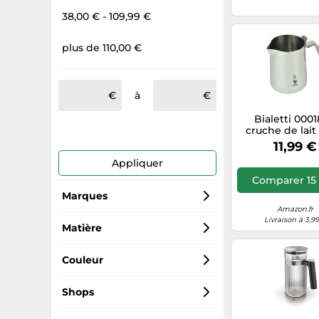
38,00 € - 109,99 €
plus de 110,00 €
à
Bialetti 000
cruche de lait
inoxydabl
11,99 €
Appliquer
Comparer 15 
Marques
Amazon.fr
Livraison à 3,9
Metallurgica Motta
Matière
Bialetti
Inox
Couleur
Alessi
Plastique
Argent
Shops
Cucina di Modena