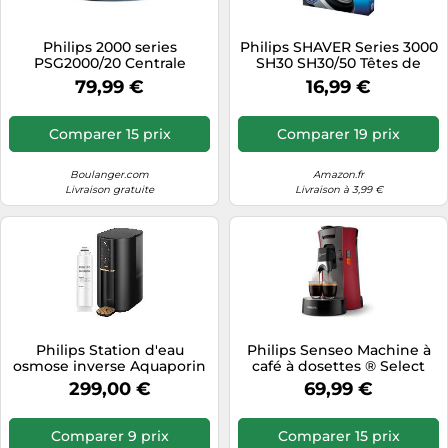
Philips 2000 series
Philips SHAVER Series 3000
PSG2000/20 Centrale
SH30 SH30/50 Têtes de
vapeur
rasage de rechange
79,99 €
16,99 €
Comparer 15 prix
Comparer 19 prix
Boulanger.com
Amazon.fr
Livraison gratuite
Livraison à 3,99 €
Philips Station d'eau
Philips Senseo Machine à
osmose inverse Aquaporin
café à dosettes ® Select
Inside® élimine 110
CSA240/91
299,00 €
69,99 €
substances, filtre 1 an
Comparer 9 prix
Comparer 15 prix