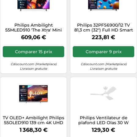
Philips Ambilight
Philips 32PFS6900/12 TV
55MLED910 'The Xtra' Mini
81,3 cm (32") Full HD Smart
LED 4K Smart TV - Écran 55
TV Wifi Noir
609,06 €
223,81 €
Pouces avec P5 Perfect
Picture Engine Ultra HD,
Titan OS, Dolby Vision et
Comparer 15 prix
Comparer 9 prix
Son Dolby Atmos
Cdiscount.com (Marketplace)
Cdiscount.com (Marketplace)
Livraison gratuite
Livraison gratuite
TV OLED+ Ambilight Philips
Philips Ventilateur de
55OLED910 139 cm 4K UHD
plafond LED Olas 30 W
2025 Gris métal
Ø1070 x H310 mm blanc
1 368,30 €
129,30 €
avec télécommande,