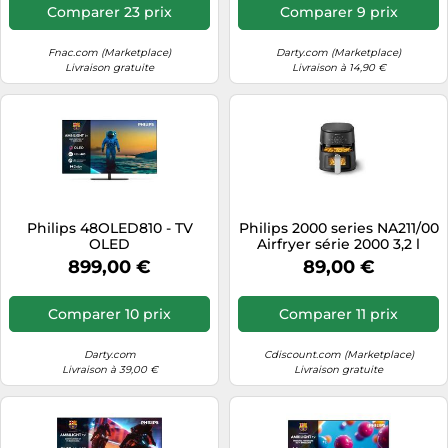
Comparer 23 prix
Comparer 9 prix
Fnac.com (Marketplace)
Darty.com (Marketplace)
Livraison gratuite
Livraison à 14,90 €
Philips 48OLED810 - TV
Philips 2000 series NA211/00
OLED
Airfryer série 2000 3,2 l
(argent)
899,00 €
89,00 €
Comparer 10 prix
Comparer 11 prix
Darty.com
Cdiscount.com (Marketplace)
Livraison à 39,00 €
Livraison gratuite