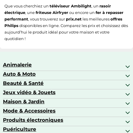
Que vous cherchiez un
téléviseur Ambilight
, un
rasoir
électrique
, une
friteuse Airfryer
ou encore un
fer à repasser
performant
, vous trouverez sur
prix.net
les meilleures
offres
Philips
disponibles en ligne. Comparez les prix et choisissez dès
aujourd’hui le produit idéal pour votre maison et votre
quotidien !
Animalerie
Auto & Moto
Abris pour animaux sauvages
Aquariophilie
Beauté & Santé
Accessoires auto
Colliers GPS
Attelage & portage
Jeux vidéo & Jouets
Alimentation bébé
Matériel orthopédique pour animaux
Autoradios
Amour & contraception
Maison & Jardin
Accessoires de gaming
Casques moto
Appareils de coiffure
Consoles de jeux
Mode & Accessoires
Ameublement
Brosses à dents électriques
Drones
Articles de cuisine & d'entretien ménager
Produits électroniques
Accessoires de mode
Jeux PS4
Aspirateurs souffleurs
Arts textiles
Puériculture
Accessoires smartphones