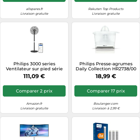
allspares.fr
Rakuten Top Products
Livraison gratuite
Livraison gratuite
Philips 3000 series
Philips Presse-agrumes
Ventilateur sur pied série
Daily Collection HR2738/00
3000
111,09 €
18,99 €
Comparer 2 prix
Comparer 17 prix
Amazon.fr
Boulanger.com
Livraison gratuite
Livraison à 2,99 €