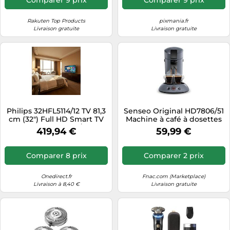
Rakuten Top Products
pixmania.fr
Livraison gratuite
Livraison gratuite
Philips 32HFL5114/12 TV 81,3
Senseo Original HD7806/51
cm (32") Full HD Smart TV
Machine à café à dosettes
Wifi Noir 250 cd/m²
419,94 €
59,99 €
Comparer 8 prix
Comparer 2 prix
Onedirect.fr
Fnac.com (Marketplace)
Livraison à 8,40 €
Livraison gratuite