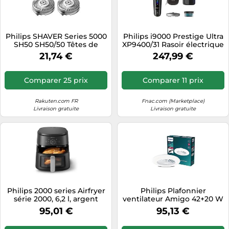
Philips SHAVER Series 5000
Philips i9000 Prestige Ultra
SH50 SH50/50 Têtes de
XP9400/31 Rasoir électrique
rasage de rechange
100 % étanche avec SkinIQ
21,74 €
247,99 €
Pro
Comparer 25 prix
Comparer 11 prix
Rakuten.com FR
Fnac.com (Marketplace)
Livraison gratuite
Livraison gratuite
Philips 2000 series Airfryer
Philips Plafonnier
série 2000, 6,2 l, argent
ventilateur Amigo 42+20 W
95,01 €
95,13 €