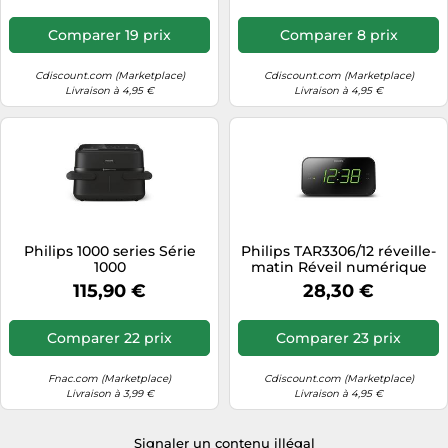
Comparer 19 prix
Comparer 8 prix
Cdiscount.com (Marketplace)
Cdiscount.com (Marketplace)
Livraison à 4,95 €
Livraison à 4,95 €
Philips 1000 series Série
Philips TAR3306/12 réveille-
1000
matin Réveil numérique
Noir
115,90 €
28,30 €
Comparer 22 prix
Comparer 23 prix
Fnac.com (Marketplace)
Cdiscount.com (Marketplace)
Livraison à 3,99 €
Livraison à 4,95 €
Signaler un contenu illégal