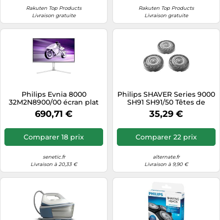
Rakuten Top Products
Rakuten Top Products
Livraison gratuite
Livraison gratuite
Philips Evnia 8000
Philips SHAVER Series 9000
32M2N8900/00 écran plat
SH91 SH91/50 Têtes de
de PC 80 cm (31.5") 3840 x
rasage de rechange
690,71 €
35,29 €
2160 pixels 4K Ultra HD QD-
OLED Blanc
Comparer 18 prix
Comparer 22 prix
senetic.fr
alternate.fr
Livraison à 20,33 €
Livraison à 9,90 €