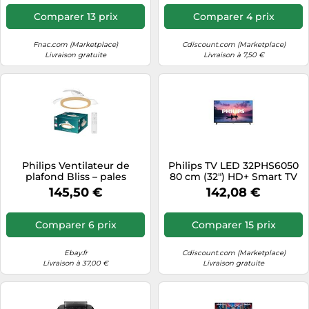
variable
Comparer 13 prix
Comparer 4 prix
Fnac.com (Marketplace)
Cdiscount.com (Marketplace)
Livraison gratuite
Livraison à 7,50 €
Philips Ventilateur de
Philips TV LED 32PHS6050
plafond Bliss – pales
80 cm (32") HD+ Smart TV
rétractables, Ø106 cm, bois,
Wi‑Fi 2025
145,50 €
142,08 €
LED, télécommande
Comparer 6 prix
Comparer 15 prix
Ebay.fr
Cdiscount.com (Marketplace)
Livraison à 37,00 €
Livraison gratuite