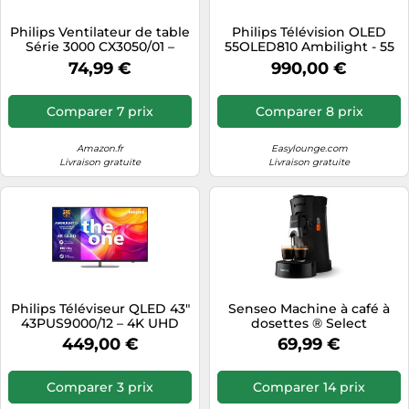
Tablettes tactiles
Philips Ventilateur de table
Philips Télévision OLED
Série 3000 CX3050/01 –
55OLED810 Ambilight - 55
Tondeuses cheveux & barbe
SilentWings 23 dB, oscillant
pouces 4K UHD Moteur P5
74,99 €
990,00 €
180°, Noir
AI
Téléphonie
Téléviseurs
Comparer 7 prix
Comparer 8 prix
Télévision & vidéo
Amazon.fr
Easylounge.com
Électroménager
Livraison gratuite
Livraison gratuite
Philips Téléviseur QLED 43"
Senseo Machine à café à
43PUS9000/12 – 4K UHD
dosettes ® Select
Ambilight P5, Dolby Vision,
CSA240/21
449,00 €
69,99 €
Dolby Atmos
Comparer 3 prix
Comparer 14 prix