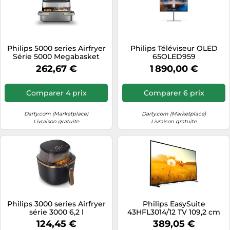
Philips 5000 series Airfryer
Philips Téléviseur OLED
Série 5000 Megabasket
65OLED959
avec vapeur
262,67 €
1 890,00 €
Comparer 4 prix
Comparer 6 prix
Darty.com (Marketplace)
Darty.com (Marketplace)
Livraison gratuite
Livraison gratuite
Philips 3000 series Airfryer
Philips EasySuite
série 3000 6,2 l
43HFL3014/12 TV 109,2 cm
(43") Full HD Noir 250 cd/m²
124,45 €
389,05 €