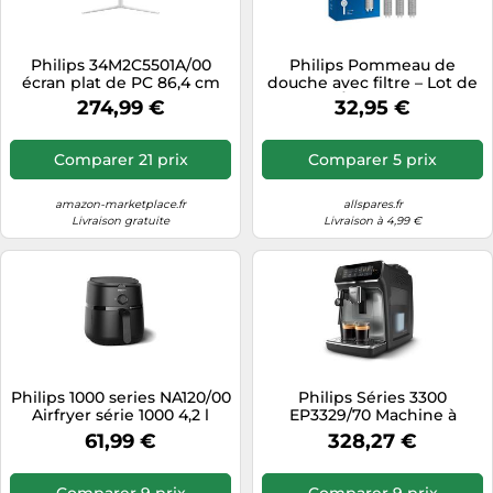
Philips 34M2C5501A/00
Philips Pommeau de
écran plat de PC 86,4 cm
douche avec filtre – Lot de
(34") 3440 x 1440 pixels
3 filtres – Élimine le chlore –
274,99 €
32,95 €
Wide Quad HD LCD Blanc
1 mois
Comparer 21 prix
Comparer 5 prix
amazon-marketplace.fr
allspares.fr
Livraison gratuite
Livraison à 4,99 €
Philips 1000 series NA120/00
Philips Séries 3300
Airfryer série 1000 4,2 l
EP3329/70 Machine à
espresso automatique
61,99 €
328,27 €
Comparer 9 prix
Comparer 9 prix