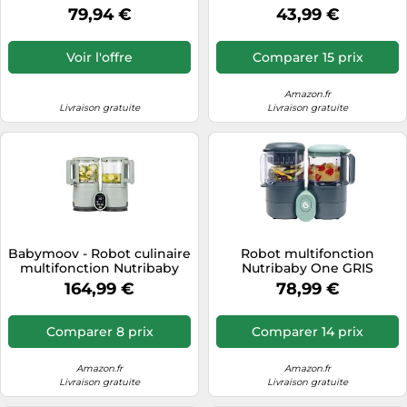
Culinaire Multifonctions
rapide
79,94 €
43,99 €
5en1
Voir l'offre
Comparer 15 prix
Amazon.fr
Livraison gratuite
Livraison gratuite
Babymoov - Robot culinaire
Robot multifonction
multifonction Nutribaby
Nutribaby One GRIS
Glass Celadon Green
Babymoov
164,99 €
78,99 €
Comparer 8 prix
Comparer 14 prix
Amazon.fr
Amazon.fr
Livraison gratuite
Livraison gratuite