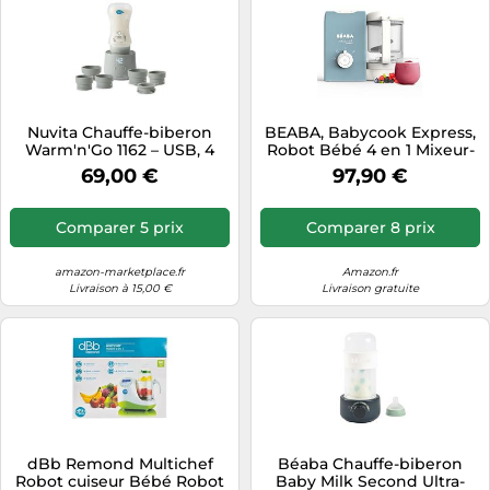
Nuvita Chauffe-biberon
BEABA, Babycook Express,
Warm'n'Go 1162 – USB, 4
Robot Bébé 4 en 1 Mixeur-
réglages, chauffe rapide –
Cuiseur, Cuisson Express
69,00 €
97,90 €
Universel
15min, Mixage sur-mesure,
Cuisson Vapeur Douce et
Saine, Décongélation,
Comparer 5 prix
Comparer 8 prix
Texture Homogène,
Capacité 1 250 ml, Bleu
Baltique
amazon-marketplace.fr
Amazon.fr
Livraison à 15,00 €
Livraison gratuite
dBb Remond Multichef
Béaba Chauffe-biberon
Robot cuiseur Bébé Robot
Baby Milk Second Ultra-