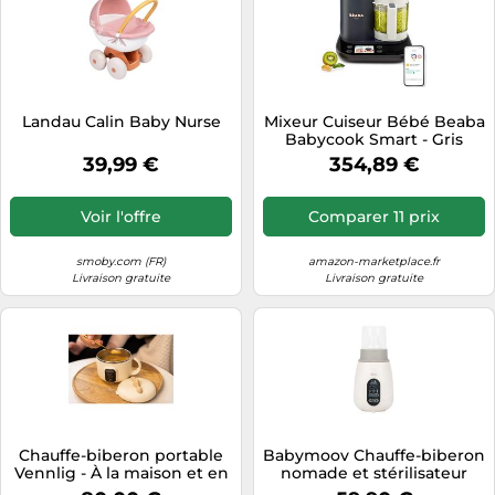
Landau Calin Baby Nurse
Mixeur Cuiseur Bébé Beaba
Babycook Smart - Gris
Anthracite
39,99 €
354,89 €
Voir l'offre
Comparer 11 prix
smoby.com (FR)
amazon-marketplace.fr
Livraison gratuite
Livraison gratuite
Chauffe-biberon portable
Babymoov Chauffe-biberon
Vennlig - À la maison et en
nomade et stérilisateur
déplacement
NutriSmart(+) Portable