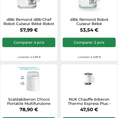
Tablettes tactiles
Tondeuses cheveux & barbe
dBb Remond dBb'Chef
dBb Remond Robot
Téléphonie
Robot Cuiseur Bébé Robot
Cuiseur Bébé
Multifonctions 6en1
Multifonctions 6 en 1 - Cuit
57,99 €
53,54 €
Téléviseurs
Vapeur, Mixe, Hache,
Stérilise, Chauffe et
Télévision & vidéo
Décongèle - Auto
Comparer 4 prix
Comparer 2 prix
Nettoyant - Repas Sains et
Électroménager
Faciles - Capacité 1000 ml -
Blanc & Bleu Glacier
Livraison à 5,99 €
Livraison à 5,99 €
Scaldabiberon Chicco
NUK Chauffe-biberon
Portatile Multifunzione
Thermo Express Plus –
Réchauffe en douceur 90 s,
78,90 €
47,50 €
arrêt auto, adaptateur 12 V