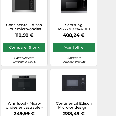
Continental Edison
Samsung
Four micro-ondes
MG22M8274AT/E1
encastrable MO20IXES
Micro-ondes
119,99 €
408,24 €
20 L 800 W Noir/Inox
encastrable avec grill,
L59,5x38,8xP34,5cm
850 W, compartiment
de cuisson 22 l, petit
Comparer 9 prix
Voir l'offre
micro-ondes pour
niches de 38 cm,
fonction maintien au
Cdiscount.com
Amazon.fr
chaud, capteur
Livraison à 4,99 €
Livraison gratuite
intelligent, intérieur
en
Whirlpool - Micro-
Continental Edison
ondes encastrable -
Micro-ondes grill
inox - MBNA900X
encastrable
249,99 €
288,49 €
CEMO25GEB2 Noir 25