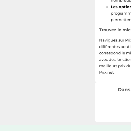
nombreuse
Les optio
programma
permettent
Trouvez le mic
Naviguez sur Pri
différentes bouti
correspond le m
avec des fonction
meilleurs prix d
Prix.net.
Dans 