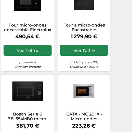
Four micro-ondes
Four à micro-ondes
encastrable Electrolux
Encastrable
LMS2173EMX 17 L 700
Bertazzoni 60 cm
490,54 €
1 279,90 €
W Noir/Inox plateau
Modern
24,5 cm
FMOD4053MLB1 Verre
noir
Voir l'offre
Voir l'offre
pixmania.fr
mk2shop.com (FR)
Livraison gratuite
Livraison à 49,00 €
Bosch Serie 6
CATA - MC 20 IX -
BEL554MB0 micro-
Micro-ondes
onde Noir, Acier
encastrable - Inox -
381,70 €
223,26 €
inoxydable Micro-
Intérieur en acier