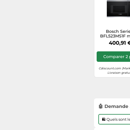
Bosch Seri
BFL523MS1F m
onde Acier ino
400,91 
Micro-onde s
Intégré 20 L 
Comparer 2 
Cdiscount.com (Mark
Livraison gratu
🤖 Demande 
🛍️ Quels sont 