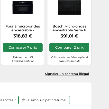
Four à micro-ondes
Bosch Micro-ondes
encastrable -
encastrable Série 6
CONTINENTAL EDISON
BEL554MB2 – avec
318,83 €
391,01 €
- 1450 W - 34 L -
grill, 59 x 38 cm, Noir
Combiné Gril -
CEMO34CEB3 - 59,5 x
Comparer 7 prix
Comparer 2 prix
38,3 x 49,2 cm - Noir
Rakuten.com FR
Cdiscount.com (Marketplace)
Livraison gratuite
Livraison gratuite
Signaler un contenu illégal
es offres ?
📋 Fais-moi un petit résumé !