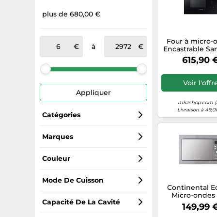
plus de 680,00 €
Four à micro-
à
Encastrable S
50 cm
615,90 
MG23A7318CK/E
Voir l'offr
Appliquer
mk2shop.com (
Livraison à 49,0
Catégories
Fours à micro-ondes
Marques
Bosch
Fours
Couleur
Continental Edison
Armoires de cuisine
Noir
Mode De Cuisson
Continental E
Micro-ondes g
Siemens
Mini-fours
Gris
Grâtiner
Capacité De La Cavité
encastrab
149,99 
CEMO25GE2 Silv