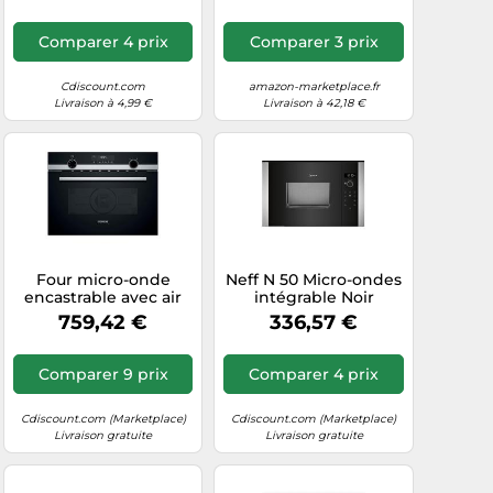
L L59,5 x H38,8 x P40
cm
Comparer 4 prix
Comparer 3 prix
Cdiscount.com
amazon-marketplace.fr
Livraison à 4,99 €
Livraison à 42,18 €
Four micro-onde
Neff N 50 Micro-ondes
encastrable avec air
intégrable Noir
pulsé Siemens
759,42 €
336,57 €
CM585AGS1
Comparer 9 prix
Comparer 4 prix
Cdiscount.com (Marketplace)
Cdiscount.com (Marketplace)
Livraison gratuite
Livraison gratuite