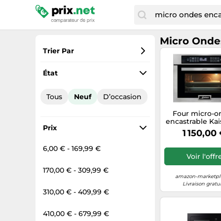
Micro Onde
Trier Par
Préférés
État
Prix croissant
Tous
Neuf
D’occasion
Prix total
Four micro-o
Prix décroissant
encastrable Ka
Prix
6307 R, 38 L, 4
1 150,00
haut, comm
tactile, 22 fonc
6,00 € - 169,99 €
horloge électr
Voir l'offr
système air chau
infrarouge, a
170,00 € - 309,99 €
inoxydable, 
amazon-marketpla
micro-ond
Livraison gratu
310,00 € - 409,99 €
410,00 € - 679,99 €