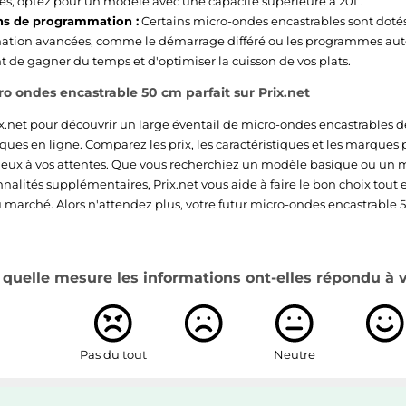
s, optez pour un modèle avec une capacité supérieure à 20L.
ns de programmation :
Certains micro-ondes encastrables sont dotés
tion avancées, comme le démarrage différé ou les programmes aut
 de gagner du temps et d'optimiser la cuisson de vos plats.
ro ondes encastrable 50 cm parfait sur Prix.net
x.net pour découvrir un large éventail de micro-ondes encastrables 
ques en ligne. Comparez les prix, les caractéristiques et les marques 
ieux à vos attentes. Que vous recherchiez un modèle basique ou u
nalités supplémentaires, Prix.net vous aide à faire le bon choix tout 
u marché. Alors n'attendez plus, votre futur micro-ondes encastrable 
quelle mesure les informations ont-elles répondu à vo
Pas du tout
Neutre