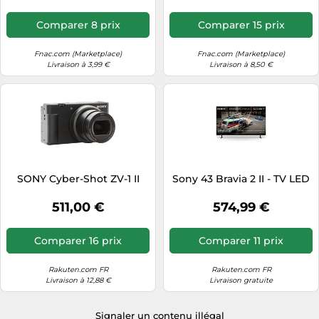
Comparer 8 prix
Comparer 15 prix
Fnac.com (Marketplace)
Fnac.com (Marketplace)
Livraison à 3,99 €
Livraison à 8,50 €
SONY Cyber-Shot ZV-1 II
Sony 43 Bravia 2 II - TV LED
511,00 €
574,99 €
Comparer 16 prix
Comparer 11 prix
Rakuten.com FR
Rakuten.com FR
Livraison à 12,88 €
Livraison gratuite
Signaler un contenu illégal