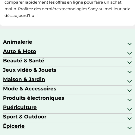
comparer rapidement les offres en ligne pour faire un achat
malin. Profitez des dernières technologies Sony au meilleur prix
dès aujourd’hui !
Animalerie
Auto & Moto
Abris pour animaux sauvages
Aquariophilie
Beauté & Santé
Accessoires auto
Colliers GPS
Attelage & portage
Jeux vidéo & Jouets
Alimentation bébé
Matériel orthopédique pour animaux
Autoradios
Amour & contraception
Maison & Jardin
Accessoires de gaming
Casques moto
Appareils de coiffure
Consoles de jeux
Mode & Accessoires
Ameublement
Brosses à dents électriques
Drones
Articles de cuisine & d'entretien ménager
Produits électroniques
Accessoires de mode
Jeux PS4
Aspirateurs souffleurs
Arts textiles
Puériculture
Accessoires smartphones
Barbecues & planchas
Bagages
Appareils photo hybrides
Sport & Outdoor
Chaises hautes
Baskets
Appareils photo numériques
Jouets
Épicerie
Appareils de fitness
Appareils photo numériques compacts
Lits bébé
Articles de sport