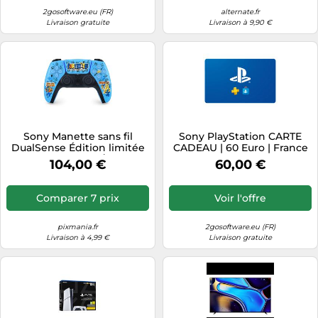
2gosoftware.eu (FR)
alternate.fr
Livraison gratuite
Livraison à 9,90 €
Sony Manette sans fil
Sony PlayStation CARTE
DualSense Édition limitée
CADEAU | 60 Euro | France
Fortnite – PS5/PC –
104,00 €
60,00 €
Bluetooth
Comparer 7 prix
Voir l'offre
pixmania.fr
2gosoftware.eu (FR)
Livraison à 4,99 €
Livraison gratuite