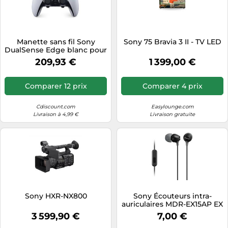
Manette sans fil Sony
Sony 75 Bravia 3 II - TV LED
DualSense Edge blanc pour
PS5
209,93 €
1 399,00 €
Comparer 12 prix
Comparer 4 prix
Cdiscount.com
Easylounge.com
Livraison à 4,99 €
Livraison gratuite
Sony HXR-NX800
Sony Écouteurs intra-
auriculaires MDR-EX15AP EX
Series filaires avec micro
3 599,90 €
7,00 €
jack 3,5 mm noir