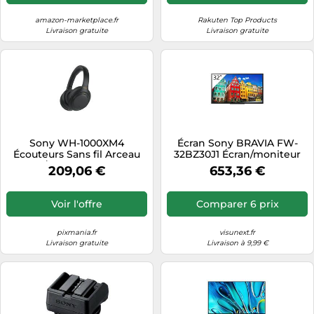
amazon-marketplace.fr
Rakuten Top Products
Livraison gratuite
Livraison gratuite
Sony WH-1000XM4
Écran Sony BRAVIA FW-
Écouteurs Sans fil Arceau
32BZ30J1 Écran/moniteur
Appels/Musique USB Type-
LED Ultra HD 4K
209,06 €
653,36 €
C Bluetooth Noir
professionnel de 32 pouces.
Voir l'offre
Comparer 6 prix
pixmania.fr
visunext.fr
Livraison gratuite
Livraison à 9,99 €