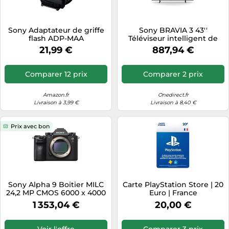
Sony Adaptateur de griffe
Sony BRAVIA 3 43''
flash ADP-MAA
Téléviseur intelligent de
109,2cm (43'') avec qualité
21,99 €
887,94 €
d'image 4K, processeur X1
et technologie HDR offrant
une expérience visuelle
Comparer 12 prix
Comparer 2 prix
Amazon.fr
Onedirect.fr
Livraison à 3,99 €
Livraison à 8,40 €
Prix avec bon
Sony Alpha 9 Boitier MILC
Carte PlayStation Store | 20
24,2 MP CMOS 6000 x 4000
Euro | France
pixels Noir
1 353,04 €
20,00 €
Voir l'offre
Comparer 3 prix