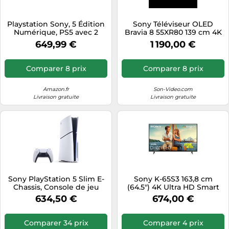
Playstation Sony, 5 Édition
Sony Téléviseur OLED
Numérique, PS5 avec 2
Bravia 8 55XR80 139 cm 4K
Manettes Sans Fil
UHD Contraste élevé HDR
649,99 €
1 190,00 €
DualSense, Couleur :
Google TV Noir
Blanche
Comparer 8 prix
Comparer 8 prix
Amazon.fr
Son-Video.com
Livraison gratuite
Livraison gratuite
Sony PlayStation 5 Slim E-
Sony K-65S3 163,8 cm
Chassis, Console de jeu
(64.5") 4K Ultra HD Smart
TV Wifi Noir
634,50 €
674,00 €
Comparer 34 prix
Comparer 4 prix