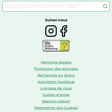
Autour du café
Meubles à langer
Camping
Autour du thé
Caravaning
Autour du vin
Boissons
Suivez-nous
Mentions légales
Protection des données
Recherche en direct
Inscription boutique
à propos de nous
Guides d'achat
Rapport eSport
Paramètres des Cookies