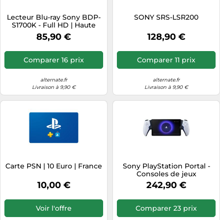
Tablettes tactiles
Lecteur Blu-ray Sony BDP-
SONY SRS-LSR200
S1700K - Full HD | Haute
Tondeuses cheveux & barbe
résolution 1080p | Palette
85,90 €
128,90 €
de couleurs TRILUMINOS |
Téléphonie
Dolby TrueHD | DTS-HD
Téléviseurs
Master Audio | DTS-HD
Comparer 16 prix
Comparer 11 prix
High-Resolution Audio |
Télévision & vidéo
Expérience utilisateur
convivi
alternate.fr
alternate.fr
Électroménager
Livraison à 9,90 €
Livraison à 9,90 €
Carte PSN | 10 Euro | France
Sony PlayStation Portal -
Consoles de jeux
10,00 €
242,90 €
Voir l'offre
Comparer 23 prix