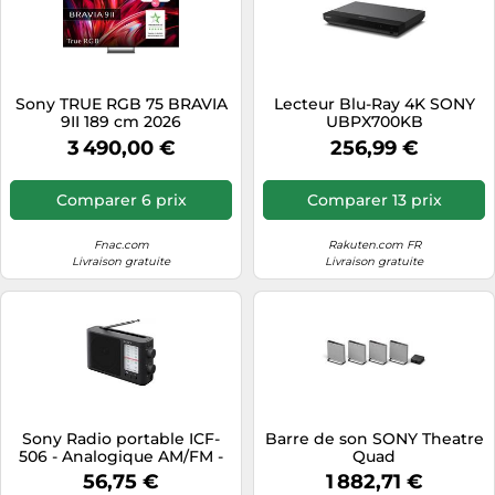
Sony TRUE RGB 75 BRAVIA
Lecteur Blu-Ray 4K SONY
9II 189 cm 2026
UBPX700KB
3 490,00 €
256,99 €
Comparer 6 prix
Comparer 13 prix
Fnac.com
Rakuten.com FR
Livraison gratuite
Livraison gratuite
Sony Radio portable ICF-
Barre de son SONY Theatre
506 - Analogique AM/FM -
Quad
Poignée de transport
56,75 €
1 882,71 €
intégrée rétractable - Noir