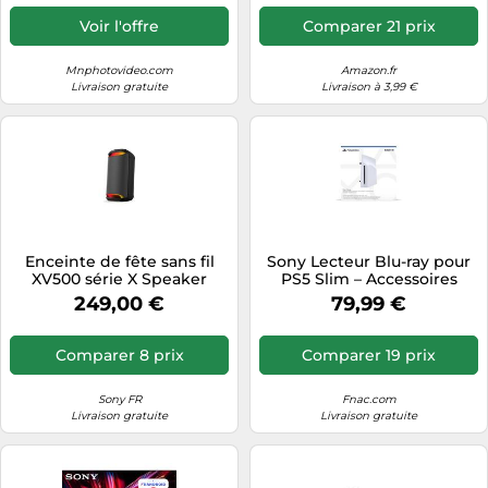
Voir l'offre
Comparer 21 prix
Mnphotovideo.com
Amazon.fr
Livraison gratuite
Livraison à 3,99 €
Enceinte de fête sans fil
Sony Lecteur Blu-ray pour
XV500 série X Speaker
PS5 Slim – Accessoires
gaming
249,00 €
79,99 €
Comparer 8 prix
Comparer 19 prix
Sony FR
Fnac.com
Livraison gratuite
Livraison gratuite