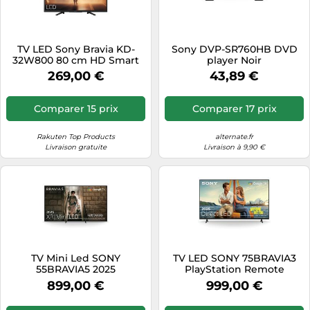
TV LED Sony Bravia KD-
Sony DVP-SR760HB DVD
32W800 80 cm HD Smart
player Noir
TV Noir Noir A
269,00 €
43,89 €
Comparer 15 prix
Comparer 17 prix
Rakuten Top Products
alternate.fr
Livraison gratuite
Livraison à 9,90 €
TV Mini Led SONY
TV LED SONY 75BRAVIA3
55BRAVIA5 2025
PlayStation Remote
(189cm)
899,00 €
999,00 €