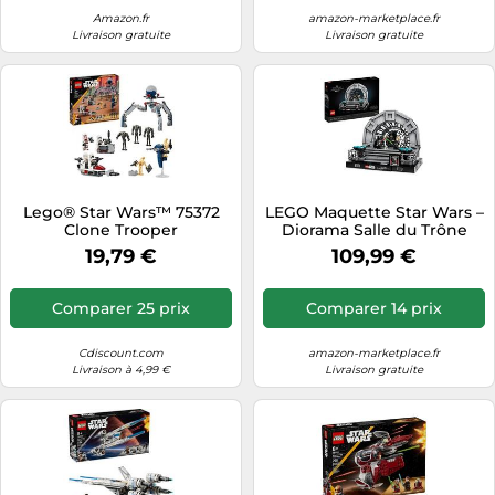
Amazon.fr
amazon-marketplace.fr
Livraison gratuite
Livraison gratuite
Lego® Star Wars™ 75372
LEGO Maquette Star Wars –
Clone Trooper
Diorama Salle du Trône
75352 – Retour du Jedi 40e
19,79 €
109,99 €
Anniv. avec Luke & Dark
Vador
Comparer 25 prix
Comparer 14 prix
Cdiscount.com
amazon-marketplace.fr
Livraison à 4,99 €
Livraison gratuite