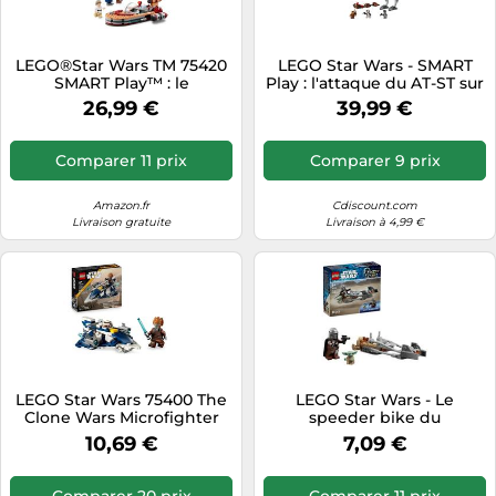
LEGO®Star Wars TM 75420
LEGO Star Wars - SMART
SMART Play™ : le
Play : l'attaque du AT-ST sur
Landspeeder™ de Luke
Endor - 75424
26,99 €
39,99 €
Comparer 11 prix
Comparer 9 prix
Amazon.fr
Cdiscount.com
Livraison gratuite
Livraison à 4,99 €
LEGO Star Wars 75400 The
LEGO Star Wars - Le
Clone Wars Microfighter
speeder bike du
Chasseur Jedi de Plo Koon -
Mandalorien et Grogu -
10,69 €
7,09 €
Jouet avec 2 Fusils à Tenons
75436
- Minifigurine avec Sabre
Laser - Cadeau pour Garçon
Comparer 20 prix
Comparer 11 prix