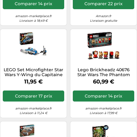
Comparer 14 prix
Comparer 22 prix
amazon-marketplace.fr
Amazon.fr
Livraison à 18,49 €
Livraison gratuite
LEGO Set Microfighter Star
Lego Brickheadz 40676
Wars Y-Wing du Capitaine
Star Wars The Phantom
Rex 75391
Menace 10+ 732 pièces avec
11,95 €
60,99 €
Figurines à Construire de
différents Personnages
Comparer 17 prix
Comparer 14 prix
amazon-marketplace.fr
amazon-marketplace.fr
Livraison à 11,24 €
Livraison à 17,99 €