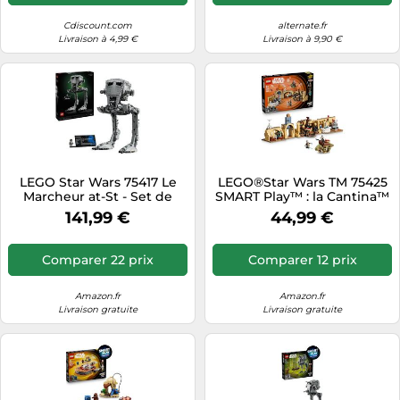
Cdiscount.com
alternate.fr
Livraison à 4,99 €
Livraison à 9,90 €
LEGO Star Wars 75417 Le
LEGO®Star Wars TM 75425
Marcheur at-St - Set de
SMART Play™ : la Cantina™
Construction pour Adulte -
de Mos Eisley
141,99 €
44,99 €
Maquette UCS pour
Décoration Intérieure avec
Minifigurine & Plaque
Comparer 22 prix
Comparer 12 prix
Descriptive - Cadeau
Collector pour Fans
Amazon.fr
Amazon.fr
Livraison gratuite
Livraison gratuite