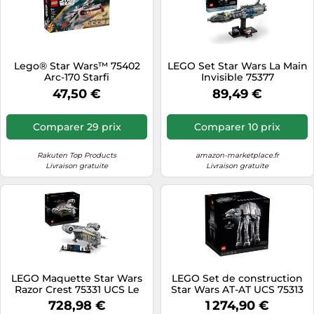
Lego® Star Wars™ 75402
LEGO Set Star Wars La Main
Arc-170 Starfi
Invisible 75377
47,50 €
89,49 €
Comparer 29 prix
Comparer 10 prix
Rakuten Top Products
amazon-marketplace.fr
Livraison gratuite
Livraison gratuite
LEGO Maquette Star Wars
LEGO Set de construction
Razor Crest 75331 UCS Le
Star Wars AT-AT UCS 75313
Mandalorien
728,98 €
1 274,90 €