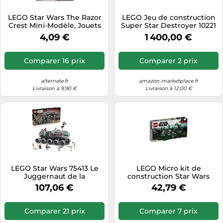
Tablettes tactiles
LEGO Star Wars The Razor
LEGO Jeu de construction
Crest Mini-Modèle, Jouets
Super Star Destroyer 10221
Tondeuses cheveux & barbe
de construction
Star Wars
4,09 €
1 400,00 €
Téléphonie
Téléviseurs
Comparer 16 prix
Comparer 2 prix
Télévision & vidéo
alternate.fr
amazon-marketplace.fr
Électroménager
Livraison à 9,90 €
Livraison à 12,00 €
LEGO Star Wars 75413 Le
LEGO Micro kit de
Juggernaut de la
construction Star Wars
République – Set, 8
Bataille d'Endor 40362 197
107,06 €
42,79 €
figurines (1 sabre laser) 9+
pièces Dès 8 ans
Comparer 21 prix
Comparer 7 prix