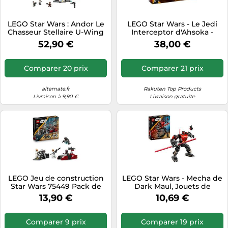
LEGO Star Wars : Andor Le
LEGO Star Wars - Le Jedi
Chasseur Stellaire U-Wing
Interceptor d'Ahsoka -
De l’Alliance Rebelle Jeu
75401
52,90 €
38,00 €
avec Ailes Articulées - 3
Minifigurines & Figurine
Droïde K-2SO - Cadeau
Comparer 20 prix
Comparer 21 prix
pour Garçon 8 Ans & Fans
De Andor Saison 2 75399
alternate.fr
Rakuten Top Products
Livraison à 9,90 €
Livraison gratuite
LEGO Jeu de construction
LEGO Star Wars - Mecha de
Star Wars 75449 Pack de
Dark Maul, Jouets de
Combat Le Siège de
construction
13,90 €
10,69 €
Mandalore dès 6 ans
Comparer 9 prix
Comparer 19 prix