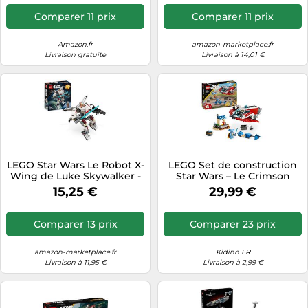
avec 4 Smart Tags & 4
Minifigurines - Idée Cadeau
Comparer 11 prix
Comparer 11 prix
dès 9 Ans pour Garçon, Fille
ou Fan Adulte
Amazon.fr
amazon-marketplace.fr
Livraison gratuite
Livraison à 14,01 €
LEGO Star Wars Le Robot X-
LEGO Set de construction
Wing de Luke Skywalker -
Star Wars – Le Crimson
Jouet à Collectionner pour
Firehawk 75384
15,25 €
29,99 €
Enfants - Jeu de
Construction et
d'Aventures - Cadeau
Comparer 13 prix
Comparer 23 prix
Créatif pour Garçons et
Filles de 6 Ans et Plus
75390
amazon-marketplace.fr
Kidinn FR
Livraison à 11,95 €
Livraison à 2,99 €