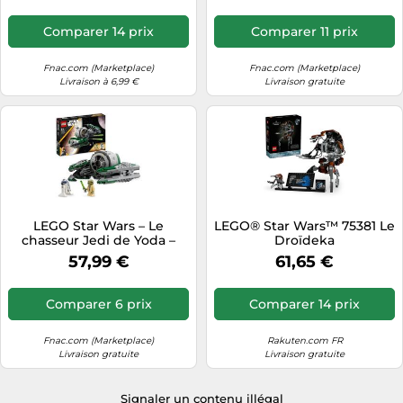
Comparer 14 prix
Comparer 11 prix
Fnac.com (Marketplace)
Fnac.com (Marketplace)
Livraison à 6,99 €
Livraison gratuite
LEGO Star Wars – Le
LEGO® Star Wars™ 75381 Le
chasseur Jedi de Yoda –
Droïdeka
75360
57,99 €
61,65 €
Comparer 6 prix
Comparer 14 prix
Fnac.com (Marketplace)
Rakuten.com FR
Livraison gratuite
Livraison gratuite
Signaler un contenu illégal