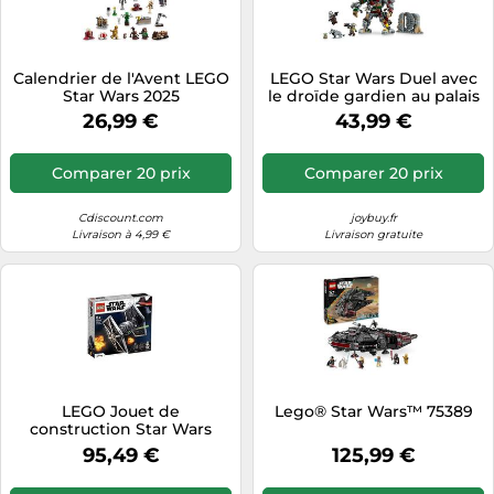
Calendrier de l'Avent LEGO
LEGO Star Wars Duel avec
Star Wars 2025
le droïde gardien au palais
des Hutt, Jouets de
26,99 €
43,99 €
construction
Comparer 20 prix
Comparer 20 prix
Cdiscount.com
joybuy.fr
Livraison à 4,99 €
Livraison gratuite
LEGO Jouet de
Lego® Star Wars™ 75389
construction Star Wars
75300 TIE Fighter impérial
95,49 €
125,99 €