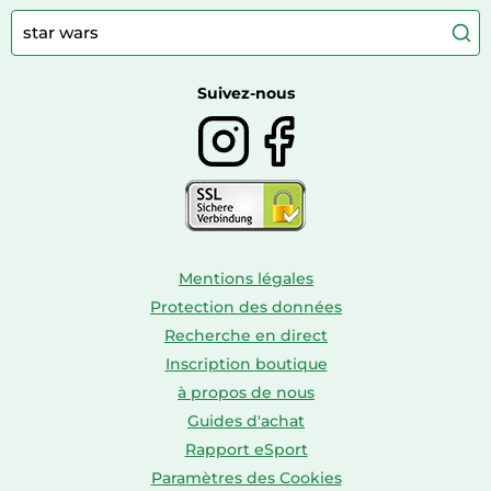
Articles de sport
Autour du café
Meubles à langer
Camping
Autour du thé
Caravaning
Autour du vin
Boissons
Suivez-nous
Mentions légales
Protection des données
Recherche en direct
Inscription boutique
à propos de nous
Guides d'achat
Rapport eSport
Paramètres des Cookies