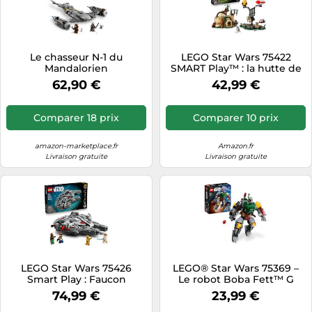
Le chasseur N-1 du
LEGO Star Wars 75422
Mandalorien
SMART Play™ : la hutte de
Yoda et l’entraînement Jedi
62,90 €
42,99 €
Comparer 18 prix
Comparer 10 prix
amazon-marketplace.fr
Amazon.fr
Livraison gratuite
Livraison gratuite
LEGO Star Wars 75426
LEGO® Star Wars 75369 –
Smart Play : Faucon
Le robot Boba Fett™ G
Millenium - Set Compatible
74,99 €
23,99 €
- Jouet Interactif - Maquette