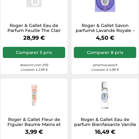
Roger & Gallet Eau de
Roger & Gallet Savon
Parfum Feuille The Clair
parfumé Lavande Royale –
Homme 100 ml
100 g
28,99 €
4,50 €
Comparer 5 prix
Comparer 8 prix
dressinn.com (FR)
pharmacasse.fr
Livraison à 2,99 €
Livraison à 4,99 €
Roger & Gallet Fleur de
Roger & Gallet Eau de
Figuier Baume Mains et
parfum Bienfaisante Vanille
Ongles 30mL
Soleil – 30 ml
3,99 €
16,49 €