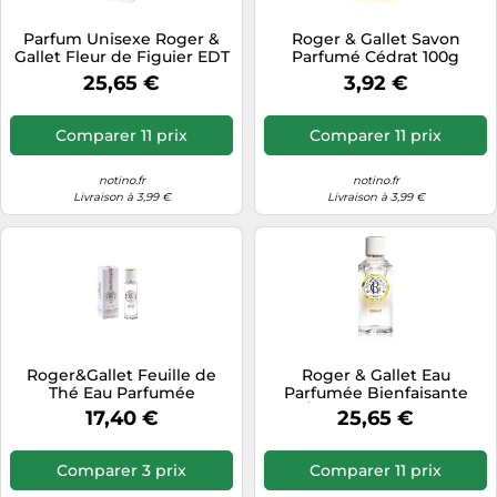
Tablettes tactiles
Parfum Unisexe Roger &
Roger & Gallet Savon
Gallet Fleur de Figuier EDT
Parfumé Cédrat 100g
Tondeuses cheveux & barbe
(100 ml)
25,65 €
3,92 €
Téléphonie
Téléviseurs
Comparer 11 prix
Comparer 11 prix
Télévision & vidéo
notino.fr
notino.fr
Électroménager
Livraison à 3,99 €
Livraison à 3,99 €
Roger&Gallet Feuille de
Roger & Gallet Eau
Thé Eau Parfumée
Parfumée Bienfaisante
Bienfaisante 30ml
CÉDRAT Spray 100 ml
17,40 €
25,65 €
Comparer 3 prix
Comparer 11 prix