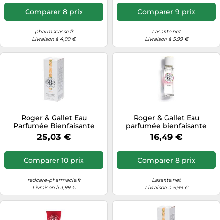
Comparer 8 prix
Comparer 9 prix
pharmacasse.fr
Lasante.net
Livraison à 4,99 €
Livraison à 5,99 €
Roger & Gallet Eau
Roger & Gallet Eau
Parfumée Bienfaisante
parfumée bienfaisante
NÉROLI Spray 100 ml
Rose – Spray 30 ml
25,03 €
16,49 €
Comparer 10 prix
Comparer 8 prix
redcare-pharmacie.fr
Lasante.net
Livraison à 3,99 €
Livraison à 5,99 €