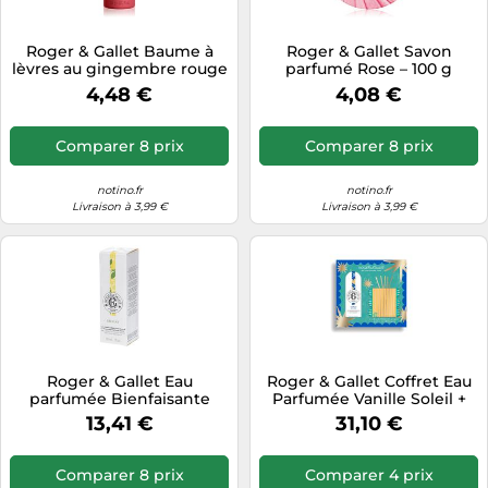
Roger & Gallet Baume à
Roger & Gallet Savon
lèvres au gingembre rouge
parfumé Rose – 100 g
3,5 g
4,48 €
4,08 €
Comparer 8 prix
Comparer 8 prix
notino.fr
notino.fr
Livraison à 3,99 €
Livraison à 3,99 €
Roger & Gallet Eau
Roger & Gallet Coffret Eau
parfumée Bienfaisante
Parfumée Vanille Soleil +
Cédrat – Spray 30 ml
Diffuseur 100 ml
13,41 €
31,10 €
Comparer 8 prix
Comparer 4 prix