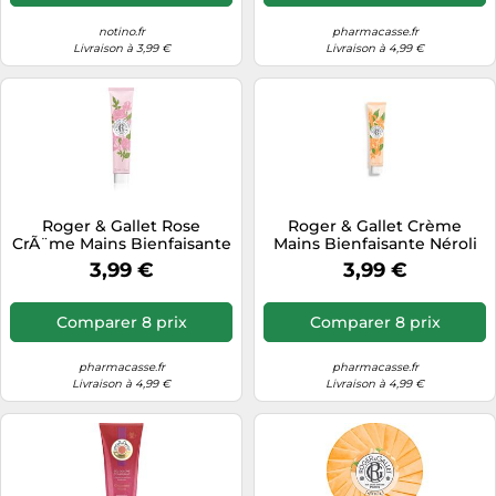
notino.fr
pharmacasse.fr
Livraison à 3,99 €
Livraison à 4,99 €
Roger & Gallet Rose
Roger & Gallet Crème
CrÃ¨me Mains Bienfaisante
Mains Bienfaisante Néroli
30ml
30 ml
3,99 €
3,99 €
Comparer 8 prix
Comparer 8 prix
pharmacasse.fr
pharmacasse.fr
Livraison à 4,99 €
Livraison à 4,99 €