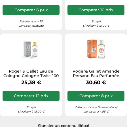
Comparer 6 prix
Comparer 10 prix
Rakuten.com FR
Ebay.fr
Livraison gratuite
Livraison à 15,00 €
Roger & Gallet Eau de
Roger& Gallet Amande
Cologne Cologne Twist 100
Persane Eau Parfumée
ml
Bienfaisante 100ml
25,38 €
30,60 €
Comparer 12 prix
Comparer 8 prix
Ebay.fr
Cdiscount.com (Marketplace)
Livraison à 15,00 €
Livraison à 4,95 €
Signaler un contenu illégal