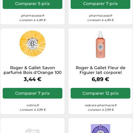
Comparer 5 prix
Comparer 7 prix
pharmacasse.fr
pharmacasse.fr
Livraison à 4,99 €
Livraison à 4,99 €
Roger & Gallet Savon
Roger & Gallet Fleur de
parfumé Bois d'Orange 100
Figuier lait corporel
g
parfumé pour femme 250
3,44 €
6,89 €
ml
Comparer 7 prix
Comparer 12 prix
notino.fr
redcare-pharmacie.fr
Livraison à 3,99 €
Livraison à 3,99 €